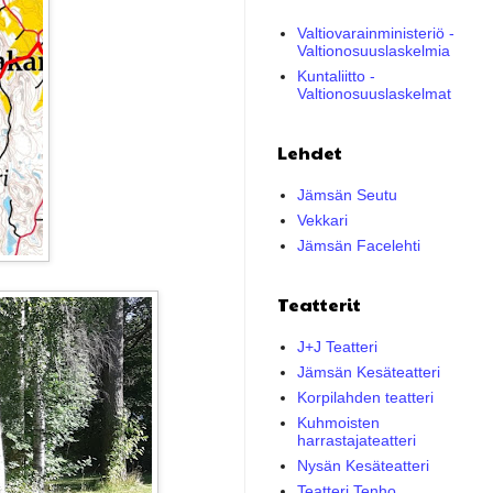
Valtiovarainministeriö -
Valtionosuuslaskelmia
Kuntaliitto -
Valtionosuuslaskelmat
Lehdet
Jämsän Seutu
Vekkari
Jämsän Facelehti
Teatterit
J+J Teatteri
Jämsän Kesäteatteri
Korpilahden teatteri
Kuhmoisten
harrastajateatteri
Nysän Kesäteatteri
Teatteri Tenho