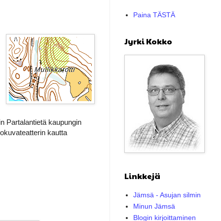
Paina TÄSTÄ
Jyrki Kokko
oin Partalantietä kaupungin
lokuvateatterin kautta
Linkkejä
Jämsä - Asujan silmin
Minun Jämsä
Blogin kirjoittaminen