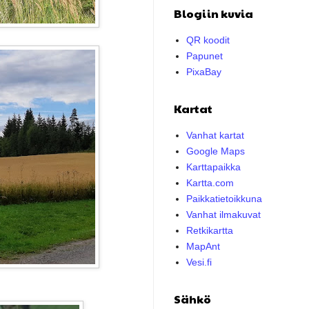
Blogiin kuvia
QR koodit
Papunet
PixaBay
Kartat
Vanhat kartat
Google Maps
Karttapaikka
Kartta.com
Paikkatietoikkuna
Vanhat ilmakuvat
Retkikartta
MapAnt
Vesi.fi
Sähkö