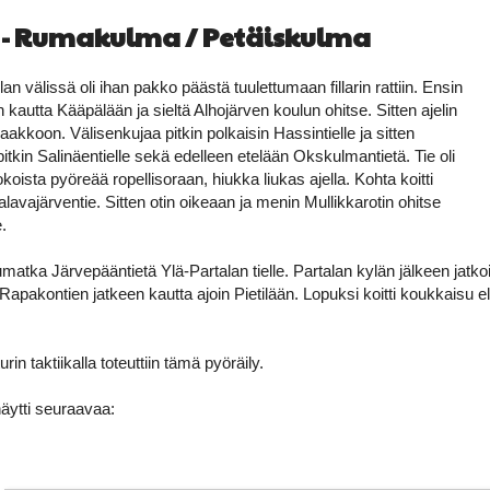
 - Rumakulma / Petäiskulma
n välissä oli ihan pakko päästä tuulettumaan fillarin rattiin. Ensin
kautta Kääpälään ja sieltä Alhojärven koulun ohitse. Sitten ajelin
aakkoon. Välisenkujaa pitkin polkaisin Hassintielle ja sitten
pitkin Salinäentielle sekä edelleen etelään Okskulmantietä. Tie oli
oista pyöreää ropellisoraan, hiukka liukas ajella. Kohta koitti
lavajärventie. Sitten otin oikeaan ja menin Mullikkarotin ohitse
e.
umatka Järvepääntietä Ylä-Partalan tielle. Partalan kylän jälkeen jatk
Rapakontien jatkeen kautta ajoin Pietilään. Lopuksi koitti koukkaisu e
rin taktiikalla toteuttiin tämä pyöräily.
äytti seuraavaa: