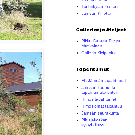
Turkinkylän teatteri
Jämsän Kinotar
Galleriat ja Ateljeet
Pikku Galleria Piippa
Mutikainen
Galleria Kivipankki
Tapahtumat
FB Jämsän tapahtumat
Jämsän kaupunki
tapahtumakalenteri
Himos tapahtumat
Himoslomat tapahtuu
Jämsän seurakunta
Pihlajakosken
kyläyhdistys