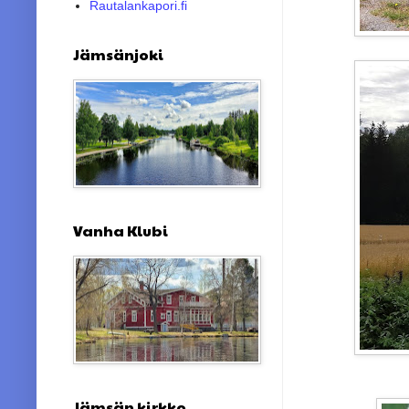
Rautalankapori.fi
Jämsänjoki
Vanha Klubi
Jämsän kirkko