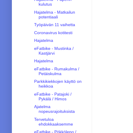
kulutus
Hajatelma - Matkailun
potentiaali
Työpäivän 11 vaihetta
Coronavirus kotitesti
Hajatelma
eFatbike - Mustinka /
Kastjärvi
Hajatelma
eFatbike - Rumakulma /
Petäiskulma
Parkkikiekkojen käyttö on
heikkoa
eFatbike - Patajoki /
Pykälä / Himos
Ajatelma
nopeusrajoituksista
Tervetuloa
ehdokkaaksemme
eFatbike - Pökkölepo /