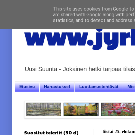
This site uses cookies from Google to d
are shared with Google along with perf
statistics, and to detect and address 
www.jyrk
Uusi Suunta - Jokainen hetki tarjoaa til
Etusivu
Harrastukset
Luottamustehtävät
Miel
Suositut tekstit (30 d)
tiistai 25. elok