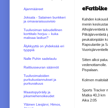
eFatbike
Ajanmääreet
Joksala - Salainen bunkkeri
Kahden kokousilla
ja omavaraisuusvisio
menin keskustan 
Alhojärventietä k
Tuulivoiman taloudellinen
korttitalo horjuu – kuka
Pitkäjärventietä 
maksaa laskun?
peukalonpään kok
Rapsulantie ja Sa
Älykkyyttä on yhdeksää eri
Vuorisjärventiell
tyyppiä
Nalle Puhin sadelaulu
Sitten alkoi palu
vedenottamolle. 
Raittiusseuran säännöt
Pispalaan.
Tuulivoimaloiden
purkukustannukset ja
Kolmen maitolaitu
purkuvakuus
Sports Tracker n
Maastopyöräily ja
Matka 40,3 km
jokamiehenoikeudet
Aika 2:05
Yläinen Liesjärvi, Himos,