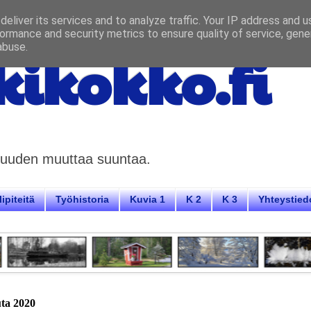
eliver its services and to analyze traffic. Your IP address and 
ormance and security metrics to ensure quality of service, gen
abuse.
ikokko.fi
aisuuden muuttaa suuntaa.
ipiteitä
Työhistoria
Kuvia 1
K 2
K 3
Yhteystied
uuta 2020