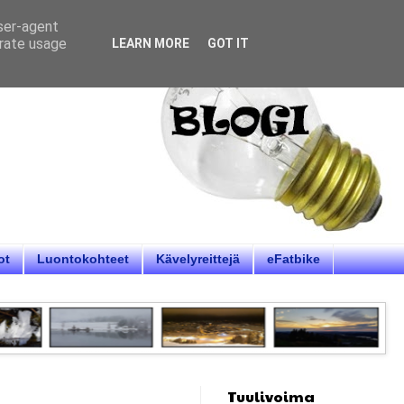
user-agent
erate usage
LEARN MORE
GOT IT
ot
Luontokohteet
Kävelyreittejä
eFatbike
Tuulivoima