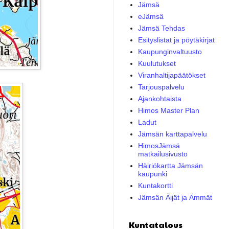
Jämsä
eJämsä
Jämsä Tehdas
Esityslistat ja pöytäkirjat
Kaupunginvaltuusto
Kuulutukset
Viranhaltijapäätökset
Tarjouspalvelu
Ajankohtaista
Himos Master Plan
Ladut
Jämsän karttapalvelu
HimosJämsä
matkailusivusto
Häiriökartta Jämsän
kaupunki
Kuntakortti
Jämsän Äijät ja Ämmät
Kuntatalous