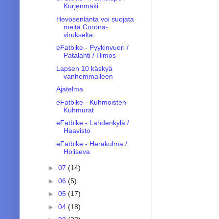
Kurjenmäki
Hevosenlanta voi suojata
meitä Corona-
virukselta
eFatbike - Pyykinvuori /
Patalahti / Himos
Lapsen 10 käskyä
vanhemmalleen
Ajatelma
eFatbike - Kuhmoisten
Kuhmurat
eFatbike - Lahdenkylä /
Haavisto
eFatbike - Heräkulma /
Holiseva
►
07
(14)
►
06
(5)
►
05
(17)
►
04
(18)