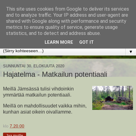
This site uses cookies from Google to deliver its services
www.jyrkikokko.fi
and to analyze traffic. Your IP address and user-agent are
shared with Google along with performance and security
metrics to ensure quality of service, generate usage
Uusi Suunta - Jokainen hetki tarjoaa tilaisuuden muuttaa
statistics, and to detect and address abuse.
suuntaa.
LEARN MORE
GOT IT
▼
SUNNUNTAI 30. ELOKUUTA 2020
Hajatelma - Matkailun potentiaali
Meillä Jämsässä tulisi vihdoinkin
ymmärtää matkailun potentiaali.
Meillä on mahdollisuudet vaikka mihin,
kunhan asiat oikein oivallamme.
klo
7.20.00
Jaa muille