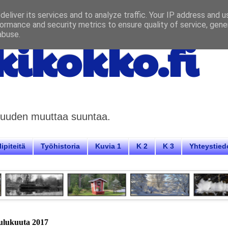
eliver its services and to analyze traffic. Your IP address and 
ormance and security metrics to ensure quality of service, gen
abuse.
ikokko.fi
aisuuden muuttaa suuntaa.
ipiteitä
Työhistoria
Kuvia 1
K 2
K 3
Yhteystied
oulukuuta 2017