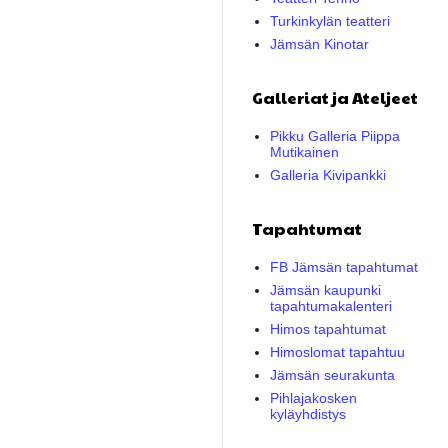
Turkinkylän teatteri
Jämsän Kinotar
Galleriat ja Ateljeet
Pikku Galleria Piippa
Mutikainen
Galleria Kivipankki
Tapahtumat
FB Jämsän tapahtumat
Jämsän kaupunki
tapahtumakalenteri
Himos tapahtumat
Himoslomat tapahtuu
Jämsän seurakunta
Pihlajakosken
kyläyhdistys