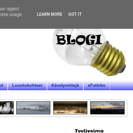
user-agent
erate usage
LEARN MORE
GOT IT
ot
Luontokohteet
Kävelyreittejä
eFatbike
Tuulivoima