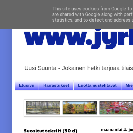
This site uses cookies from Google to d
are shared with Google along with perf
statistics, and to detect and address 
www.jyrk
Uusi Suunta - Jokainen hetki tarjoaa til
Etusivu
Harrastukset
Luottamustehtävät
Miel
Suositut tekstit (30 d)
maanantai 4. j