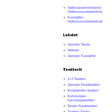
Valtiovarainministeriö -
Valtionosuuslaskelmia
Kuntaliitto -
Valtionosuuslaskelmat
Lehdet
Jämsän Seutu
Vekkari
Jämsän Facelehti
Teatterit
J+J Teatteri
Jämsän Kesäteatteri
Korpilahden teatteri
Kuhmoisten
harrastajateatteri
Nysän Kesäteatteri
Teatteri Tenho