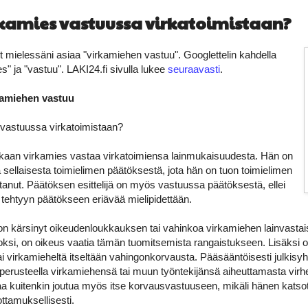
kamies vastuussa virkatoimistaan?
t mielessäni asiaa "virkamiehen vastuu". Googlettelin kahdella
s" ja "vastuu". LAKI24.fi sivulla lukee
seuraavasti
.
kamiehen vastuu
vastuussa virkatoimistaan?
aan virkamies vastaa virkatoimiensa lainmukaisuudesta. Hän on
ellaisesta toimielimen päätöksestä, jota hän on tuon toimielimen
anut. Päätöksen esittelijä on myös vastuussa päätöksestä, ellei
t tehtyyn päätökseen eriävää mielipidettään.
 on kärsinyt oikeudenloukkauksen tai vahinkoa virkamiehen lainvastai
oksi, on oikeus vaatia tämän tuomitsemista rangaistukseen. Lisäksi 
tai virkamieheltä itseltään vahingonkorvausta. Pääsääntöisesti julkisy
erusteella virkamiehensä tai muun työntekijänsä aiheuttamasta virhee
aa kuitenkin joutua myös itse korvausvastuuseen, mikäli hänen katso
uottamuksellisesti.