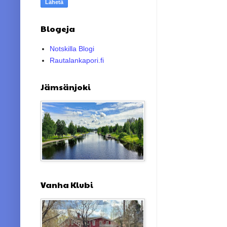
Blogeja
Notskilla Blogi
Rautalankapori.fi
Jämsänjoki
Vanha Klubi