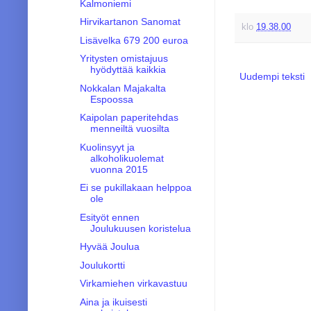
Kalmoniemi
Hirvikartanon Sanomat
klo
19.38.00
Lisävelka 679 200 euroa
Yritysten omistajuus
hyödyttää kaikkia
Uudempi teksti
Nokkalan Majakalta
Espoossa
Kaipolan paperitehdas
menneiltä vuosilta
Kuolinsyyt ja
alkoholikuolemat
vuonna 2015
Ei se pukillakaan helppoa
ole
Esityöt ennen
Joulukuusen koristelua
Hyvää Joulua
Joulukortti
Virkamiehen virkavastuu
Aina ja ikuisesti