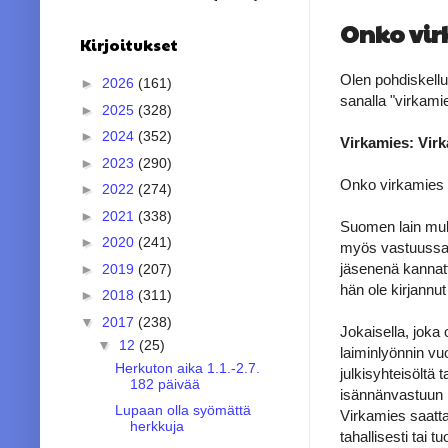
Onko vir
Kirjoitukset
Olen pohdiskellu
►
2026
(161)
sanalla "virkamie
►
2025
(328)
►
2024
(352)
Virkamies: Vir
►
2023
(290)
Onko virkamies 
►
2022
(274)
►
2021
(338)
Suomen lain muk
►
2020
(241)
myös vastuussa s
jäsenenä kannatt
►
2019
(207)
hän ole kirjannu
►
2018
(311)
▼
2017
(238)
Jokaisella, joka
▼
12
(25)
laiminlyönnin vu
Herkuton aika 1.1.-2.7.
julkisyhteisöltä 
182 päivää
isännänvastuun p
Lupaan olla syömättä
Virkamies saatt
herkkuja
tahallisesti tai t