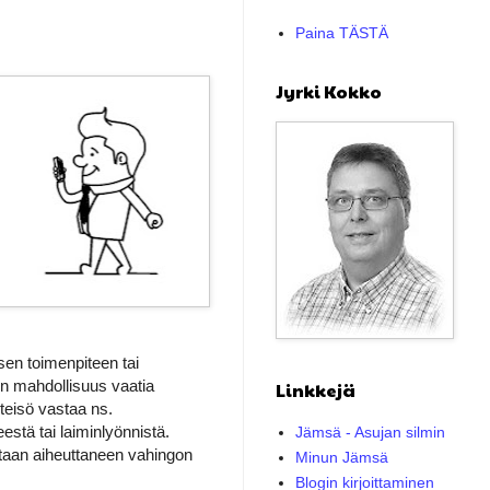
Paina TÄSTÄ
Jyrki Kokko
sen toimenpiteen tai
on mahdollisuus vaatia
Linkkejä
hteisö vastaa ns.
stä tai laiminlyönnistä.
Jämsä - Asujan silmin
taan aiheuttaneen vahingon
Minun Jämsä
Blogin kirjoittaminen