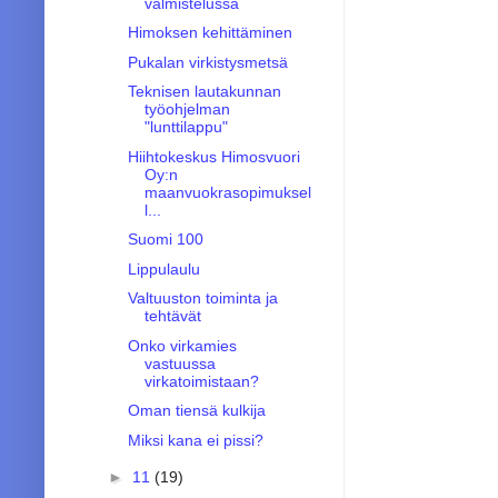
valmistelussa
Himoksen kehittäminen
Pukalan virkistysmetsä
Teknisen lautakunnan
työohjelman
"lunttilappu"
Hiihtokeskus Himosvuori
Oy:n
maanvuokrasopimuksel
l...
Suomi 100
Lippulaulu
Valtuuston toiminta ja
tehtävät
Onko virkamies
vastuussa
virkatoimistaan?
Oman tiensä kulkija
Miksi kana ei pissi?
►
11
(19)