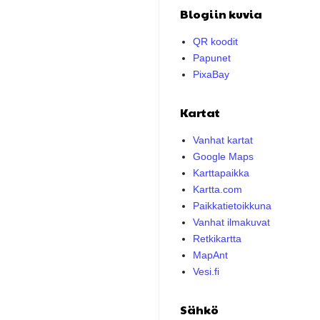
Blogiin kuvia
QR koodit
Papunet
PixaBay
Kartat
Vanhat kartat
Google Maps
Karttapaikka
Kartta.com
Paikkatietoikkuna
Vanhat ilmakuvat
Retkikartta
MapAnt
Vesi.fi
Sähkö