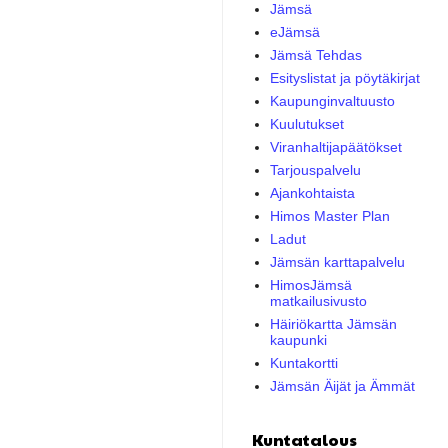
Jämsä
eJämsä
Jämsä Tehdas
Esityslistat ja pöytäkirjat
Kaupunginvaltuusto
Kuulutukset
Viranhaltijapäätökset
Tarjouspalvelu
Ajankohtaista
Himos Master Plan
Ladut
Jämsän karttapalvelu
HimosJämsä
matkailusivusto
Häiriökartta Jämsän
kaupunki
Kuntakortti
Jämsän Äijät ja Ämmät
Kuntatalous