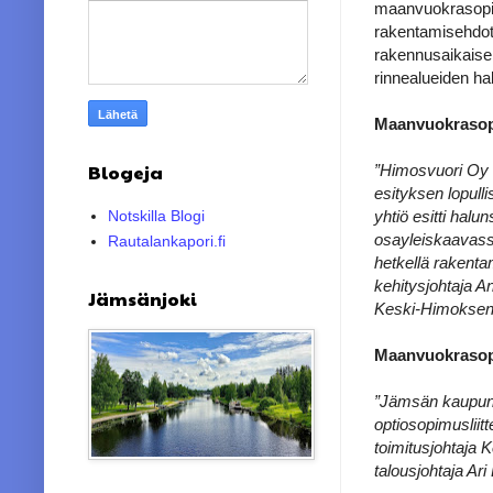
maanvuokrasopimu
rakentamisehdot
rakennusaikaise
rinnealueiden ha
Maanvuokrasop
Blogeja
”Himosvuori Oy o
esityksen lopul
yhtiö esitti hal
Notskilla Blogi
osayleiskaavassa
Rautalankapori.fi
hetkellä rakenta
kehitysjohtaja A
Jämsänjoki
Keski-Himoksen m
Maanvuokrasopi
”Jämsän kaupung
optiosopimusliitt
toimitusjohtaja 
talousjohtaja Ari