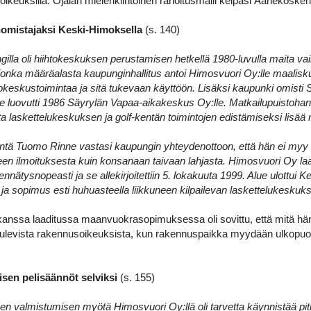
ikeuksilla. Ojalan mielenkiintoinen rahoitusmalli kelpasi Äänekosken
mistajaksi Keski-Himoksella
(s. 140)
lla oli hiihtokeskuksen perustamisen hetkellä 1980-luvulla maita va
, jonka määräalasta kaupunginhallitus antoi Himosvuori Oy:lle maalisk
okeskustoimintaa ja sitä tukevaan käyttöön. Lisäksi kaupunki omisti
e luovutti 1986 Säyrylän Vapaa-aikakeskus Oy:lle. Matkailupuistoha
ta laskettelukeskuksen ja golf-kentän toimintojen edistämiseksi lisää 
ntä Tuomo Rinne vastasi kaupungin yhteydenottoon, että hän ei myy 
een ilmoituksesta kuin konsanaan taivaan lahjasta. Himosvuori Oy l
nnätysnopeasti ja se allekirjoitettiin 5. lokakuuta 1999. Alue ulottui 
ti, ja sopimus esti huhuasteella liikkuneen kilpailevan laskettelukesku
anssa laaditussa maanvuokrasopimuksessa oli sovittu, että mitä h
tulevista rakennusoikeuksista, kun rakennuspaikka myydään ulkopuolis
en pelisäännöt selviksi
(s. 155)
n valmistumisen myötä Himosvuori Oy:llä oli tarvetta käynnistää pi