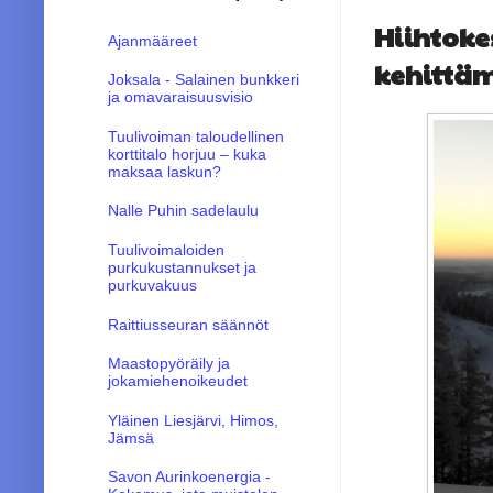
Hiihtok
Ajanmääreet
kehittäm
Joksala - Salainen bunkkeri
ja omavaraisuusvisio
Tuulivoiman taloudellinen
korttitalo horjuu – kuka
maksaa laskun?
Nalle Puhin sadelaulu
Tuulivoimaloiden
purkukustannukset ja
purkuvakuus
Raittiusseuran säännöt
Maastopyöräily ja
jokamiehenoikeudet
Yläinen Liesjärvi, Himos,
Jämsä
Savon Aurinkoenergia -