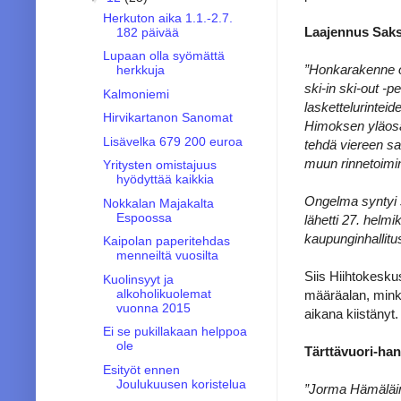
Herkuton aika 1.1.-2.7.
Laajennus Saksa
182 päivää
Lupaan olla syömättä
”Honkarakenne o
herkkuja
ski-in ski-out -
Kalmoniemi
laskettelurintei
Hirvikartanon Sanomat
Himoksen yläosa
Lisävelka 679 200 euroa
tehdä viereen sa
muun rinnetoimin
Yritysten omistajuus
hyödyttää kaikkia
Ongelma syntyi s
Nokkalan Majakalta
Espoossa
lähetti 27. hel
kaupunginhallitu
Kaipolan paperitehdas
menneiltä vuosilta
Siis Hiihtokesku
Kuolinsyyt ja
alkoholikuolemat
määräalan, min
vuonna 2015
aikana kiistänyt.
Ei se pukillakaan helppoa
ole
Tärttävuori-han
Esityöt ennen
Joulukuusen koristelua
”Jorma Hämäläin