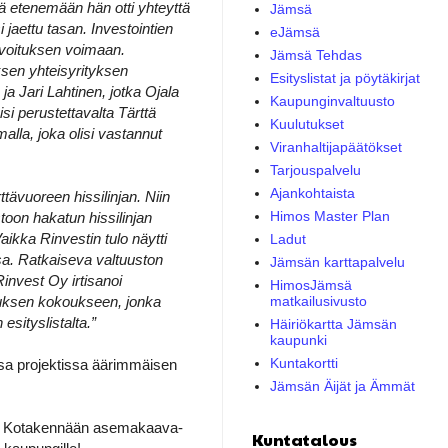
ä etenemään hän otti yhteyttä
Jämsä
i jaettu tasan. Investointien
eJämsä
aavoituksen voimaan.
Jämsä Tehdas
sen yhteisyrityksen
Esityslistat ja pöytäkirjat
a Jari Lahtinen, jotka Ojala
Kaupunginvaltuusto
si perustettavalta Tärttä
Kuulutukset
la, joka olisi vastannut
Viranhaltijapäätökset
Tarjouspalvelu
Ajankohtaista
ttävuoreen hissilinjan. Niin
Himos Master Plan
toon hakatun hissilinjan
ikka Rinvestin tulo näytti
Ladut
sa. Ratkaiseva valtuuston
Jämsän karttapalvelu
invest Oy irtisanoi
HimosJämsä
ituksen kokoukseen, jonka
matkailusivusto
sityslistalta.”
Häiriökartta Jämsän
kaupunki
Kuntakortti
ensa projektissa äärimmäisen
Jämsän Äijät ja Ämmät
ttu Kotakennään asemakaava-
Kuntatalous