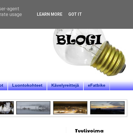
user-agent
erate usage
LEARN MORE
GOT IT
ot
Luontokohteet
Kävelyreittejä
eFatbike
Tuulivoima