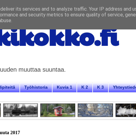
eliver its services and to analyze traffic. Your IP address and 
ormance and security metrics to ensure quality of service, gen
abuse.
ikokko.fi
aisuuden muuttaa suuntaa.
ipiteitä
Työhistoria
Kuvia 1
K 2
K 3
Yhteystied
kuuta 2017