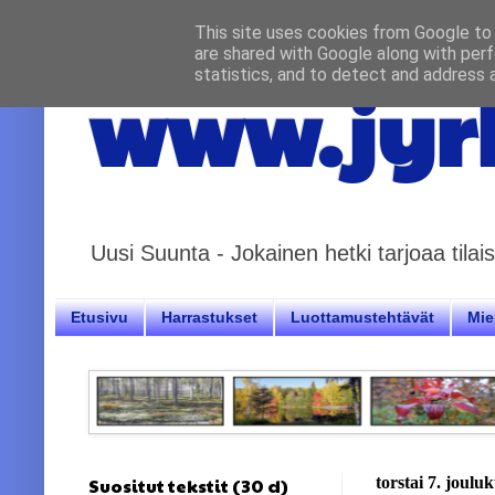
This site uses cookies from Google to d
are shared with Google along with perf
statistics, and to detect and address 
www.jyrk
Uusi Suunta - Jokainen hetki tarjoaa til
Etusivu
Harrastukset
Luottamustehtävät
Miel
Suositut tekstit (30 d)
torstai 7. joulu