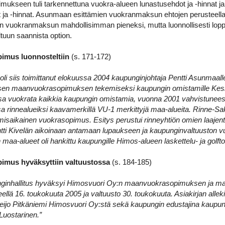
kseen tuli tarkennettuna vuokra-alueen lunastusehdot ja -hinnat ja
 ja -hinnat. Asunmaan esittämien vuokranmaksun ehtojen perusteell
n vuokranmaksun mahdollisimman pieneksi, mutta luonnollisesti lop
ltuun saannista option.
imus luonnosteltiin
(s. 171-172)
li siis toimittanut elokuussa 2004 kaupunginjohtaja Pentti Asunmaalle 
lisen maanvuokrasopimuksen tekemiseksi kaupun­gin omistamille Kesk
unsa vuokrata kaikkia kaupungin omistamia, vuonna 2001 vahvistunee
 rinnealueiksi kaavamerkillä VU-1 merkittyjä maa-alueita. Rinne-Saks
misaikainen vuokrasopimus. Esitys perustui rinneyhtiön omien laajen
ntti Kivelän aikoinaan antamaan lupaukseen ja kaupunginvaltuuston v
aa-alueet oli hankittu kaupungille Himos-alueen laskettelu- ja golfto
mus hyväksyttiin valtuustossa
(s. 184-185)
inhallitus hyväksyi Himosvuori Oy:n maanvuokrasopimuksen ja ma
eellä 16. toukokuuta 2005 ja valtuusto 30. toukokuuta. Asiakirjan allekir
Keijo Pitkäniemi Himosvuori Oy:stä sekä kaupungin edustajina kaupun
 Luostarinen.”