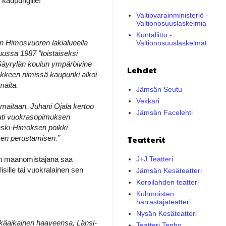
 kaupungille!
Valtiovarainministeriö -
Valtionosuuslaskelmia
Kuntaliitto -
in Himosvuoren lakialueella
Valtionosuuslaskelmat
uussa 1987 ”toistaiseksi
 Säyrylän koulun ympäröivine
Lehdet
nkkeen nimissä kaupunki alkoi
maita.
Jämsän Seutu
Vekkari
maitaan. Juhani Ojala kertoo
Jämsän Facelehti
aati vuokrasopimuksen
Keski-Himoksen poikki
ksen perustamisen.”
Teatterit
än maanomistajana saa
J+J Teatteri
ille tai vuokralainen sen
Jämsän Kesäteatteri
Korpilahden teatteri
Kuhmoisten
harrastajateatteri
Nysän Kesäteatteri
tkäaikainen haaveensa, Länsi-
Teatteri Tenho