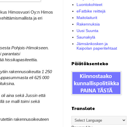
Luontokohteet
eFatbike reittejä
tokeskus Himosvuori Oy:n Himos
Maitolaiturit
hittämismallista ja eri
Rakennuksia
Uusi Suunta
Saunakylä
Jämsänkosken ja
misesta Pohjois-Himokseen.
Kaipolan paperitehtaat
 parantaisi
ä hissikapasiteettia.
Päätöksenteko
ytiin rakennusoikeutta 1 250
kauppasummasta eli 625 000
tuksina.
oli aina sekä Jussin että
ä se malli toimi sekä
Translate
vutettiin rakennusoikeuteen