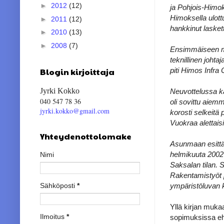
►
2012
(12)
ja Pohjois-Himo
Himoksella ulottu
►
2011
(12)
hankkinut laskett
►
2010
(13)
►
2008
(7)
Ensimmäiseen ma
teknillinen joht
piti Himos Infra 
Blogin kirjoittaja
Jyrki Kokko
Neuvottelussa k
040 547 78 36
oli sovittu aie
jyrki.kokko@gmail.com
korosti selkeitä
Vuokraa alettaisi
Yhteydenottolomake
Asunmaan esittä
helmikuuta 2002
Nimi
Saksalan tilan. 
Rakentamistyöt 
ympäristöluvan 
Sähköposti
*
Yllä kirjan muka
Ilmoitus
*
sopimuksissa eh