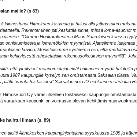
lan maille? (s 83)
li kiinnostunut Himoksen kasvusta ja halusi olla jatkossakin muk
periaatteella. Rakentaminen piti keskittää sinne, missä loma-asunnot m
den viereen. ”Olimme Honkarakenteen Mauri Saarelaisen kanssa tyytyv
n onnistumisesta ja lomamökkien myynnistä. Ajattelimme laajentaa y
manlaisen kuvion. Monistaisimme systeemin niin, että merkittävä osa 
nan kehityksestä rahoitettaisiin rakennusoikeuksien myynnillä”, Juhan
iitä, että yksityiset maanomistajat eivät halunneet myydä halutuilta p
mikuuta 1987 kaupungille kyselyn sen omistamasta Saksalan tilasta. 
s päätti ”varata toistaiseksi” Saksalan noin 22 hehtaarin määräalan H
s Himosvuori Oy varasi itselleen toistaiseksi kaupungin omistamasta 
kä varauksen kaupunki on voimassa olevan kehittämismaanvuokras
ke haihtui ilmaan (s. 89)
en aloitti Äänekosken kaupunginjohtajana syyskuussa 1988 ja käynni