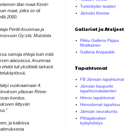
oniemen tilan maat Keski-
Turkinkylän teatteri
san maat, jotka se oli
Jämsän Kinotar
ellä 2000.
Galleriat ja Ateljeet
taja Pentti Asunmaa ja
mosvuori Oy:stä. Muistiota
Pikku Galleria Piippa
Mutikainen
Galleria Kivipankki
ssa samoja ehtoja kuin mitä
moksen alaosassa. Asunmaa
hdot tuli yksilöidä tarkasti.
Tapahtumat
ttelukäytössä.
FB Jämsän tapahtumat
päätyi vuokraamaan 4.
Jämsän kaupunki
tapahtumakalenteri
Himoksen yläosan Rinne-
äosan korotus.
Himos tapahtumat
kseen liittyvän
Himoslomat tapahtuu
sa.”
Jämsän seurakunta
Pihlajakosken
en, ja kaikissa
kyläyhdistys
aatimuksesta