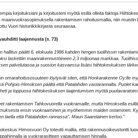
empia kirjoituksiani ja kirjoitusteni myötä esillä olleita faktoja Hiih
maanvuokrasopimuksella rakentamisen rahoitusmallia, niin muistin ke
ttu Vuori historiikkikirjasta seuraavaa.
uhditti laajennusta (s. 73)
 hallitus päätti 6. elokuuta 1986 kahden hengen tuolihissin rakenta
oksi laskettiin maanrakennustöineen 2,3 miljoonaa markkaa. Tuolihissi
sen palvelutasoa ja suosion kasvaessa lisäisi hiihtokeskuksen tärkeä
in omarahoitusosuuteen löytyivät siten, että Honkarakenne Oy:lle my
kä Pohjois-Himoksen päältä että Patalahden vastarannalta. Puolet 
heti ja loppuosa hiihtokeskuksen laajentumisen myötä puutavaratoimi
et rakentamisen Tahkovuorella vuokramaille, mutta Himoksella esillä 
ivomuksesta ensin vuokraaminen ja myöhemmin maiden ostaminen. Kyll
 laella että Patalahden rannassa”, Mauri Saarelainen kertoo.”
htokeskus Himosvuori Oy toteutti mallia, että rakennusoikeustontti luo
ppahinnalla ja vuokrarasitteen vapauttamisen hinnalla.