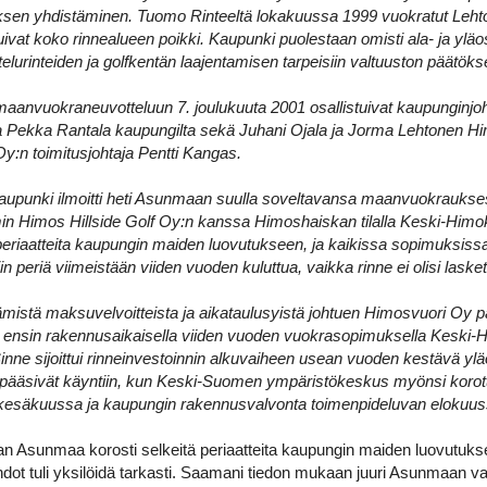
ksen yhdistäminen. Tuomo Rinteeltä lokakuussa 1999 vuokratut Leht
ivat koko rinne­alueen poikki. Kaupunki puolestaan omisti ala- ja yläo
elurinteiden ja golfkentän laajentamisen tarpeisiin valtuuston päätöks
anvuokraneuvotteluun 7. joulukuuta 2001 osallistuivat kaupunginjoh
aja Pekka Rantala kaupungilta sekä Juhani Ojala ja Jorma Lehtonen Hi
Oy:n toimitusjohtaja Pentti Kangas.
aupunki ilmoitti heti Asunmaan suulla soveltavansa maanvuokraukse
mmin Himos Hillside Golf Oy:n kanssa Himoshaiskan tilalla Keski-Hi
 periaatteita kaupungin maiden luovutukseen, ja kaikissa sopimuksissa e
in periä viimeistään viiden vuoden kuluttua, vaikka rinne ei olisi laske
mistä maksuvelvoitteista ja aikataulusyistä johtuen Himosvuori Oy 
 ensin rakennusaikaisella viiden vuoden vuokrasopimuksella Keski-
Sinne sijoittui rinneinvestoinnin alkuvaiheen usean vuoden kestävä yl
pääsivät käyntiin, kun Keski-Suomen ympäristökeskus myönsi korotu
kesäkuussa ja kaupungin rakennusvalvonta toimenpideluvan elokuus
an Asunmaa korosti selkeitä periaatteita kaupungin maiden luovutukse
dot tuli yksilöidä tarkasti. Saamani tiedon mukaan juuri Asunmaan v