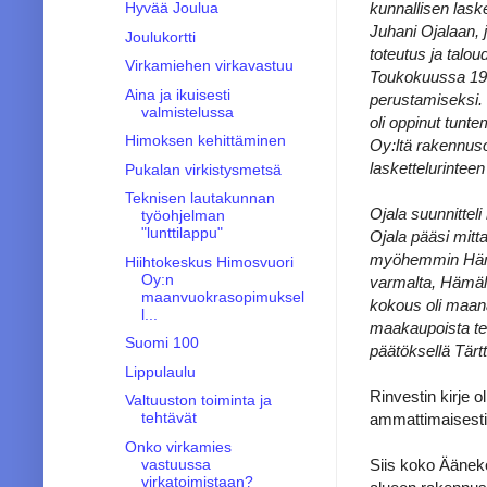
kunnallisen lask
Hyvää Joulua
Juhani Ojalaan, jo
Joulukortti
toteutus ja talo
Virkamiehen virkavastuu
Toukokuussa 198
Aina ja ikuisesti
perustamiseksi. 
valmistelussa
oli oppinut tunte
Himoksen kehittäminen
Oy:ltä rakennus
laskettelurinteen
Pukalan virkistysmetsä
Teknisen lautakunnan
Ojala suunnitteli
työohjelman
"lunttilappu"
Ojala pääsi mitt
myöhemmin Hämälä
Hiihtokeskus Himosvuori
Oy:n
varmalta, Hämälä
maanvuokrasopimuksel
kokous oli maana
l...
maakaupoista teh
Suomi 100
päätöksellä Tärt
Lippulaulu
Rinvestin kirje 
Valtuuston toiminta ja
tehtävät
ammattimaisest
Onko virkamies
Siis koko Äänek
vastuussa
virkatoimistaan?