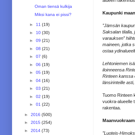
alueen rakennuso
Oman tiensä kulkija
Kaupunki maano
Miksi kana ei pissi?
►
11
(19)
”Jämsän kaupungi
Saksalan tilalla
►
10
(30)
varauksen” hiiht
►
09
(21)
maineen, jotka s
►
08
(21)
ostaa ydinalueel
►
07
(6)
Lehtoniemen isä
►
06
(19)
iloinneensa Rint
►
05
(19)
Rinteen kanssa e
►
04
(16)
länsirinteille as
►
03
(21)
Tuomo Rinteen k
►
02
(19)
vuokra-alueelle 
►
01
(22)
rakentaa.
►
2016
(500)
Maanvuokraamis
►
2015
(254)
►
2014
(73)
”Luoteis-Himokse