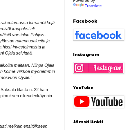
Powered by
Translate
Facebook
ana rakentamassa lomamökkejä
enivät kaupaksi eli
äisiä varsinkin Pohjois-
läosan rakennusalueita ja
hissi-investoinneista ja
i Ojala selvittää.
Instagram
aikoilta maitaan. Niinpä Ojala
Vain kolme viikkoa myöhemmin
imosvuori Oy:lle.”
YouTube
Saksala tilasta n. 22 ha:n
opimuksen oikeudenkäynnin
Jämsä linkit
sti melkein ensitöikseen