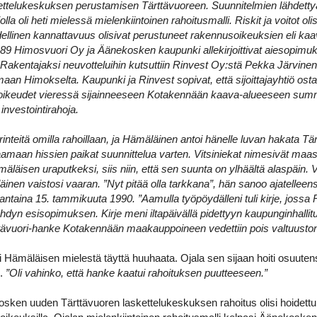
ettelukeskuksen perustamisen Tärttävuoreen. Suunnitelmien lähdetty
lla oli heti mielessä mielenkiintoinen rahoitusmalli. Riskit ja voitot olis
udellinen kannattavuus olisivat perustuneet rakennusoikeuksien eli k
9 Himosvuori Oy ja Äänekosken kaupunki allekirjoittivat aiesopimuk
Rakentajaksi neuvotteluihin kutsuttiin Rinvest Oy:stä Pekka Järvinen j
maan Himokselta. Kaupunki ja Rinvest sopivat, että sijoittajayhtiö ostai
oikeudet vieressä sijainneeseen Kotakennään kaava-alueeseen summal
 investointirahoja.
 rinteitä omilla rahoillaan, ja Hämäläinen antoi hänelle luvan hakata Tär
aamaan hissien paikat suunnittelua varten. Vitsiniekat nimesivät maas
isen uraputkeksi, siis niin, että sen suunta on ylhäältä alaspäin. Va
inen vaistosi vaaran. ”Nyt pitää olla tarkkana”, hän sanoo ajatelleen
ntaina 15. tammikuuta 1990. ”Aamulla työpöydälleni tuli kirje, jossa R
dyn esisopimuksen. Kirje meni iltapäivällä pidettyyn kaupunginhall
tävuori-hanke Kotakennään maakauppoineen vedettiin pois valtuuston e
oli Hämäläisen mielestä täyttä huuhaata. Ojala sen sijaan hoiti osuut
i.
”Oli vahinko, että hanke kaatui rahoituksen puutteeseen.”
osken uuden Tärttävuoren laskettelukeskuksen rahoitus olisi hoide