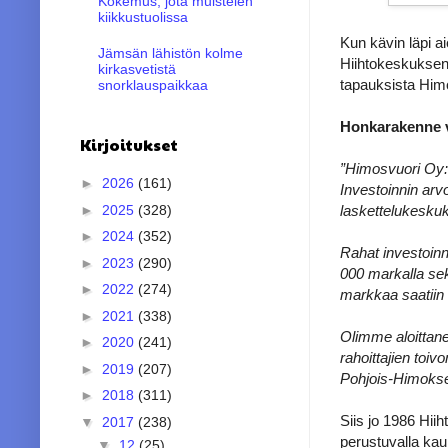
Kokemus, jota muistelen
kiikkustuolissa
Kun kävin läpi ai
Jämsän lähistön kolme
Hiihtokeskuksen 
kirkasvetistä
tapauksista Himo
snorklauspaikkaa
Honkarakenne va
Kirjoitukset
”Himosvuori Oy:n
►
2026
(161)
Investoinnin arv
laskettelukeskuk
►
2025
(328)
►
2024
(352)
Rahat investoinn
►
2023
(290)
000 markalla se
►
2022
(274)
markkaa saatiin 
►
2021
(338)
Olimme aloittane
►
2020
(241)
rahoittajien to
►
2019
(207)
Pohjois-Himoksen
►
2018
(311)
Siis jo 1986 Hii
▼
2017
(238)
perustuvalla kau
▼
12
(25)