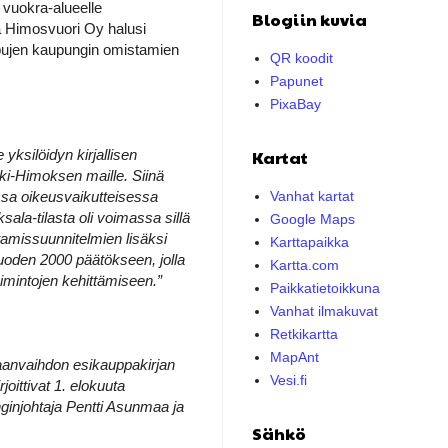
 vuokra-alueelle
Blogiin kuvia
a Himosvuori Oy halusi
pujen kaupungin omistamien
QR koodit
Papunet
PixaBay
yksilöidyn kirjallisen
Kartat
i-Himoksen maille. Siinä
ssa oikeusvaikutteisessa
Vanhat kartat
ala-tilasta oli voimassa sillä
Google Maps
tamissuunnitelmien lisäksi
Karttapaikka
uoden 2000 päätökseen, jolla
Kartta.com
imintojen kehittämiseen.”
Paikkatietoikkuna
Vanhat ilmakuvat
Retkikartta
MapAnt
anvaihdon esikauppakirjan
Vesi.fi
joittivat 1. elokuuta
ginjohtaja Pentti Asunmaa ja
Sähkö