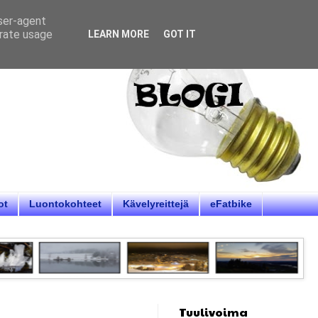
user-agent
erate usage
LEARN MORE
GOT IT
ot
Luontokohteet
Kävelyreittejä
eFatbike
Tuulivoima