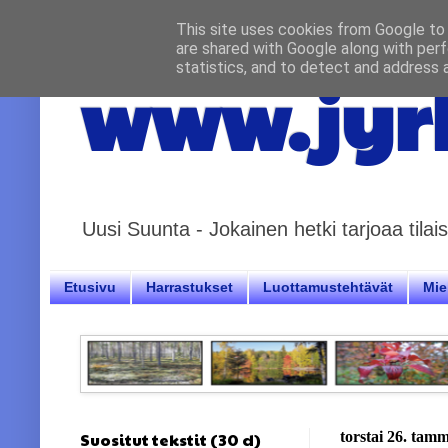
This site uses cookies from Google to d
are shared with Google along with perf
statistics, and to detect and address 
www.jyrk
Uusi Suunta - Jokainen hetki tarjoaa til
Etusivu
Harrastukset
Luottamustehtävät
Miel
Suositut tekstit (30 d)
torstai 26. tam