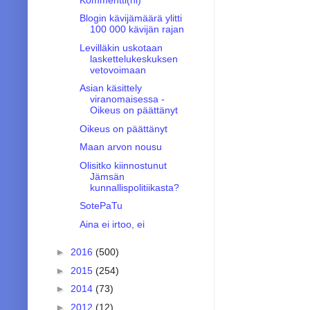
Blogin kävijämäärä ylitti
100 000 kävijän rajan
Levilläkin uskotaan
laskettelukeskuksen
vetovoimaan
Asian käsittely
viranomaisessa -
Oikeus on päättänyt
Oikeus on päättänyt
Maan arvon nousu
Olisitko kiinnostunut
Jämsän
kunnallispolitiikasta?
SotePaTu
Aina ei irtoo, ei
►
2016
(500)
►
2015
(254)
►
2014
(73)
►
2012
(12)