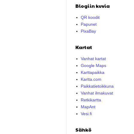
Blogiin kuvia
QR koodit
Papunet
PixaBay
Kartat
Vanhat kartat
Google Maps
Karttapaikka
Kartta.com
Paikkatietoikkuna
Vanhat ilmakuvat
Retkikartta
MapAnt
Vesi.fi
Sähkö