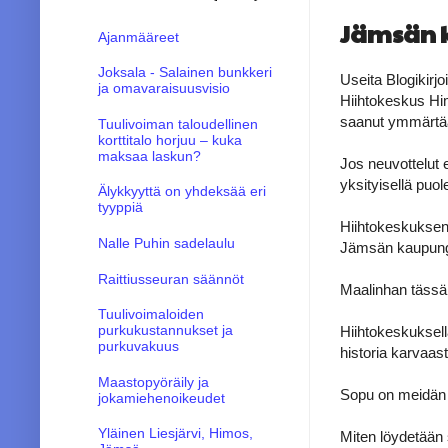
Jämsän 
Ajanmääreet
Joksala - Salainen bunkkeri
Useita Blogikirjo
ja omavaraisuusvisio
Hiihtokeskus Him
saanut ymmärtää,
Tuulivoiman taloudellinen
korttitalo horjuu – kuka
maksaa laskun?
Jos neuvottelut e
yksityisellä puole
Älykkyyttä on yhdeksää eri
tyyppiä
Hiihtokeskuksen n
Nalle Puhin sadelaulu
Jämsän kaupungin
Raittiusseuran säännöt
Maalinhan tässä 
Tuulivoimaloiden
purkukustannukset ja
Hiihtokeskuksella
purkuvakuus
historia karvaast
Maastopyöräily ja
Sopu on meidän 
jokamiehenoikeudet
Yläinen Liesjärvi, Himos,
Miten löydetään