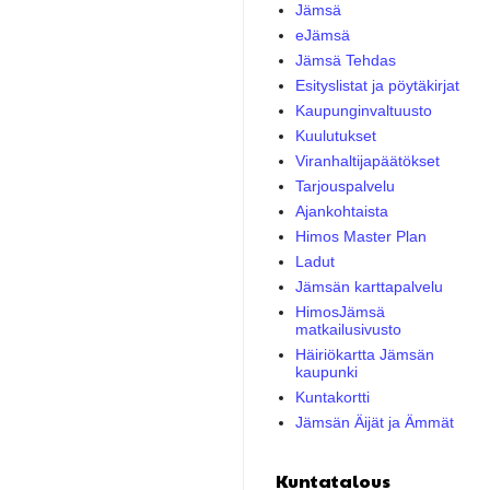
Jämsä
eJämsä
Jämsä Tehdas
Esityslistat ja pöytäkirjat
Kaupunginvaltuusto
Kuulutukset
Viranhaltijapäätökset
Tarjouspalvelu
Ajankohtaista
Himos Master Plan
Ladut
Jämsän karttapalvelu
HimosJämsä
matkailusivusto
Häiriökartta Jämsän
kaupunki
Kuntakortti
Jämsän Äijät ja Ämmät
Kuntatalous