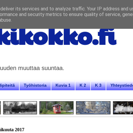
eliver its services and to analyze traffic. Your IP address and 
ormance and security metrics to ensure quality of service, gen
abuse.
ikokko.fi
aisuuden muuttaa suuntaa.
ipiteitä
Työhistoria
Kuvia 1
K 2
K 3
Yhteystied
mikuuta 2017