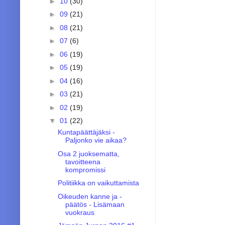
►
10
(30)
►
09
(21)
►
08
(21)
►
07
(6)
►
06
(19)
►
05
(19)
►
04
(16)
►
03
(21)
►
02
(19)
▼
01
(22)
Kuntapäättäjäksi -
Paljonko vie aikaa?
Osa 2 juoksematta,
tavoitteena
kompromissi
Politiikka on vaikuttamista
Oikeuden kanne ja -
päätös - Lisämaan
vuokraus