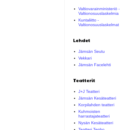
Valtiovarainministeriö -
Valtionosuuslaskelmia
Kuntaliitto -
Valtionosuuslaskelmat
Lehdet
Jämsän Seutu
Vekkari
Jämsän Facelehti
Teatterit
J+J Teatteri
Jämsän Kesäteatteri
Korpilahden teatteri
Kuhmoisten
harrastajateatteri
Nysän Kesäteatteri
Teatteri Tenho