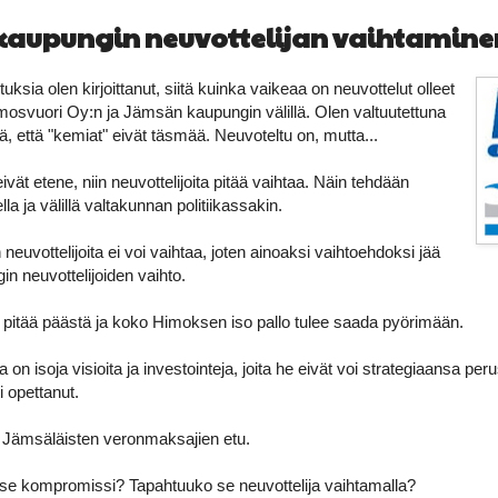
kaupungin neuvottelijan vaihtamine
ituksia olen kirjoittanut, siitä kuinka vaikeaa on neuvottelut olleet
osvuori Oy:n ja Jämsän kaupungin välillä. Olen valtuutettuna
 että "kemiat" eivät täsmää. Neuvoteltu on, mutta...
ivät etene, niin neuvottelijoita pitää vaihtaa. Näin tehdään
lla ja välillä valtakunnan politiikassakin.
euvottelijoita ei voi vaihtaa, joten ainoaksi vaihtoehdoksi jää
 neuvottelijoiden vaihto.
pitää päästä ja koko Himoksen iso pallo tulee saada pyörimään.
 on isoja visioita ja investointeja, joita he eivät voi strategiaansa p
i opettanut.
Jämsäläisten veronmaksajien etu.
 se kompromissi? Tapahtuuko se neuvottelija vaihtamalla?