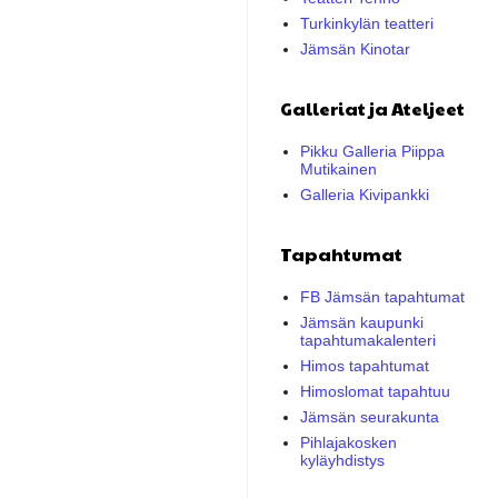
Turkinkylän teatteri
Jämsän Kinotar
Galleriat ja Ateljeet
Pikku Galleria Piippa
Mutikainen
Galleria Kivipankki
Tapahtumat
FB Jämsän tapahtumat
Jämsän kaupunki
tapahtumakalenteri
Himos tapahtumat
Himoslomat tapahtuu
Jämsän seurakunta
Pihlajakosken
kyläyhdistys