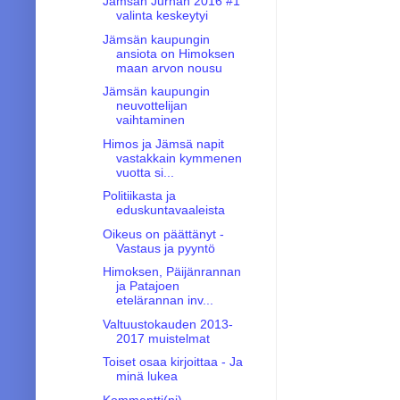
Jämsän Jurnan 2016 #1
valinta keskeytyi
Jämsän kaupungin
ansiota on Himoksen
maan arvon nousu
Jämsän kaupungin
neuvottelijan
vaihtaminen
Himos ja Jämsä napit
vastakkain kymmenen
vuotta si...
Politiikasta ja
eduskuntavaaleista
Oikeus on päättänyt -
Vastaus ja pyyntö
Himoksen, Päijänrannan
ja Patajoen
etelärannan inv...
Valtuustokauden 2013-
2017 muistelmat
Toiset osaa kirjoittaa - Ja
minä lukea
Kommentti(ni)