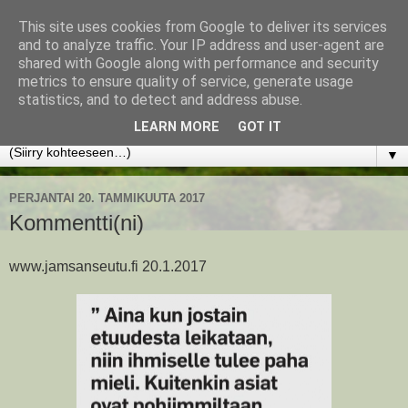
This site uses cookies from Google to deliver its services
www.jyrkikokko.fi
and to analyze traffic. Your IP address and user-agent are
shared with Google along with performance and security
metrics to ensure quality of service, generate usage
Uusi Suunta - Jokainen hetki tarjoaa tilaisuuden muuttaa
statistics, and to detect and address abuse.
suuntaa.
LEARN MORE
GOT IT
▼
PERJANTAI 20. TAMMIKUUTA 2017
Kommentti(ni)
www.jamsanseutu.fi 20.1.2017