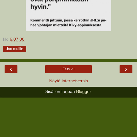
klo
6.07.00
Jaa muille
‹
›
Etusivu
Näytä internetversio
Sisällön tarjoaa
Blogger
.