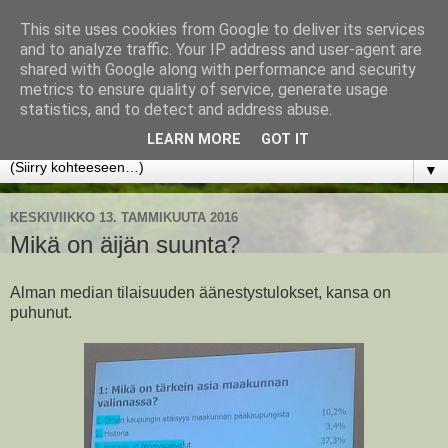
This site uses cookies from Google to deliver its services
www.jyrkikokko.fi
and to analyze traffic. Your IP address and user-agent are
shared with Google along with performance and security
metrics to ensure quality of service, generate usage
Uusi Suunta - Jokainen hetki tarjoaa tilaisuuden muuttaa
statistics, and to detect and address abuse.
suuntaa.
LEARN MORE
GOT IT
▼
KESKIVIIKKO 13. TAMMIKUUTA 2016
Mikä on äijän suunta?
Alman median tilaisuuden äänestystulokset, kansa on
puhunut.