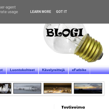
user-agent
erate usage
LEARN MORE
GOT IT
ot
Luontokohteet
Kävelyreittejä
eFatbike
Tuulivoima