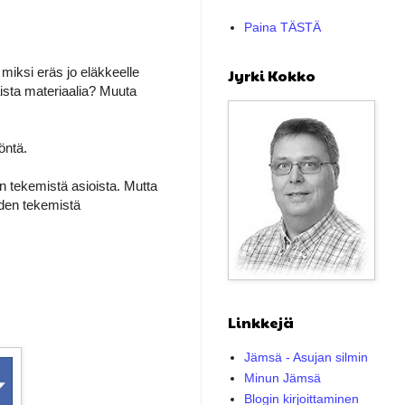
Paina TÄSTÄ
miksi eräs jo eläkkeelle
Jyrki Kokko
aista materiaalia? Muuta
öntä.
 tekemistä asioista. Mutta
iden tekemistä
Linkkejä
Jämsä - Asujan silmin
Minun Jämsä
Blogin kirjoittaminen