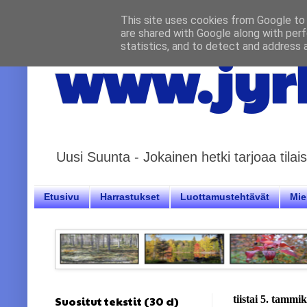
This site uses cookies from Google to d
are shared with Google along with perf
statistics, and to detect and address 
www.jyrk
Uusi Suunta - Jokainen hetki tarjoaa til
Etusivu
Harrastukset
Luottamustehtävät
Miel
Suositut tekstit (30 d)
tiistai 5. tammi