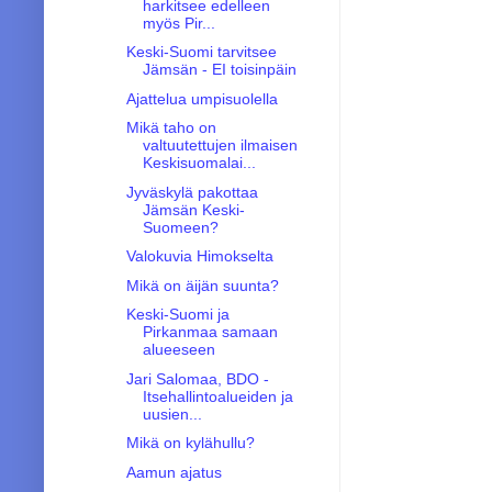
harkitsee edelleen
myös Pir...
Keski-Suomi tarvitsee
Jämsän - EI toisinpäin
Ajattelua umpisuolella
Mikä taho on
valtuutettujen ilmaisen
Keskisuomalai...
Jyväskylä pakottaa
Jämsän Keski-
Suomeen?
Valokuvia Himokselta
Mikä on äijän suunta?
Keski-Suomi ja
Pirkanmaa samaan
alueeseen
Jari Salomaa, BDO -
Itsehallintoalueiden ja
uusien...
Mikä on kylähullu?
Aamun ajatus