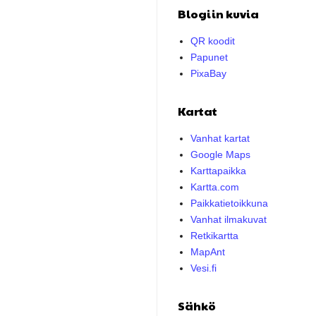
Blogiin kuvia
QR koodit
Papunet
PixaBay
Kartat
Vanhat kartat
Google Maps
Karttapaikka
Kartta.com
Paikkatietoikkuna
Vanhat ilmakuvat
Retkikartta
MapAnt
Vesi.fi
Sähkö