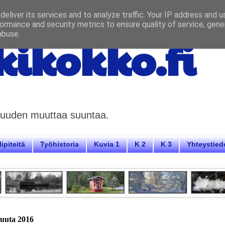
eliver its services and to analyze traffic. Your IP address and 
ormance and security metrics to ensure quality of service, gen
abuse.
ikokko.fi
aisuuden muuttaa suuntaa.
ipiteitä
Työhistoria
Kuvia 1
K 2
K 3
Yhteystied
kuuta 2016