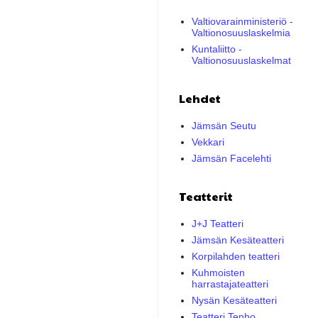
Valtiovarainministeriö -
Valtionosuuslaskelmia
Kuntaliitto -
Valtionosuuslaskelmat
Lehdet
Jämsän Seutu
Vekkari
Jämsän Facelehti
Teatterit
J+J Teatteri
Jämsän Kesäteatteri
Korpilahden teatteri
Kuhmoisten
harrastajateatteri
Nysän Kesäteatteri
Teatteri Tenho