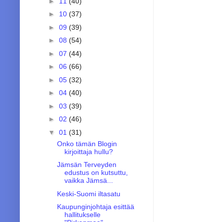
►
11
(40)
►
10
(37)
►
09
(39)
►
08
(54)
►
07
(44)
►
06
(66)
►
05
(32)
►
04
(40)
►
03
(39)
►
02
(46)
▼
01
(31)
Onko tämän Blogin
kirjoittaja hullu?
Jämsän Terveyden
edustus on kutsuttu,
vaikka Jämsä...
Keski-Suomi iltasatu
Kaupunginjohtaja esittää
hallitukselle