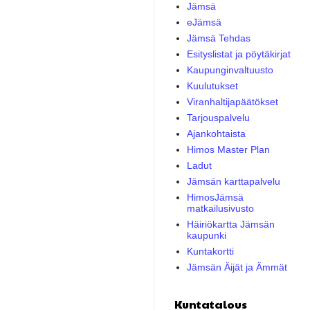
Jämsä
eJämsä
Jämsä Tehdas
Esityslistat ja pöytäkirjat
Kaupunginvaltuusto
Kuulutukset
Viranhaltijapäätökset
Tarjouspalvelu
Ajankohtaista
Himos Master Plan
Ladut
Jämsän karttapalvelu
HimosJämsä
matkailusivusto
Häiriökartta Jämsän
kaupunki
Kuntakortti
Jämsän Äijät ja Ämmät
Kuntatalous