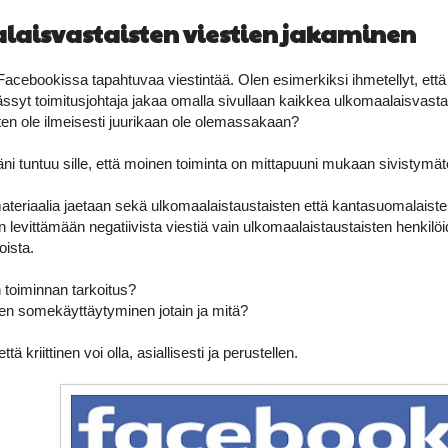
aisvastaisten viestien jakaminen
acebookissa tapahtuvaa viestintää. Olen esimerkiksi ihmetellyt, että 
äässyt toimitusjohtaja jakaa omalla sivullaan kaikkea ulkomaalaisvast
itten ole ilmeisesti juurikaan ole olemassakaan?
i tuntuu sille, että moinen toiminta on mittapuuni mukaan sivistymät
eriaalia jaetaan sekä ulkomaalaistaustaisten että kantasuomalaisten
an levittämään negatiivista viestiä vain ulkomaalaistaustaisten henkilö
oista.
n toiminnan tarkoitus?
nen somekäyttäytyminen jotain ja mitä?
 kriittinen voi olla, asiallisesti ja perustellen.