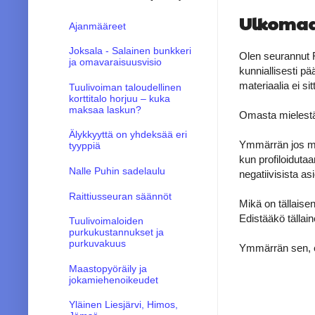
Ulkomaal
Ajanmääreet
Joksala - Salainen bunkkeri
Olen seurannut F
ja omavaraisuusvisio
kunniallisesti p
materiaalia ei s
Tuulivoiman taloudellinen
korttitalo horjuu – kuka
maksaa laskun?
Omasta mielestän
Älykkyyttä on yhdeksää eri
Ymmärrän jos mat
tyyppiä
kun profiloiduta
Nalle Puhin sadelaulu
negatiivisista asi
Raittiusseuran säännöt
Mikä on tällaise
Edistääkö tällai
Tuulivoimaloiden
purkukustannukset ja
purkuvakuus
Ymmärrän sen, että
Maastopyöräily ja
jokamiehenoikeudet
Yläinen Liesjärvi, Himos,