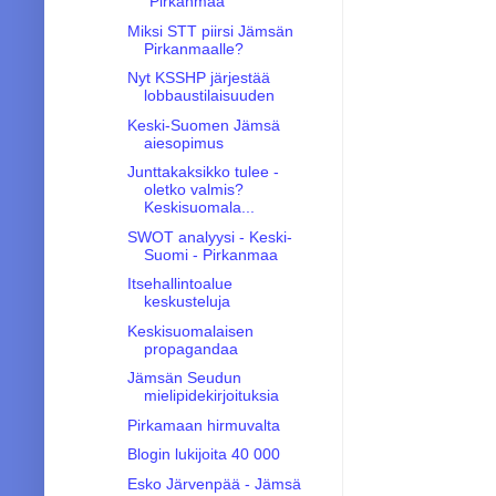
"Pirkanmaa"
Miksi STT piirsi Jämsän
Pirkanmaalle?
Nyt KSSHP järjestää
lobbaustilaisuuden
Keski-Suomen Jämsä
aiesopimus
Junttakaksikko tulee -
oletko valmis?
Keskisuomala...
SWOT analyysi - Keski-
Suomi - Pirkanmaa
Itsehallintoalue
keskusteluja
Keskisuomalaisen
propagandaa
Jämsän Seudun
mielipidekirjoituksia
Pirkamaan hirmuvalta
Blogin lukijoita 40 000
Esko Järvenpää - Jämsä