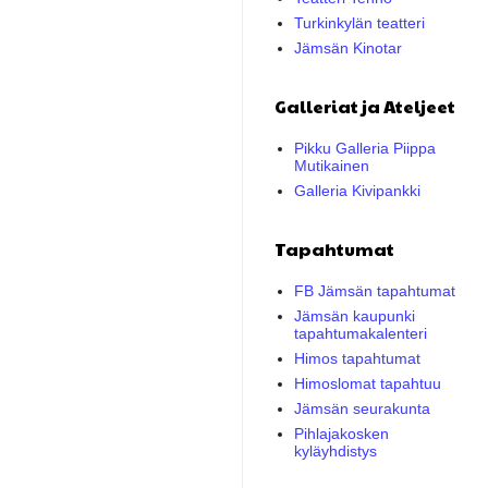
Turkinkylän teatteri
Jämsän Kinotar
Galleriat ja Ateljeet
Pikku Galleria Piippa
Mutikainen
Galleria Kivipankki
Tapahtumat
FB Jämsän tapahtumat
Jämsän kaupunki
tapahtumakalenteri
Himos tapahtumat
Himoslomat tapahtuu
Jämsän seurakunta
Pihlajakosken
kyläyhdistys