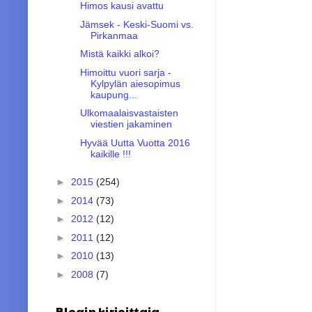
Himos kausi avattu
Jämsek - Keski-Suomi vs.
Pirkanmaa
Mistä kaikki alkoi?
Himoittu vuori sarja -
Kylpylän aiesopimus
kaupung...
Ulkomaalaisvastaisten
viestien jakaminen
Hyvää Uutta Vuotta 2016
kaikille !!!
►
2015
(254)
►
2014
(73)
►
2012
(12)
►
2011
(12)
►
2010
(13)
►
2008
(7)
Blogin kirjoittaja