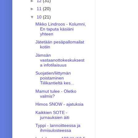
►
12
(31)
►
11
(20)
▼
10
(21)
Mikko Lindroos - Kolumni,
En taputa käsiäni
yhteen
Jätetään pesäpallomailat
kotiin
Jämsän
vastaanottokeskuksest
a infotilaisuus
Suojatien/liittymän
poistaminen
Tiilikantieltä kes...
Mamut tulee - Oletko
valmis?
Himos SNOW - ajatuksia
Kaikkien SOTE -
jurnauksien äiti
Typpi - lannoitteessa ja
ihmisulosteessa