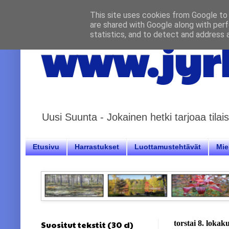
This site uses cookies from Google to d
are shared with Google along with perf
statistics, and to detect and address 
www.jyrk
Uusi Suunta - Jokainen hetki tarjoaa til
Etusivu
Harrastukset
Luottamustehtävät
Miel
Suositut tekstit (30 d)
torstai 8. lokak