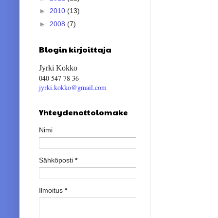
►
2010
(13)
►
2008
(7)
Blogin kirjoittaja
Jyrki Kokko
040 547 78 36
jyrki.kokko@gmail.com
Yhteydenottolomake
Nimi
Sähköposti
*
Ilmoitus
*