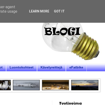
user-agent
erate usage
LEARN MORE
GOT IT
ot
Luontokohteet
Kävelyreittejä
eFatbike
Tuulivoima