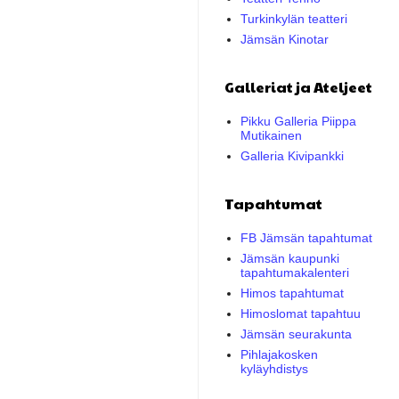
Turkinkylän teatteri
Jämsän Kinotar
Galleriat ja Ateljeet
Pikku Galleria Piippa
Mutikainen
Galleria Kivipankki
Tapahtumat
FB Jämsän tapahtumat
Jämsän kaupunki
tapahtumakalenteri
Himos tapahtumat
Himoslomat tapahtuu
Jämsän seurakunta
Pihlajakosken
kyläyhdistys