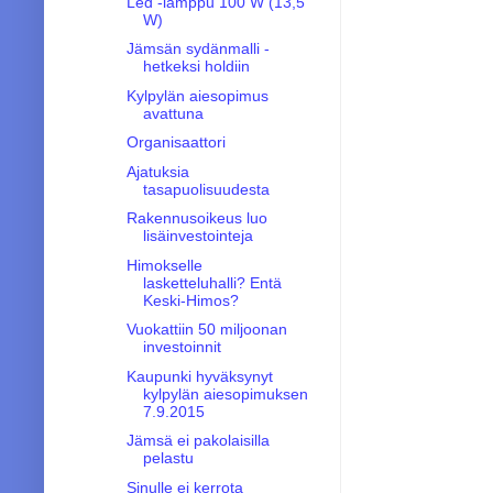
Led -lamppu 100 W (13,5
W)
Jämsän sydänmalli -
hetkeksi holdiin
Kylpylän aiesopimus
avattuna
Organisaattori
Ajatuksia
tasapuolisuudesta
Rakennusoikeus luo
lisäinvestointeja
Himokselle
lasketteluhalli? Entä
Keski-Himos?
Vuokattiin 50 miljoonan
investoinnit
Kaupunki hyväksynyt
kylpylän aiesopimuksen
7.9.2015
Jämsä ei pakolaisilla
pelastu
Sinulle ei kerrota