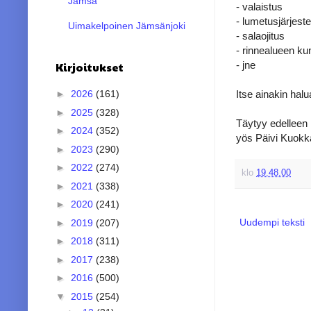
Jämsä
- valaistus
- lumetusjärjest
Uimakelpoinen Jämsänjoki
- salaojitus
- rinnealueen k
- jne
Kirjoitukset
Itse ainakin hal
►
2026
(161)
►
2025
(328)
Täytyy edelleen 
►
2024
(352)
yös Päivi Kuokk
►
2023
(290)
►
2022
(274)
klo
19.48.00
►
2021
(338)
►
2020
(241)
Uudempi teksti
►
2019
(207)
►
2018
(311)
►
2017
(238)
►
2016
(500)
▼
2015
(254)