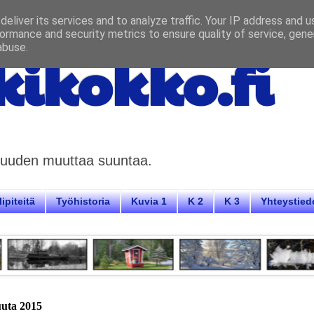
eliver its services and to analyze traffic. Your IP address and 
ormance and security metrics to ensure quality of service, gen
abuse.
ikokko.fi
aisuuden muuttaa suuntaa.
ipiteitä
Työhistoria
Kuvia 1
K 2
K 3
Yhteystied
uuta 2015