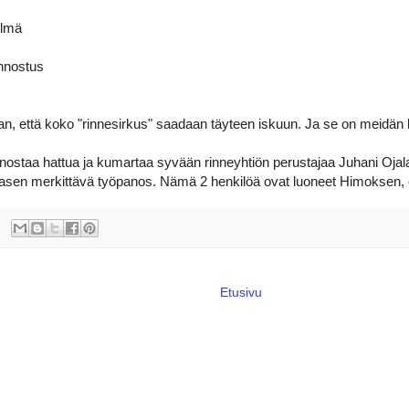
elmä
unnostus
uan, että koko "rinnesirkus" saadaan täyteen iskuun. Ja se on meidän k
nostaa hattua ja kumartaa syvään rinneyhtiön perustajaa Juhani Ojalaa
asen merkittävä työpanos. Nämä 2 henkilöä ovat luoneet Himoksen,
Etusivu