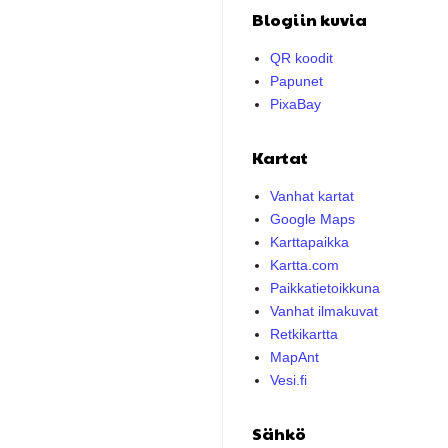
Blogiin kuvia
QR koodit
Papunet
PixaBay
Kartat
Vanhat kartat
Google Maps
Karttapaikka
Kartta.com
Paikkatietoikkuna
Vanhat ilmakuvat
Retkikartta
MapAnt
Vesi.fi
Sähkö