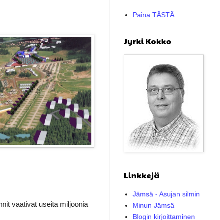
Paina TÄSTÄ
Jyrki Kokko
Linkkejä
Jämsä - Asujan silmin
nnit vaativat useita miljoonia
Minun Jämsä
Blogin kirjoittaminen