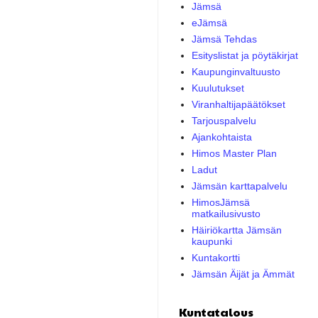
Jämsä
eJämsä
Jämsä Tehdas
Esityslistat ja pöytäkirjat
Kaupunginvaltuusto
Kuulutukset
Viranhaltijapäätökset
Tarjouspalvelu
Ajankohtaista
Himos Master Plan
Ladut
Jämsän karttapalvelu
HimosJämsä
matkailusivusto
Häiriökartta Jämsän
kaupunki
Kuntakortti
Jämsän Äijät ja Ämmät
Kuntatalous