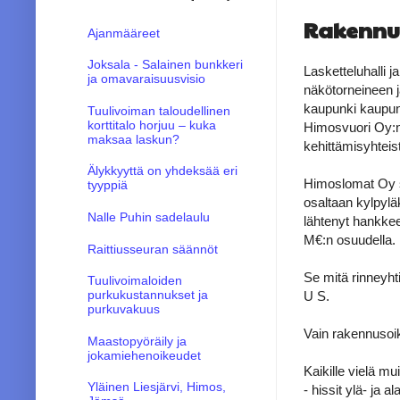
Rakennus
Ajanmääreet
Joksala - Salainen bunkkeri
Lasketteluhalli
ja omavaraisuusvisio
näkötorneineen 
kaupunki kaupunk
Tuulivoiman taloudellinen
korttitalo horjuu – kuka
Himosvuori Oy:n
maksaa laskun?
kehittämisyhtei
Älykkyyttä on yhdeksää eri
Himoslomat Oy s
tyyppiä
osaltaan kylpyl
Nalle Puhin sadelaulu
lähtenyt hankke
M€:n osuudella.
Raittiusseuran säännöt
Se mitä rinneyht
Tuulivoimaloiden
purkukustannukset ja
U S.
purkuvakuus
Vain rakennusoi
Maastopyöräily ja
jokamiehenoikeudet
Kaikille vielä mu
Yläinen Liesjärvi, Himos,
- hissit ylä- ja 