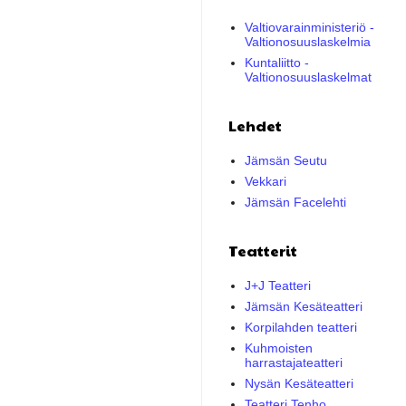
Valtiovarainministeriö -
Valtionosuuslaskelmia
Kuntaliitto -
Valtionosuuslaskelmat
Lehdet
Jämsän Seutu
Vekkari
Jämsän Facelehti
Teatterit
J+J Teatteri
Jämsän Kesäteatteri
Korpilahden teatteri
Kuhmoisten
harrastajateatteri
Nysän Kesäteatteri
Teatteri Tenho