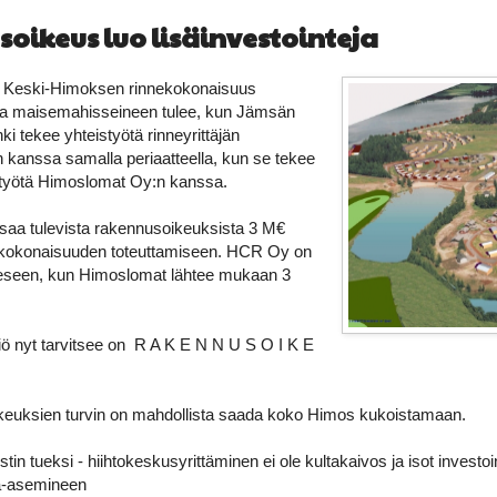
oikeus luo lisäinvestointeja
 ja Keski-Himoksen rinnekokonaisuus
ja maisemahisseineen tulee, kun Jämsän
i tekee yhteistyötä rinneyrittäjän
 kanssa samalla periaatteella, kun se tekee
styötä Himoslomat Oy:n kanssa.
aa tulevista rakennusoikeuksista 3 M€
äkokonaisuuden toteuttamiseen. HCR Oy on
eseen, kun Himoslomat lähtee mukaan 3
iö nyt tarvitsee on R A K E N N U S O I K E
keuksien turvin on mahdollista saada koko Himos kukoistamaan.
istin tueksi - hiihtokeskusyrittäminen ei ole kultakaivos ja isot investoi
ala-asemineen