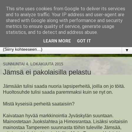
This site uses cookies from Google to deliver its services
www.jyrkikokko.fi
and to analyze traffic. Your IP address and user-agent are
shared with Google along with performance and security
metrics to ensure quality of service, generate usage
Uusi Suunta - Jokainen hetki tarjoaa tilaisuuden muuttaa
statistics, and to detect and address abuse.
suuntaa.
LEARN MORE
GOT IT
▼
SUNNUNTAI 4. LOKAKUUTA 2015
Jämsä ei pakolaisilla pelastu
Jämsään tulisi saada nuoria lapsiperheitä, joilla on jo töitä.
Huoltosuhde tulisi saada paremmaksi kuin se nyt on.
Mistä kyseisiä perheitä saataisiin?
Kaivataan hyvää markkinointia Jyväskylän suuntaan.
Mainostetaan Juokslahtea ja Himosrantaa. Lisäksi voitaisiin
mainostaa Tampereen suunnasta töihin tuleville Jämsää,