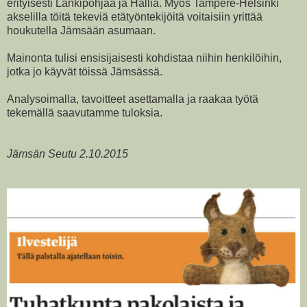
erityisesti Länkipohjaa ja Hallia. Myös Tampere-Helsinki
akselilla töitä tekeviä etätyöntekijöitä voitaisiin yrittää
houkutella Jämsään asumaan.
Mainonta tulisi ensisijaisesti kohdistaa niihin henkilöihin,
jotka jo käyvät töissä Jämsässä.
Analysoimalla, tavoitteet asettamalla ja raakaa työtä
tekemällä saavutamme tuloksia.
Jämsän Seutu 2.10.2015