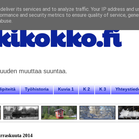
eliver its services and to analyze traffic. Your IP address and 
ormance and security metrics to ensure quality of service, gen
abuse.
ikokko.fi
aisuuden muuttaa suuntaa.
ipiteitä
Työhistoria
Kuvia 1
K 2
K 3
Yhteystied
arraskuuta 2014