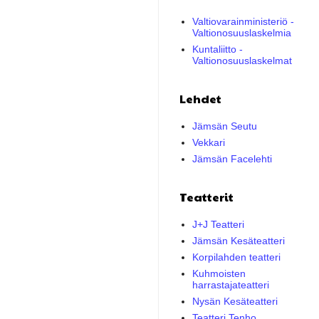
Valtiovarainministeriö -
Valtionosuuslaskelmia
Kuntaliitto -
Valtionosuuslaskelmat
Lehdet
Jämsän Seutu
Vekkari
Jämsän Facelehti
Teatterit
J+J Teatteri
Jämsän Kesäteatteri
Korpilahden teatteri
Kuhmoisten
harrastajateatteri
Nysän Kesäteatteri
Teatteri Tenho