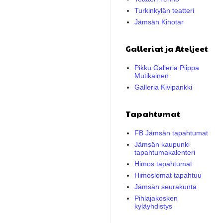
Turkinkylän teatteri
Jämsän Kinotar
Galleriat ja Ateljeet
Pikku Galleria Piippa
Mutikainen
Galleria Kivipankki
Tapahtumat
FB Jämsän tapahtumat
Jämsän kaupunki
tapahtumakalenteri
Himos tapahtumat
Himoslomat tapahtuu
Jämsän seurakunta
Pihlajakosken
kyläyhdistys