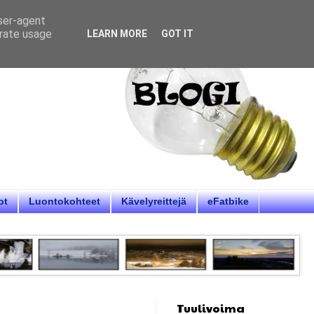
user-agent
erate usage
LEARN MORE
GOT IT
ot
Luontokohteet
Kävelyreittejä
eFatbike
Tuulivoima