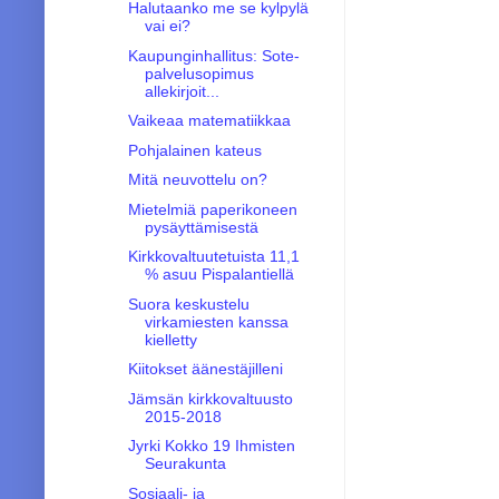
Halutaanko me se kylpylä
vai ei?
Kaupunginhallitus: Sote-
palvelusopimus
allekirjoit...
Vaikeaa matematiikkaa
Pohjalainen kateus
Mitä neuvottelu on?
Mietelmiä paperikoneen
pysäyttämisestä
Kirkkovaltuutetuista 11,1
% asuu Pispalantiellä
Suora keskustelu
virkamiesten kanssa
kielletty
Kiitokset äänestäjilleni
Jämsän kirkkovaltuusto
2015-2018
Jyrki Kokko 19 Ihmisten
Seurakunta
Sosiaali- ja