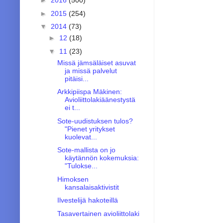
►
2016
(500)
►
2015
(254)
▼
2014
(73)
►
12
(18)
▼
11
(23)
Missä jämsäläiset asuvat
ja missä palvelut
pitäisi...
Arkkipiispa Mäkinen:
Avioliittolakiäänestystä
ei t...
Sote-uudistuksen tulos?
"Pienet yritykset
kuolevat...
Sote-mallista on jo
käytännön kokemuksia:
"Tulokse...
Himoksen
kansalaisaktivistit
Ilvestelijä hakoteillä
Tasavertainen avioliittolaki