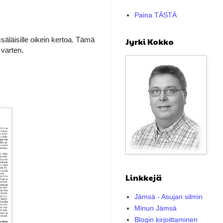
Paina TÄSTÄ
äläisille oikein kertoa. Tämä
Jyrki Kokko
 varten.
Linkkejä
Jämsä - Asujan silmin
Minun Jämsä
Blogin kirjoittaminen