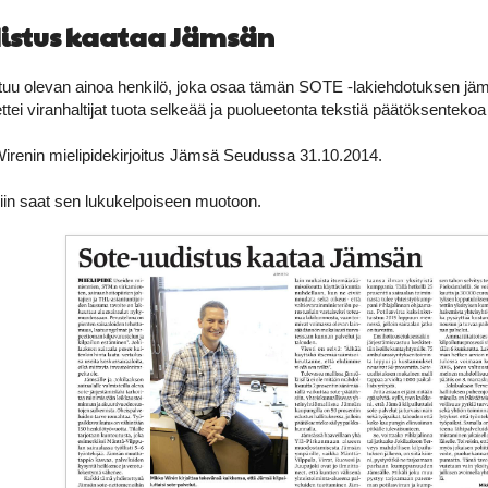
istus kaataa Jämsän
uu olevan ainoa henkilö, joka osaa tämän SOTE -lakiehdotuksen jäms
ettei viranhaltijat tuota selkeää ja puolueetonta tekstiä päätöksentekoa
renin mielipidekirjoitus Jämsä Seudussa 31.10.2014.
iin saat sen lukukelpoiseen muotoon.