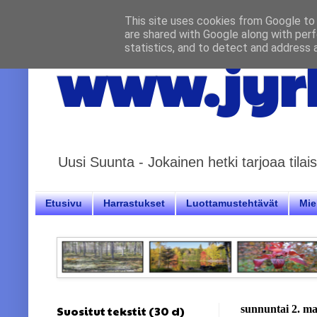
This site uses cookies from Google to d
are shared with Google along with perf
statistics, and to detect and address 
www.jyrk
Uusi Suunta - Jokainen hetki tarjoaa til
Etusivu
Harrastukset
Luottamustehtävät
Miel
Suositut tekstit (30 d)
sunnuntai 2. m