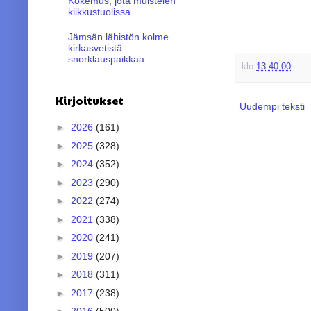
Kokemus, jota muistelen
kiikkustuolissa
Jämsän lähistön kolme
kirkasvetistä
snorklauspaikkaa
klo
13.40.00
Kirjoitukset
Uudempi teksti
►
2026
(161)
►
2025
(328)
►
2024
(352)
►
2023
(290)
►
2022
(274)
►
2021
(338)
►
2020
(241)
►
2019
(207)
►
2018
(311)
►
2017
(238)