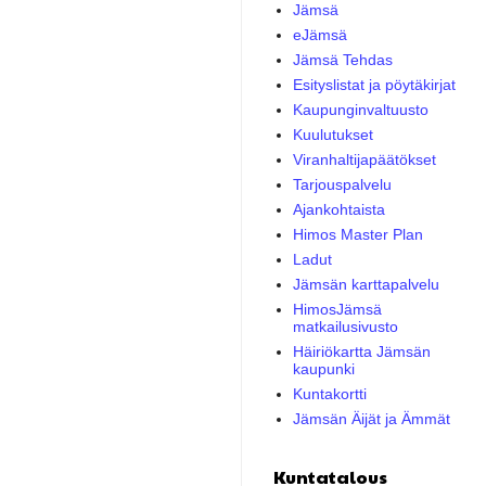
Jämsä
eJämsä
Jämsä Tehdas
Esityslistat ja pöytäkirjat
Kaupunginvaltuusto
Kuulutukset
Viranhaltijapäätökset
Tarjouspalvelu
Ajankohtaista
Himos Master Plan
Ladut
Jämsän karttapalvelu
HimosJämsä
matkailusivusto
Häiriökartta Jämsän
kaupunki
Kuntakortti
Jämsän Äijät ja Ämmät
Kuntatalous