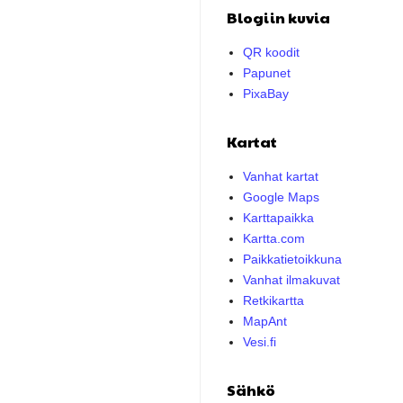
Blogiin kuvia
QR koodit
Papunet
PixaBay
Kartat
Vanhat kartat
Google Maps
Karttapaikka
Kartta.com
Paikkatietoikkuna
Vanhat ilmakuvat
Retkikartta
MapAnt
Vesi.fi
Sähkö