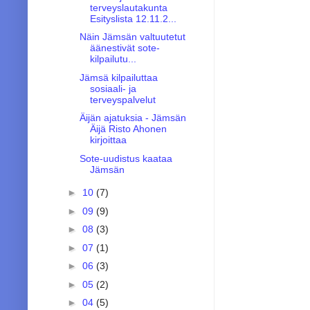
terveyslautakunta
Esityslista 12.11.2...
Näin Jämsän valtuutetut
äänestivät sote-
kilpailutu...
Jämsä kilpailuttaa
sosiaali- ja
terveyspalvelut
Äijän ajatuksia - Jämsän
Äijä Risto Ahonen
kirjoittaa
Sote-uudistus kaataa
Jämsän
►
10
(7)
►
09
(9)
►
08
(3)
►
07
(1)
►
06
(3)
►
05
(2)
►
04
(5)