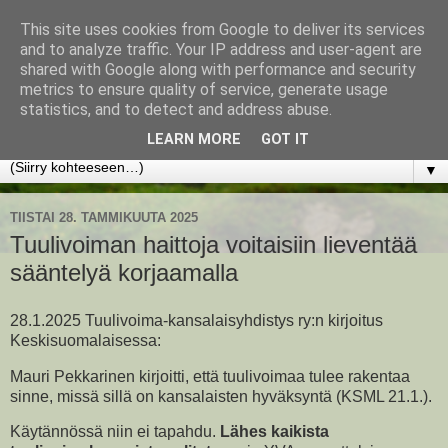
This site uses cookies from Google to deliver its services
www.jyrkikokko.fi
and to analyze traffic. Your IP address and user-agent are
shared with Google along with performance and security
metrics to ensure quality of service, generate usage
Uusi Suunta - Jokainen hetki tarjoaa tilaisuuden muuttaa
statistics, and to detect and address abuse.
suuntaa.
LEARN MORE
GOT IT
▼
TIISTAI 28. TAMMIKUUTA 2025
Tuulivoiman haittoja voitaisiin lieventää
sääntelyä korjaamalla
28.1.2025 Tuulivoima-kansalaisyhdistys ry:n kirjoitus
Keskisuomalaisessa:
Mauri Pekkarinen kirjoitti, että tuulivoimaa tulee rakentaa
sinne, missä sillä on kansalaisten hyväksyntä (KSML 21.1.).
Käytännössä niin ei tapahdu.
Lähes kaikista