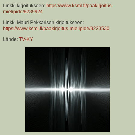
Linkki kirjoitukseen:
https://www.ksml.fi/paakirjoitus-
mielipide/8239924
Linkki Mauri Pekkarisen kirjoitukseen:
https://www.ksml.fi/paakirjoitus-mielipide/8223530
Lähde:
TV-KY