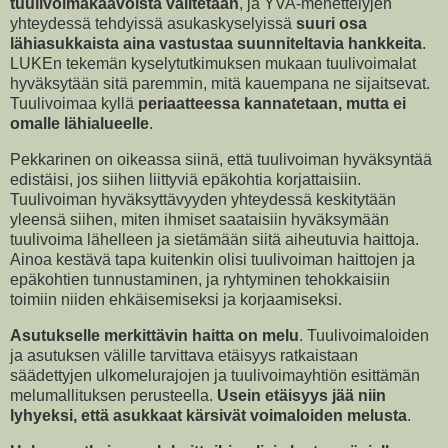
tuulivoimakaavoista valitetaan
, ja YVA-menettelyjen
yhteydessä tehdyissä asukaskyselyissä
suuri osa
lähiasukkaista aina vastustaa suunniteltavia hankkeita
.
LUKEn tekemän kyselytutkimuksen mukaan tuulivoimalat
hyväksytään sitä paremmin, mitä kauempana ne sijaitsevat.
Tuulivoimaa kyllä
periaatteessa kannatetaan, mutta ei
omalle lähialueelle
.
Pekkarinen on oikeassa siinä, että tuulivoiman hyväksyntää
edistäisi, jos siihen liittyviä epäkohtia korjattaisiin.
Tuulivoiman hyväksyttävyyden yhteydessä keskitytään
yleensä siihen, miten ihmiset saataisiin hyväksymään
tuulivoima lähelleen ja sietämään siitä aiheutuvia haittoja.
Ainoa kestävä tapa kuitenkin olisi tuulivoiman haittojen ja
epäkohtien tunnustaminen, ja ryhtyminen tehokkaisiin
toimiin niiden ehkäisemiseksi ja korjaamiseksi.
Asutukselle merkittävin haitta on melu
. Tuulivoimaloiden
ja asutuksen välille tarvittava etäisyys ratkaistaan
säädettyjen ulkomelurajojen ja tuulivoimayhtiön esittämän
melumallituksen perusteella.
Usein etäisyys jää niin
lyhyeksi, että asukkaat kärsivät voimaloiden melusta
.