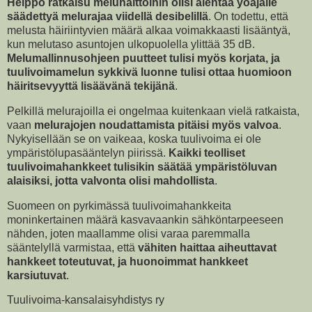
Helppo ratkaisu meluhaittoihin olisi alentaa yöajalle
säädettyä melurajaa viidellä desibelillä
. On todettu, että
melusta häiriintyvien määrä alkaa voimakkaasti lisääntyä,
kun melutaso asuntojen ulkopuolella ylittää 35 dB.
Melumallinnusohjeen puutteet tulisi myös korjata, ja
tuulivoimamelun sykkivä luonne tulisi ottaa huomioon
häiritsevyyttä lisäävänä tekijänä
.
Pelkillä melurajoilla ei ongelmaa kuitenkaan vielä ratkaista,
vaan
melurajojen noudattamista pitäisi myös valvoa
.
Nykyisellään se on vaikeaa, koska tuulivoima ei ole
ympäristölupasääntelyn piirissä.
Kaikki teolliset
tuulivoimahankkeet tulisikin säätää ympäristöluvan
alaisiksi, jotta valvonta olisi mahdollista
.
Suomeen on pyrkimässä tuulivoimahankkeita
moninkertainen määrä kasvavaankin sähköntarpeeseen
nähden, joten maallamme olisi varaa paremmalla
sääntelyllä varmistaa, että
vähiten haittaa aiheuttavat
hankkeet toteutuvat, ja huonoimmat hankkeet
karsiutuvat
.
Tuulivoima-kansalaisyhdistys ry