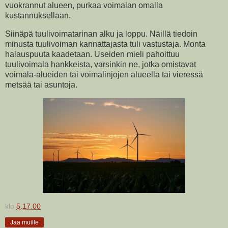
vuokrannut alueen, purkaa voimalan omalla
kustannuksellaan.
Siinäpä tuulivoimatarinan alku ja loppu. Näillä tiedoin
minusta tuulivoiman kannattajasta tuli vastustaja. Monta
halauspuuta kaadetaan. Useiden mieli pahoittuu
tuulivoimala hankkeista, varsinkin ne, jotka omistavat
voimala-alueiden tai voimalinjojen alueella tai vieressä
metsää tai asuntoja.
klo
5.17.00
Jaa muille