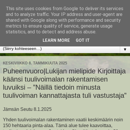
This site uses cookies from Google to deliver its services
www.jyrkikokko.fi
and to analyze traffic. Your IP address and user-agent are
shared with Google along with performance and security
metrics to ensure quality of service, generate usage
Uusi Suunta - Jokainen hetki tarjoaa tilaisuuden muuttaa
statistics, and to detect and address abuse.
suuntaa.
LEARN MORE
GOT IT
▼
KESKIVIIKKO 8. TAMMIKUUTA 2025
Puheenvuoro|Lukijan mielipide Kirjoittaja
käänsi tuulivoimalan rakentamisen
luvuiksi – ”Näillä tiedoin minusta
tuulivoiman kannattajasta tuli vastustaja”
Jämsän Seutu 8.1.2025
Yhden tuulivoimalan rakentaminen vaatii keskimäärin noin
150 hehtaaria pinta-alaa. Tämä alue tulee kaavoittaa,