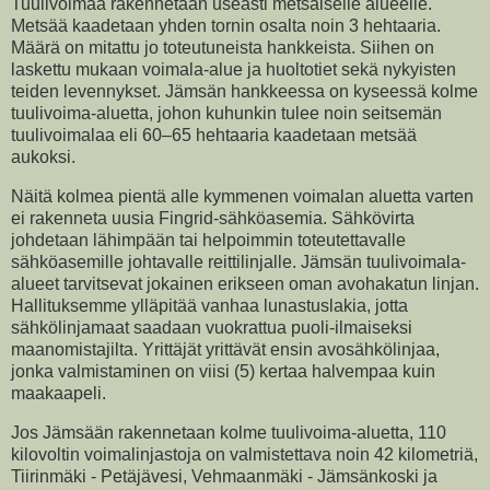
Tuulivoimaa rakennetaan useasti metsäiselle alueelle.
Metsää kaadetaan yhden tornin osalta noin 3 hehtaaria.
Määrä on mitattu jo toteutuneista hankkeista. Siihen on
laskettu mukaan voimala-alue ja huoltotiet sekä nykyisten
teiden levennykset. Jämsän hankkeessa on kyseessä kolme
tuulivoima-aluetta, johon kuhunkin tulee noin seitsemän
tuulivoimalaa eli 60–65 hehtaaria kaadetaan metsää
aukoksi.
Näitä kolmea pientä alle kymmenen voimalan aluetta varten
ei rakenneta uusia Fingrid-sähköasemia. Sähkövirta
johdetaan lähimpään tai helpoimmin toteutettavalle
sähköasemille johtavalle reittilinjalle. Jämsän tuulivoimala-
alueet tarvitsevat jokainen erikseen oman avohakatun linjan.
Hallituksemme ylläpitää vanhaa lunastuslakia, jotta
sähkölinjamaat saadaan vuokrattua puoli-ilmaiseksi
maanomistajilta. Yrittäjät yrittävät ensin avosähkölinjaa,
jonka valmistaminen on viisi (5) kertaa halvempaa kuin
maakaapeli.
Jos Jämsään rakennetaan kolme tuulivoima-aluetta, 110
kilovoltin voimalinjastoja on valmistettava noin 42 kilometriä,
Tiirinmäki - Petäjävesi, Vehmaanmäki - Jämsänkoski ja