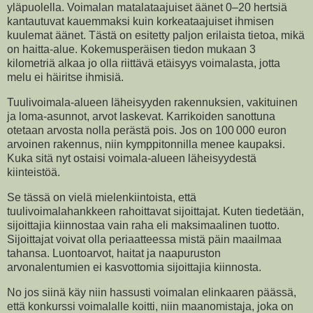
yläpuolella. Voimalan matalataajuiset äänet 0–20 hertsiä
kantautuvat kauemmaksi kuin korkeataajuiset ihmisen
kuulemat äänet. Tästä on esitetty paljon erilaista tietoa, mikä
on haitta-alue. Kokemusperäisen tiedon mukaan 3
kilometriä alkaa jo olla riittävä etäisyys voimalasta, jotta
melu ei häiritse ihmisiä.
Tuulivoimala-alueen läheisyyden rakennuksien, vakituinen
ja loma-asunnot, arvot laskevat. Karrikoiden sanottuna
otetaan arvosta nolla perästä pois. Jos on 100 000 euron
arvoinen rakennus, niin kymppitonnilla menee kaupaksi.
Kuka sitä nyt ostaisi voimala-alueen läheisyydestä
kiinteistöä.
Se tässä on vielä mielenkiintoista, että
tuulivoimalahankkeen rahoittavat sijoittajat. Kuten tiedetään,
sijoittajia kiinnostaa vain raha eli maksimaalinen tuotto.
Sijoittajat voivat olla periaatteessa mistä päin maailmaa
tahansa. Luontoarvot, haitat ja naapuruston
arvonalentumien ei kasvottomia sijoittajia kiinnosta.
No jos siinä käy niin hassusti voimalan elinkaaren päässä,
että konkurssi voimalalle koitti, niin maanomistaja, joka on