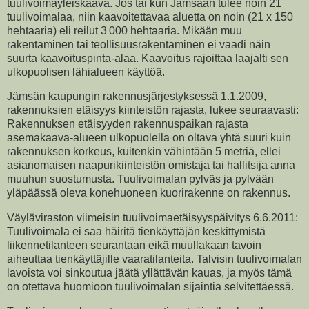
tuulivoimayleiskaava. Jos tai kun Jämsään tulee noin 21
tuulivoimalaa, niin kaavoitettavaa aluetta on noin (21 x 150
hehtaaria) eli reilut 3 000 hehtaaria. Mikään muu
rakentaminen tai teollisuusrakentaminen ei vaadi näin
suurta kaavoituspinta-alaa. Kaavoitus rajoittaa laajalti sen
ulkopuolisen lähialueen käyttöä.
Jämsän kaupungin rakennusjärjestyksessä 1.1.2009,
rakennuksien etäisyys kiinteistön rajasta, lukee seuraavasti:
Rakennuksen etäisyyden rakennuspaikan rajasta
asemakaava-alueen ulkopuolella on oltava yhtä suuri kuin
rakennuksen korkeus, kuitenkin vähintään 5 metriä, ellei
asianomaisen naapurikiinteistön omistaja tai hallitsija anna
muuhun suostumusta. Tuulivoimalan pylväs ja pylvään
yläpäässä oleva konehuoneen kuorirakenne on rakennus.
Väyläviraston viimeisin tuulivoimaetäisyyspäivitys 6.6.2011:
Tuulivoimala ei saa häiritä tienkäyttäjän keskittymistä
liikennetilanteen seurantaan eikä muullakaan tavoin
aiheuttaa tienkäyttäjille vaaratilanteita. Talvisin tuulivoimalan
lavoista voi sinkoutua jäätä yllättävän kauas, ja myös tämä
on otettava huomioon tuulivoimalan sijaintia selvitettäessä.