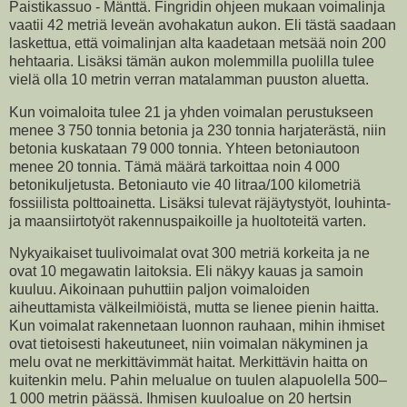
Paistikassuo - Mänttä. Fingridin ohjeen mukaan voimalinja
vaatii 42 metriä leveän avohakatun aukon. Eli tästä saadaan
laskettua, että voimalinjan alta kaadetaan metsää noin 200
hehtaaria. Lisäksi tämän aukon molemmilla puolilla tulee
vielä olla 10 metrin verran matalamman puuston aluetta.
Kun voimaloita tulee 21 ja yhden voimalan perustukseen
menee 3 750 tonnia betonia ja 230 tonnia harjaterästä, niin
betonia kuskataan 79 000 tonnia. Yhteen betoniautoon
menee 20 tonnia. Tämä määrä tarkoittaa noin 4 000
betonikuljetusta. Betoniauto vie 40 litraa/100 kilometriä
fossiilista polttoainetta. Lisäksi tulevat räjäytystyöt, louhinta-
ja maansiirtotyöt rakennuspaikoille ja huoltoteitä varten.
Nykyaikaiset tuulivoimalat ovat 300 metriä korkeita ja ne
ovat 10 megawatin laitoksia. Eli näkyy kauas ja samoin
kuuluu. Aikoinaan puhuttiin paljon voimaloiden
aiheuttamista välkeilmiöistä, mutta se lienee pienin haitta.
Kun voimalat rakennetaan luonnon rauhaan, mihin ihmiset
ovat tietoisesti hakeutuneet, niin voimalan näkyminen ja
melu ovat ne merkittävimmät haitat. Merkittävin haitta on
kuitenkin melu. Pahin melualue on tuulen alapuolella 500–
1 000 metrin päässä. Ihmisen kuuloalue on 20 hertsin