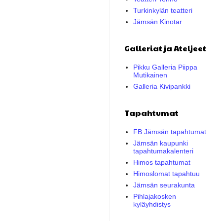
Turkinkylän teatteri
Jämsän Kinotar
Galleriat ja Ateljeet
Pikku Galleria Piippa
Mutikainen
Galleria Kivipankki
Tapahtumat
FB Jämsän tapahtumat
Jämsän kaupunki
tapahtumakalenteri
Himos tapahtumat
Himoslomat tapahtuu
Jämsän seurakunta
Pihlajakosken
kyläyhdistys