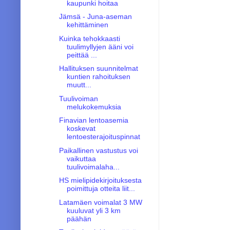
kaupunki hoitaa
Jämsä - Juna-aseman
kehittäminen
Kuinka tehokkaasti
tuulimyllyjen ääni voi
peittää ...
Hallituksen suunnitelmat
kuntien rahoituksen
muutt...
Tuulivoiman
melukokemuksia
Finavian lentoasemia
koskevat
lentoesterajoituspinnat
Paikallinen vastustus voi
vaikuttaa
tuulivoimalaha...
HS mielipidekirjoituksesta
poimittuja otteita liit...
Latamäen voimalat 3 MW
kuuluvat yli 3 km
päähän