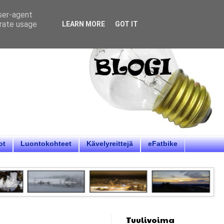
user-agent
erate usage
LEARN MORE
GOT IT
ot
Luontokohteet
Kävelyreittejä
eFatbike
Tuulivoima