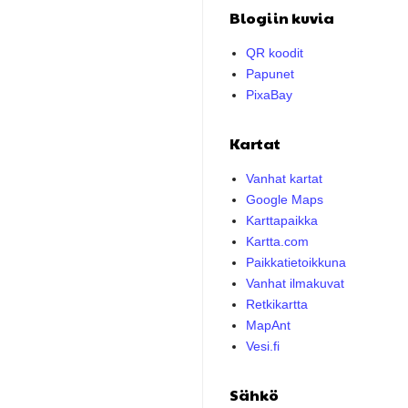
Blogiin kuvia
QR koodit
Papunet
PixaBay
Kartat
Vanhat kartat
Google Maps
Karttapaikka
Kartta.com
Paikkatietoikkuna
Vanhat ilmakuvat
Retkikartta
MapAnt
Vesi.fi
Sähkö