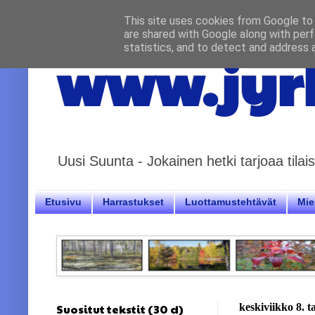
This site uses cookies from Google to d
are shared with Google along with perf
statistics, and to detect and address 
www.jyrk
Uusi Suunta - Jokainen hetki tarjoaa til
Etusivu
Harrastukset
Luottamustehtävät
Miel
Suositut tekstit (30 d)
keskiviikko 8. 