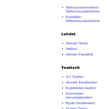
Valtiovarainministeriö -
Valtionosuuslaskelmia
Kuntaliitto -
Valtionosuuslaskelmat
Lehdet
Jämsän Seutu
Vekkari
Jämsän Facelehti
Teatterit
J+J Teatteri
Jämsän Kesäteatteri
Korpilahden teatteri
Kuhmoisten
harrastajateatteri
Nysän Kesäteatteri
Teatteri Tenho