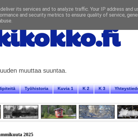
eliver its services and to analyze traffic. Your IP address and 
ormance and security metrics to ensure quality of service, gen
abuse.
ikokko.fi
aisuuden muuttaa suuntaa.
ipiteitä
Työhistoria
Kuvia 1
K 2
K 3
Yhteystied
tammikuuta 2025