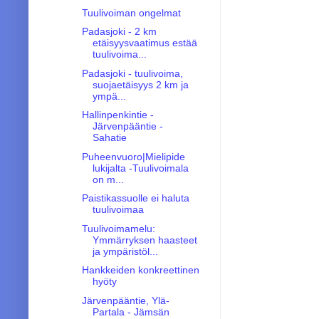
Tuulivoiman ongelmat
Padasjoki - 2 km
etäisyysvaatimus estää
tuulivoima...
Padasjoki - tuulivoima,
suojaetäisyys 2 km ja
ympä...
Hallinpenkintie -
Järvenpääntie -
Sahatie
Puheenvuoro|Mielipide
lukijalta -Tuulivoimala
on m...
Paistikassuolle ei haluta
tuulivoimaa
Tuulivoimamelu:
Ymmärryksen haasteet
ja ympäristöl...
Hankkeiden konkreettinen
hyöty
Järvenpääntie, Ylä-
Partala - Jämsän