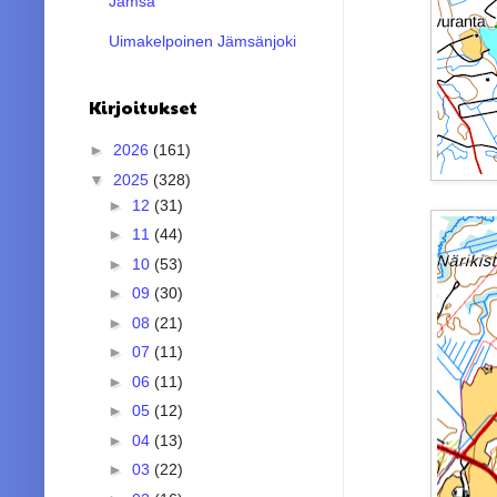
Jämsä
Uimakelpoinen Jämsänjoki
Kirjoitukset
►
2026
(161)
▼
2025
(328)
►
12
(31)
►
11
(44)
►
10
(53)
►
09
(30)
►
08
(21)
►
07
(11)
►
06
(11)
►
05
(12)
►
04
(13)
►
03
(22)