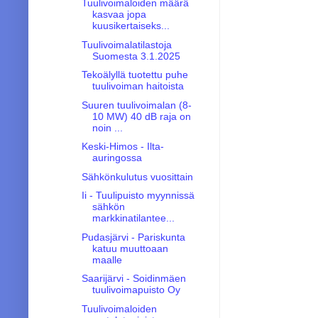
Tuulivoimaloiden määrä
kasvaa jopa
kuusikertaiseks...
Tuulivoimalatilastoja
Suomesta 3.1.2025
Tekoälyllä tuotettu puhe
tuulivoiman haitoista
Suuren tuulivoimalan (8-
10 MW) 40 dB raja on
noin ...
Keski-Himos - Ilta-
auringossa
Sähkönkulutus vuosittain
Ii - Tuulipuisto myynnissä
sähkön
markkinatilantee...
Pudasjärvi - Pariskunta
katuu muuttoaan
maalle
Saarijärvi - Soidinmäen
tuulivoimapuisto Oy
Tuulivoimaloiden