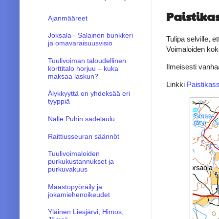
Paistika
Ajanmääreet
Joksala - Salainen bunkkeri
Tulipa selville, 
ja omavaraisuusvisio
Voimaloiden kok
Tuulivoiman taloudellinen
Ilmeisesti vanha
korttitalo horjuu – kuka
maksaa laskun?
Linkki
Paistikas
Älykkyyttä on yhdeksää eri
tyyppiä
Nalle Puhin sadelaulu
Raittiusseuran säännöt
Tuulivoimaloiden
purkukustannukset ja
purkuvakuus
Maastopyöräily ja
jokamiehenoikeudet
Yläinen Liesjärvi, Himos,