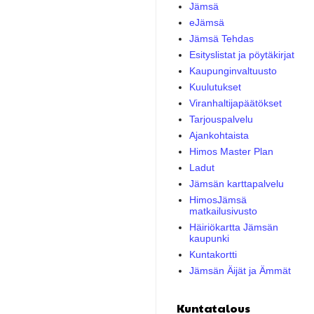
Jämsä
eJämsä
Jämsä Tehdas
Esityslistat ja pöytäkirjat
Kaupunginvaltuusto
Kuulutukset
Viranhaltijapäätökset
Tarjouspalvelu
Ajankohtaista
Himos Master Plan
Ladut
Jämsän karttapalvelu
HimosJämsä
matkailusivusto
Häiriökartta Jämsän
kaupunki
Kuntakortti
Jämsän Äijät ja Ämmät
Kuntatalous