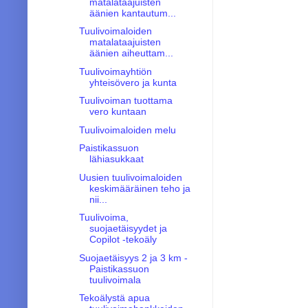
matalataajuisten
äänien kantautum...
Tuulivoimaloiden
matalataajuisten
äänien aiheuttam...
Tuulivoimayhtiön
yhteisövero ja kunta
Tuulivoiman tuottama
vero kuntaan
Tuulivoimaloiden melu
Paistikassuon
lähiasukkaat
Uusien tuulivoimaloiden
keskimääräinen teho ja
nii...
Tuulivoima,
suojaetäisyydet ja
Copilot -tekoäly
Suojaetäisyys 2 ja 3 km -
Paistikassuon
tuulivoimala
Tekoälystä apua