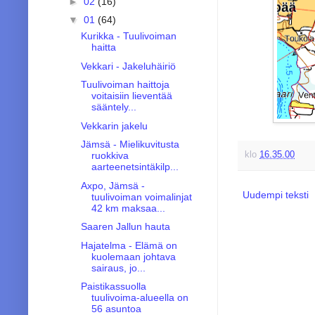
►
02
(16)
▼
01
(64)
Kurikka - Tuulivoiman
haitta
Vekkari - Jakeluhäiriö
Tuulivoiman haittoja
voitaisiin lieventää
sääntely...
Vekkarin jakelu
Jämsä - Mielikuvitusta
ruokkiva
klo
16.35.00
aarteenetsintäkilp...
Axpo, Jämsä -
Uudempi teksti
tuulivoiman voimalinjat
42 km maksaa...
Saaren Jallun hauta
Hajatelma - Elämä on
kuolemaan johtava
sairaus, jo...
Paistikassuolla
tuulivoima-alueella on
56 asuntoa