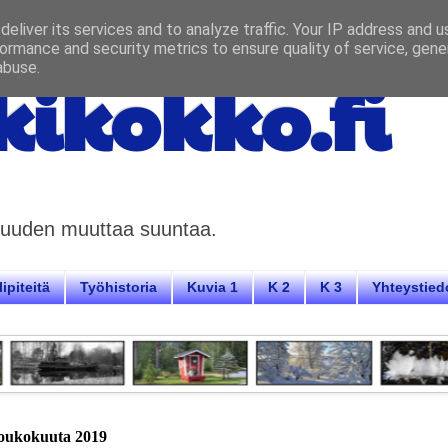
eliver its services and to analyze traffic. Your IP address and 
ormance and security metrics to ensure quality of service, gen
abuse.
ikokko.fi
aisuuden muuttaa suuntaa.
ipiteitä
Työhistoria
Kuvia 1
K 2
K 3
Yhteystied
toukokuuta 2019