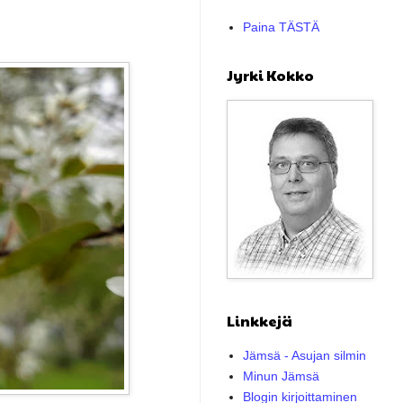
Paina TÄSTÄ
Jyrki Kokko
Linkkejä
Jämsä - Asujan silmin
Minun Jämsä
Blogin kirjoittaminen