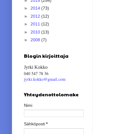
►
2015
(254)
►
2014
(73)
►
2012
(12)
►
2011
(12)
►
2010
(13)
►
2008
(7)
Blogin kirjoittaja
Jyrki Kokko
040 547 78 36
jyrki.kokko@gmail.com
Yhteydenottolomake
Nimi
Sähköposti
*