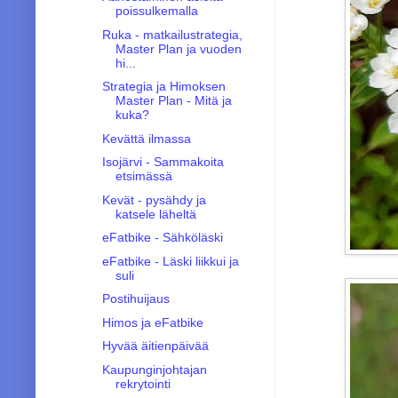
poissulkemalla
Ruka - matkailustrategia,
Master Plan ja vuoden
hi...
Strategia ja Himoksen
Master Plan - Mitä ja
kuka?
Kevättä ilmassa
Isojärvi - Sammakoita
etsimässä
Kevät - pysähdy ja
katsele läheltä
eFatbike - Sähköläski
eFatbike - Läski liikkui ja
suli
Postihuijaus
Himos ja eFatbike
Hyvää äitienpäivää
Kaupunginjohtajan
rekrytointi