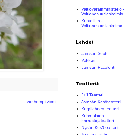
Valtiovarainministeriö -
Valtionosuuslaskelmia
Kuntaliitto -
Valtionosuuslaskelmat
Lehdet
Jämsän Seutu
Vekkari
Jämsän Facelehti
Teatterit
J+J Teatteri
Vanhempi viesti
Jämsän Kesäteatteri
Korpilahden teatteri
Kuhmoisten
harrastajateatteri
Nysän Kesäteatteri
Teatteri Tenho