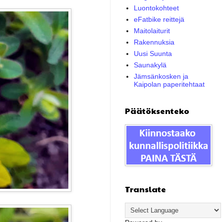
Luontokohteet
eFatbike reittejä
Maitolaiturit
Rakennuksia
Uusi Suunta
Saunakylä
Jämsänkosken ja
Kaipolan paperitehtaat
Päätöksenteko
Translate