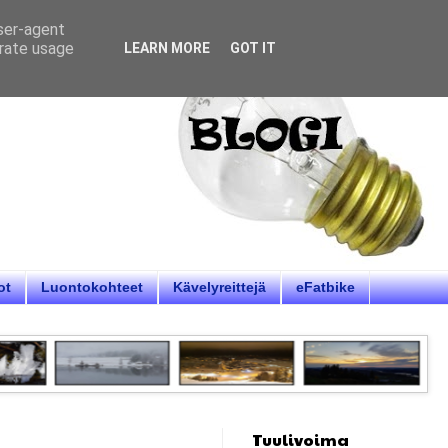
user-agent
erate usage
LEARN MORE
GOT IT
ot
Luontokohteet
Kävelyreittejä
eFatbike
Tuulivoima