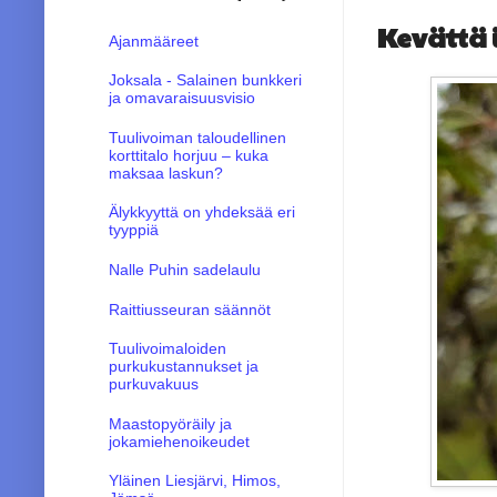
Kevättä 
Ajanmääreet
Joksala - Salainen bunkkeri
ja omavaraisuusvisio
Tuulivoiman taloudellinen
korttitalo horjuu – kuka
maksaa laskun?
Älykkyyttä on yhdeksää eri
tyyppiä
Nalle Puhin sadelaulu
Raittiusseuran säännöt
Tuulivoimaloiden
purkukustannukset ja
purkuvakuus
Maastopyöräily ja
jokamiehenoikeudet
Yläinen Liesjärvi, Himos,