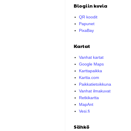
Blogiin kuvia
QR koodit
Papunet
PixaBay
Kartat
Vanhat kartat
Google Maps
Karttapaikka
Kartta.com
Paikkatietoikkuna
Vanhat ilmakuvat
Retkikartta
MapAnt
Vesi.fi
Sähkö