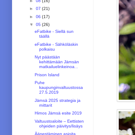
►
08
(16)
►
07
(21)
►
06
(17)
▼
05
(26)
eFatbike - Siellä sun
täällä
eFatbike - Sähköläskin
polkaisu
Nyt päästään
kehittämään Jämsän
matkailuelinkeinoa...
Prison Island
Puhe
kaupunginvaltuustossa
27.5.2019
Jämsä 2025 strategia ja
mittarit
Himos Jämsä esite 2019
Valtuustoaloite – Eettisten
ohjeiden päivitys/lisäys
Äänestäminen asioita