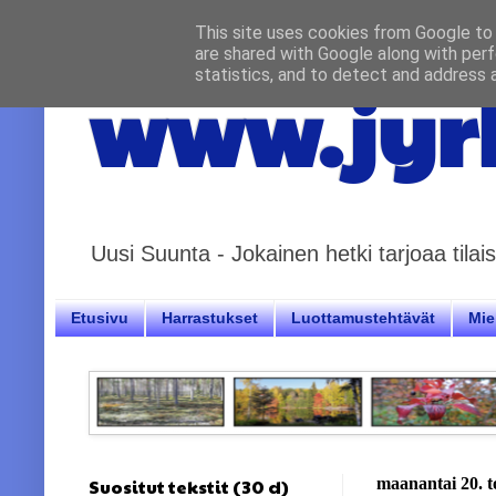
This site uses cookies from Google to d
are shared with Google along with perf
statistics, and to detect and address 
www.jyrk
Uusi Suunta - Jokainen hetki tarjoaa til
Etusivu
Harrastukset
Luottamustehtävät
Miel
Suositut tekstit (30 d)
maanantai 20. 