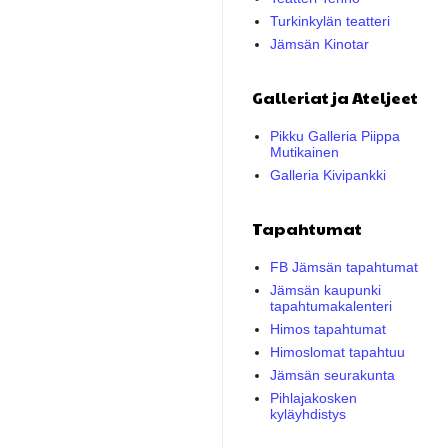
Turkinkylän teatteri
Jämsän Kinotar
Galleriat ja Ateljeet
Pikku Galleria Piippa
Mutikainen
Galleria Kivipankki
Tapahtumat
FB Jämsän tapahtumat
Jämsän kaupunki
tapahtumakalenteri
Himos tapahtumat
Himoslomat tapahtuu
Jämsän seurakunta
Pihlajakosken
kyläyhdistys