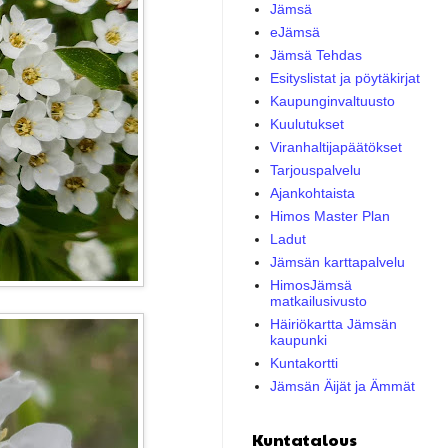
Jämsä
eJämsä
Jämsä Tehdas
Esityslistat ja pöytäkirjat
Kaupunginvaltuusto
Kuulutukset
Viranhaltijapäätökset
Tarjouspalvelu
Ajankohtaista
Himos Master Plan
Ladut
Jämsän karttapalvelu
HimosJämsä
matkailusivusto
Häiriökartta Jämsän
kaupunki
Kuntakortti
Jämsän Äijät ja Ämmät
Kuntatalous