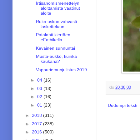
Irtisanomismenettelyn
aloittamista vaatinut
aloite
Ruka uskoo vahvasti
lasketteluun
Patalahti kiertäen
eFatbikella
Keväinen sunnuntai
Musta-aukko, kuinka
kaukana?
Vappuriemunjulistus 2019
►
04
(16)
klo
20.38.00
►
03
(13)
►
02
(16)
►
01
(23)
Uudempi teksti
►
2018
(311)
►
2017
(238)
►
2016
(500)