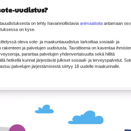
sote-uudistus?
auudistuksesta on tehty havainnollistavia
animaatioita
antamaan osvi
istuksessa on kyse.
telyssä oleva sote- ja maakuntauudistus tarkoittaa sosiaali- ja
 rakenteen ja palvelujen uudistusta. Tavoitteena on kaventaa ihmiste
erveyseroja, parantaa palvelujen yhdenvertaisuutta sekä hillitä
lä hetkellä kunnat järjestävät julkiset sosiaali- ja terveyspalvelut. Sot
stuu palvelujen järjestämisestä siirtyy 18 uudelle maakunnalle.