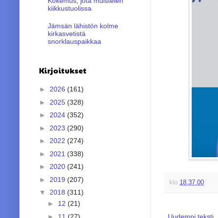
Kokemus, jota muistelen
kiikkustuolissa
Jämsän lähistön kolme
kirkasvetistä
snorklauspaikkaa
Kirjoitukset
►
2026
(161)
►
2025
(328)
►
2024
(352)
►
2023
(290)
►
2022
(274)
►
2021
(338)
►
2020
(241)
►
2019
(207)
klo
18.37.00
▼
2018
(311)
►
12
(21)
►
11
(27)
Uudempi teksti