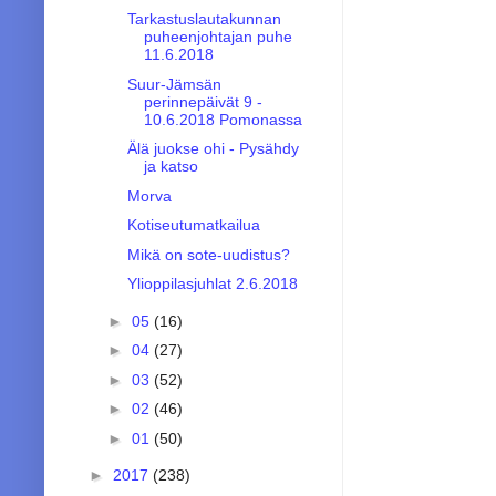
Tarkastuslautakunnan
puheenjohtajan puhe
11.6.2018
Suur-Jämsän
perinnepäivät 9 -
10.6.2018 Pomonassa
Älä juokse ohi - Pysähdy
ja katso
Morva
Kotiseutumatkailua
Mikä on sote-uudistus?
Ylioppilasjuhlat 2.6.2018
►
05
(16)
►
04
(27)
►
03
(52)
►
02
(46)
►
01
(50)
►
2017
(238)