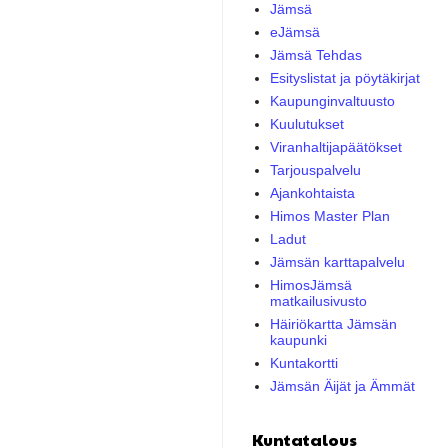
Jämsä
eJämsä
Jämsä Tehdas
Esityslistat ja pöytäkirjat
Kaupunginvaltuusto
Kuulutukset
Viranhaltijapäätökset
Tarjouspalvelu
Ajankohtaista
Himos Master Plan
Ladut
Jämsän karttapalvelu
HimosJämsä
matkailusivusto
Häiriökartta Jämsän
kaupunki
Kuntakortti
Jämsän Äijät ja Ämmät
Kuntatalous