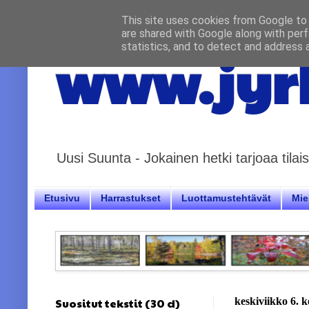
This site uses cookies from Google to d
are shared with Google along with perf
statistics, and to detect and address 
www.jyrk
Uusi Suunta - Jokainen hetki tarjoaa til
Etusivu
Harrastukset
Luottamustehtävät
Miel
Suositut tekstit (30 d)
keskiviikko 6. 