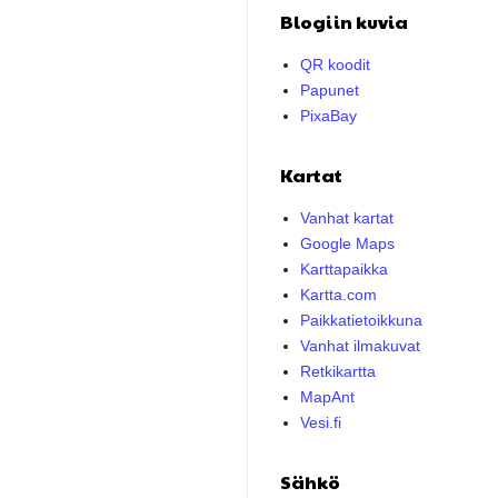
Blogiin kuvia
QR koodit
Papunet
PixaBay
Kartat
Vanhat kartat
Google Maps
Karttapaikka
Kartta.com
Paikkatietoikkuna
Vanhat ilmakuvat
Retkikartta
MapAnt
Vesi.fi
Sähkö