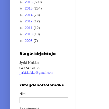
►
2016
(500)
►
2015
(254)
►
2014
(73)
►
2012
(12)
►
2011
(12)
►
2010
(13)
►
2008
(7)
Blogin kirjoittaja
Jyrki Kokko
040 547 78 36
jyrki.kokko@gmail.com
Yhteydenottolomake
Nimi
Sähköposti
*