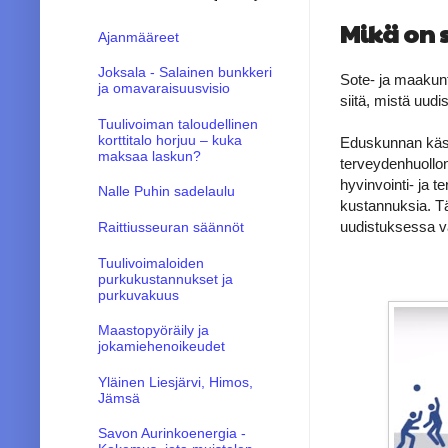
Mikä on 
Ajanmääreet
Joksala - Salainen bunkkeri
Sote- ja maakunt
ja omavaraisuusvisio
siitä, mistä uud
Tuulivoiman taloudellinen
korttitalo horjuu – kuka
Eduskunnan käsit
maksaa laskun?
terveydenhuollon
hyvinvointi- ja t
Nalle Puhin sadelaulu
kustannuksia. Täl
uudistuksessa va
Raittiusseuran säännöt
Tuulivoimaloiden
purkukustannukset ja
purkuvakuus
Maastopyöräily ja
jokamiehenoikeudet
Yläinen Liesjärvi, Himos,
Jämsä
Savon Aurinkoenergia -