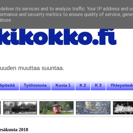
eliver its services and to analyze traffic. Your IP address and 
ormance and security metrics to ensure quality of service, gen
abuse.
ikokko.fi
aisuuden muuttaa suuntaa.
ipiteitä
Työhistoria
Kuvia 1
K 2
K 3
Yhteystied
kesäkuuta 2018