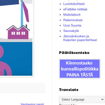
Luontokohteet
eFatbike reittejä
Maitolaiturit
Rakennuksia
Uusi Suunta
Saunakylä
Jämsänkosken ja
Kaipolan paperitehtaat
Päätöksenteko
Translate
Vanhempi viesti