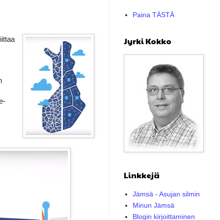
Paina TÄSTÄ
ittaa
Jyrki Kokko
n
e-
Linkkejä
Jämsä - Asujan silmin
Minun Jämsä
Blogin kirjoittaminen