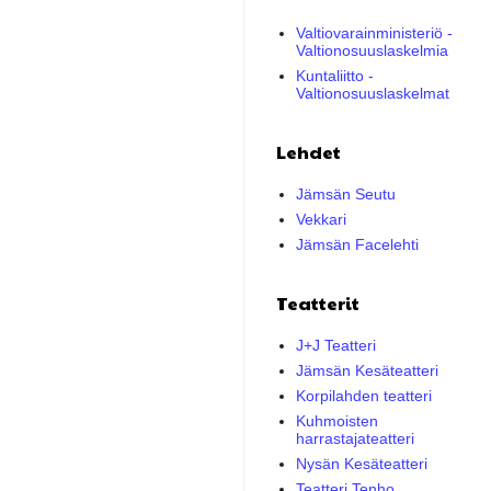
Valtiovarainministeriö -
Valtionosuuslaskelmia
Kuntaliitto -
Valtionosuuslaskelmat
Lehdet
Jämsän Seutu
Vekkari
Jämsän Facelehti
Teatterit
J+J Teatteri
Jämsän Kesäteatteri
Korpilahden teatteri
Kuhmoisten
harrastajateatteri
Nysän Kesäteatteri
Teatteri Tenho