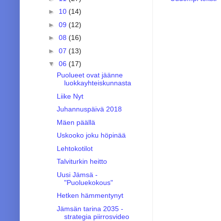
►
10
(14)
►
09
(12)
►
08
(16)
►
07
(13)
▼
06
(17)
Puolueet ovat jäänne
luokkayhteiskunnasta
Liike Nyt
Juhannuspäivä 2018
Mäen päällä
Uskooko joku höpinää
Lehtokotilot
Talviturkin heitto
Uusi Jämsä -
"Puoluekokous"
Hetken hämmentynyt
Jämsän tarina 2035 -
strategia piirrosvideo