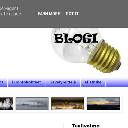
user-agent
erate usage
LEARN MORE
GOT IT
ot
Luontokohteet
Kävelyreittejä
eFatbike
Tuulivoima