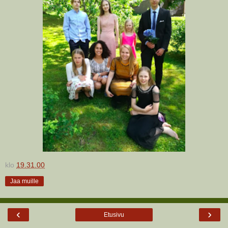
klo
19.31.00
Jaa muille
‹
›
Etusivu