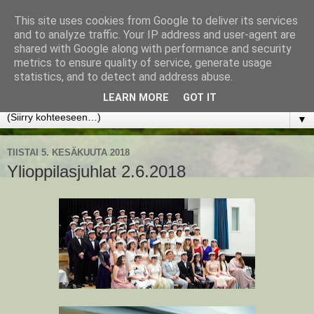
This site uses cookies from Google to deliver its services
www.jyrkikokko.fi
and to analyze traffic. Your IP address and user-agent are
shared with Google along with performance and security
metrics to ensure quality of service, generate usage
Uusi Suunta - Jokainen hetki tarjoaa tilaisuuden muuttaa
statistics, and to detect and address abuse.
suuntaa.
LEARN MORE
GOT IT
▼
TIISTAI 5. KESÄKUUTA 2018
Ylioppilasjuhlat 2.6.2018