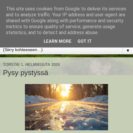
This site uses cookies from Google to deliver its services
www.jyrkikokko.fi
and to analyze traffic. Your IP address and user-agent are
shared with Google along with performance and security
metrics to ensure quality of service, generate usage
Uusi Suunta - Jokainen hetki tarjoaa tilaisuuden muuttaa
statistics, and to detect and address abuse.
suuntaa.
LEARN MORE
GOT IT
▼
TORSTAI 1. HELMIKUUTA 2024
Pysy pystyssä