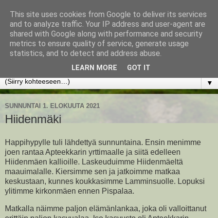
This site uses cookies from Google to deliver its services
www.jyrkikokko.fi
and to analyze traffic. Your IP address and user-agent are
shared with Google along with performance and security
metrics to ensure quality of service, generate usage
Uusi Suunta - Jokainen hetki tarjoaa tilaisuuden muuttaa
statistics, and to detect and address abuse.
suuntaa.
LEARN MORE
GOT IT
▼
SUNNUNTAI 1. ELOKUUTA 2021
Hiidenmäki
Happihypylle tuli lähdettyä sunnuntaina. Ensin menimme
joen rantaa Apteekkarin yrttimaalle ja siitä edelleen
Hiidenmäen kallioille. Laskeuduimme Hiidenmäeltä
maauimalalle. Kiersimme sen ja jatkoimme matkaa
keskustaan, kunnes koukkasimme Lamminsuolle. Lopuksi
ylitimme kirkonmäen ennen Pispalaa.
Matkalla näimme paljon elämänlankaa, joka oli valloittanut