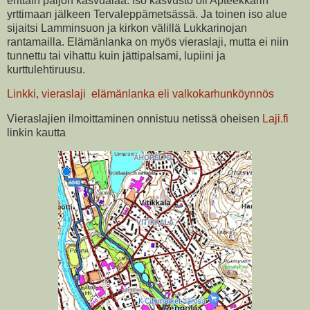
erittäin paljon kasvualaa. Iso kasvusto oli Apteekkarin
yrttimaan jälkeen Tervaleppämetsässä. Ja toinen iso alue
sijaitsi Lamminsuon ja kirkon välillä Lukkarinojan
rantamailla. Elämänlanka on myös vieraslaji, mutta ei niin
tunnettu tai vihattu kuin jättipalsami, lupiini ja
kurttulehtiruusu.
Linkki, vieraslaji elämänlanka eli valkokarhunköynnös
Vieraslajien ilmoittaminen onnistuu netissä oheisen
Laji.fi
linkin kautta