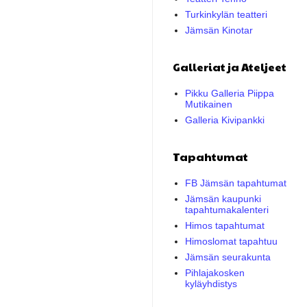
Turkinkylän teatteri
Jämsän Kinotar
Galleriat ja Ateljeet
Pikku Galleria Piippa
Mutikainen
Galleria Kivipankki
Tapahtumat
FB Jämsän tapahtumat
Jämsän kaupunki
tapahtumakalenteri
Himos tapahtumat
Himoslomat tapahtuu
Jämsän seurakunta
Pihlajakosken
kyläyhdistys