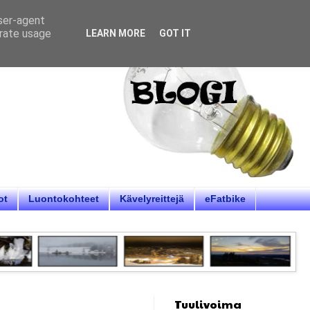
user-agent
erate usage
LEARN MORE
GOT IT
ot
Luontokohteet
Kävelyreittejä
eFatbike
Tuulivoima