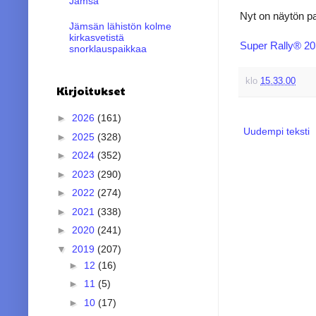
Jämsä
Nyt on näytön p
Jämsän lähistön kolme
kirkasvetistä
Super Rally® 20
snorklauspaikkaa
klo
15.33.00
Kirjoitukset
►
2026
(161)
Uudempi teksti
►
2025
(328)
►
2024
(352)
►
2023
(290)
►
2022
(274)
►
2021
(338)
►
2020
(241)
▼
2019
(207)
►
12
(16)
►
11
(5)
►
10
(17)