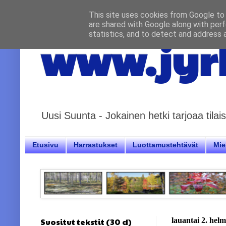
This site uses cookies from Google to d
are shared with Google along with perf
statistics, and to detect and address 
www.jyrk
Uusi Suunta - Jokainen hetki tarjoaa til
Etusivu
Harrastukset
Luottamustehtävät
Miel
Suositut tekstit (30 d)
lauantai 2. hel