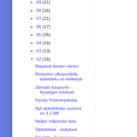
►
09
(21)
►
08
(16)
►
07
(21)
►
06
(17)
►
05
(26)
►
04
(16)
►
03
(13)
▼
02
(16)
Iltapäivä itseäni varten
Rinteiden ulkopuolella
laskettelu on kiellettyä
Jämsän kaupunki -
Kyselyjen tulokset
Hyvää Ystävänpäivää
Nyt säästölistan summa
on 3,1 M€
Neljän miljoonan lista
Säästölista - esitykset