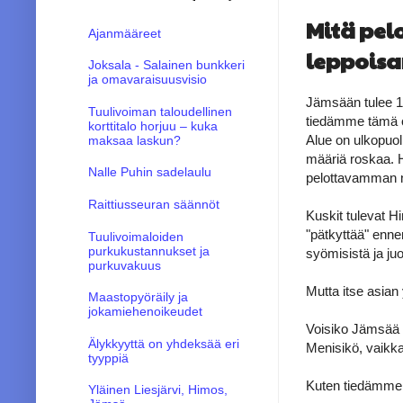
Mitä pel
Ajanmääreet
leppois
Joksala - Salainen bunkkeri
ja omavaraisuusvisio
Jämsään tulee 1
Tuulivoiman taloudellinen
tiedämme tämä on
korttitalo horjuu – kuka
Alue on ulkopuolis
maksaa laskun?
määriä roskaa. H
Nalle Puhin sadelaulu
pelottavamman n
Raittiusseuran säännöt
Kuskit tulevat H
"pätkyttää" enne
Tuulivoimaloiden
purkukustannukset ja
syömisistä ja ju
purkuvakuus
Mutta itse asian
Maastopyöräily ja
jokamiehenoikeudet
Voisiko Jämsää 
Älykkyyttä on yhdeksää eri
Menisikö, vaikk
tyyppiä
Kuten tiedämme, 
Yläinen Liesjärvi, Himos,