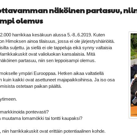
ottavamman näköinen partasuu, niin
ampi olemus
2.000 harrikkaa kesäkuun alussa 5.-8..6.2019. Kuten
 Himoksen ainoa tilaisuus, jossa ei ole järjestyshäiriöitä.
ilta suljettu. ja siellä ei ole tappeluja eikä synny valtaisia
arrikkakuskit ovat valioluokan kansalaisia. Mitä
äköinen partasuu, niin sen leppoisampi olemus.
imokselle ympäri Eurooppaa. Hetken aikaa valtatiellä
n kuin kaikki ovat asettuneet majapaikkoihinsa. Ja iso osa
omisista ostetaan paikan päältä.
 ytimeen.
markkinoida pontevasti?
a muutama lomamökki tai tontti kaupaksi?
niin harrikkakuskit ovat erittäin potentiaalinen kohde.