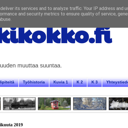
eliver its services and to analyze traffic. Your IP address and 
ormance and security metrics to ensure quality of service, gen
abuse.
ikokko.fi
aisuuden muuttaa suuntaa.
ipiteitä
Työhistoria
Kuvia 1
K 2
K 3
Yhteystied
mikuuta 2019