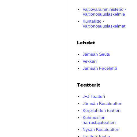
Valtiovarainministeriö -
Valtionosuuslaskelmia
Kuntaliitto -
Valtionosuuslaskelmat
Lehdet
Jämsän Seutu
Vekkari
Jämsän Facelehti
Teatterit
J+J Teatteri
Jämsän Kesäteatteri
Korpilahden teatteri
Kuhmoisten
harrastajateatteri
Nysän Kesäteatteri
Teatteri Tenho