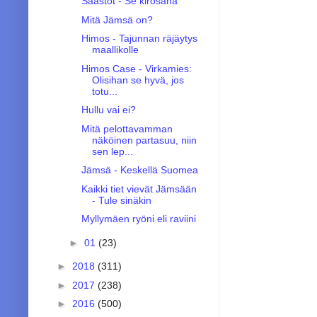
Säästöt - Se kirosana
Mitä Jämsä on?
Himos - Tajunnan räjäytys
maallikolle
Himos Case - Virkamies:
Olisihan se hyvä, jos
totu...
Hullu vai ei?
Mitä pelottavamman
näköinen partasuu, niin
sen lep...
Jämsä - Keskellä Suomea
Kaikki tiet vievät Jämsään
- Tule sinäkin
Myllymäen ryöni eli raviini
►
01
(23)
►
2018
(311)
►
2017
(238)
►
2016
(500)