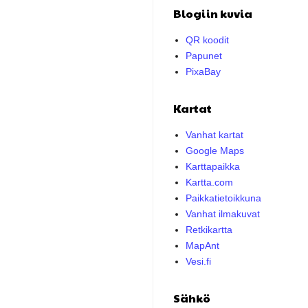
Blogiin kuvia
QR koodit
Papunet
PixaBay
Kartat
Vanhat kartat
Google Maps
Karttapaikka
Kartta.com
Paikkatietoikkuna
Vanhat ilmakuvat
Retkikartta
MapAnt
Vesi.fi
Sähkö