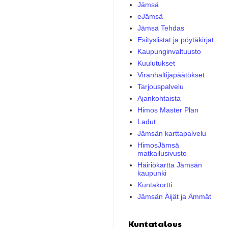
Jämsä
eJämsä
Jämsä Tehdas
Esityslistat ja pöytäkirjat
Kaupunginvaltuusto
Kuulutukset
Viranhaltijapäätökset
Tarjouspalvelu
Ajankohtaista
Himos Master Plan
Ladut
Jämsän karttapalvelu
HimosJämsä
matkailusivusto
Häiriökartta Jämsän
kaupunki
Kuntakortti
Jämsän Äijät ja Ämmät
Kuntatalous