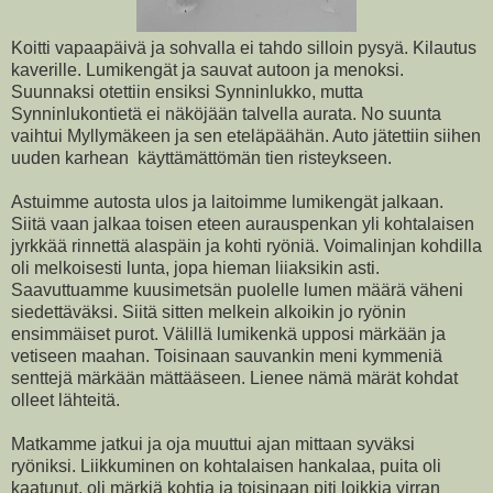
Koitti vapaapäivä ja sohvalla ei tahdo silloin pysyä. Kilautus
kaverille. Lumikengät ja sauvat autoon ja menoksi.
Suunnaksi otettiin ensiksi Synninlukko, mutta
Synninlukontietä ei näköjään talvella aurata. No suunta
vaihtui Myllymäkeen ja sen eteläpäähän. Auto jätettiin siihen
uuden karhean käyttämättömän tien risteykseen.
Astuimme autosta ulos ja laitoimme lumikengät jalkaan.
Siitä vaan jalkaa toisen eteen aurauspenkan yli kohtalaisen
jyrkkää rinnettä alaspäin ja kohti ryöniä. Voimalinjan kohdilla
oli melkoisesti lunta, jopa hieman liiaksikin asti.
Saavuttuamme kuusimetsän puolelle lumen määrä väheni
siedettäväksi. Siitä sitten melkein alkoikin jo ryönin
ensimmäiset purot. Välillä lumikenkä upposi märkään ja
vetiseen maahan. Toisinaan sauvankin meni kymmeniä
senttejä märkään mättääseen. Lienee nämä märät kohdat
olleet lähteitä.
Matkamme jatkui ja oja muuttui ajan mittaan syväksi
ryöniksi. Liikkuminen on kohtalaisen hankalaa, puita oli
kaatunut, oli märkiä kohtia ja toisinaan piti loikkia virran