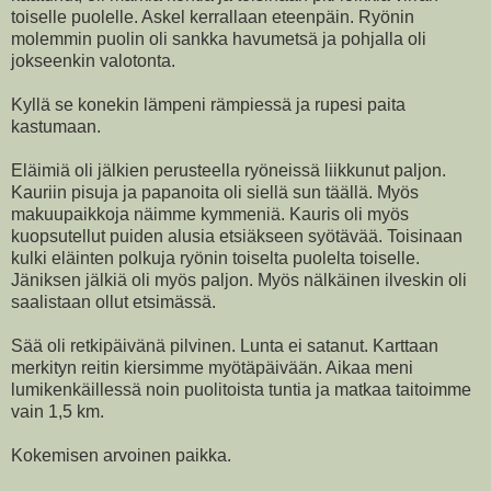
toiselle puolelle. Askel kerrallaan eteenpäin. Ryönin
molemmin puolin oli sankka havumetsä ja pohjalla oli
jokseenkin valotonta.
Kyllä se konekin lämpeni rämpiessä ja rupesi paita
kastumaan.
Eläimiä oli jälkien perusteella ryöneissä liikkunut paljon.
Kauriin pisuja ja papanoita oli siellä sun täällä. Myös
makuupaikkoja näimme kymmeniä. Kauris oli myös
kuopsutellut puiden alusia etsiäkseen syötävää. Toisinaan
kulki eläinten polkuja ryönin toiselta puolelta toiselle.
Jäniksen jälkiä oli myös paljon. Myös nälkäinen ilveskin oli
saalistaan ollut etsimässä.
Sää oli retkipäivänä pilvinen. Lunta ei satanut. Karttaan
merkityn reitin kiersimme myötäpäivään. Aikaa meni
lumikenkäillessä noin puolitoista tuntia ja matkaa taitoimme
vain 1,5 km.
Kokemisen arvoinen paikka.