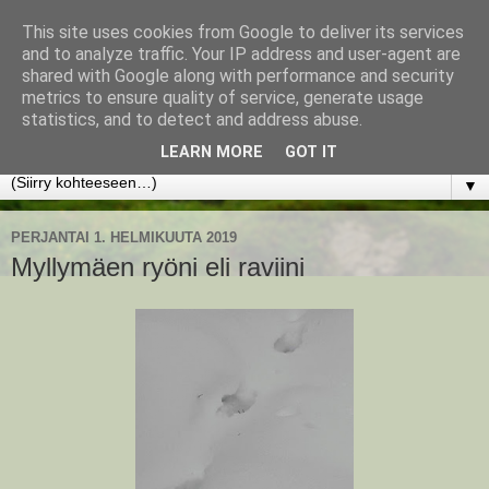
This site uses cookies from Google to deliver its services
www.jyrkikokko.fi
and to analyze traffic. Your IP address and user-agent are
shared with Google along with performance and security
metrics to ensure quality of service, generate usage
Uusi Suunta - Jokainen hetki tarjoaa tilaisuuden muuttaa
statistics, and to detect and address abuse.
suuntaa.
LEARN MORE
GOT IT
▼
PERJANTAI 1. HELMIKUUTA 2019
Myllymäen ryöni eli raviini