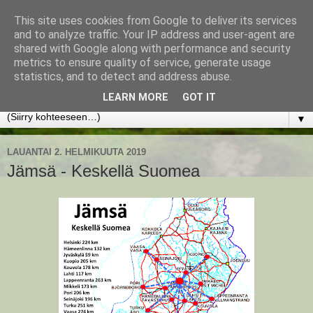
This site uses cookies from Google to deliver its services
www.jyrkikokko.fi
and to analyze traffic. Your IP address and user-agent are
shared with Google along with performance and security
metrics to ensure quality of service, generate usage
Uusi Suunta - Jokainen hetki tarjoaa tilaisuuden muuttaa
statistics, and to detect and address abuse.
suuntaa.
LEARN MORE
GOT IT
▼
LAUANTAI 2. HELMIKUUTA 2019
Jämsä - Keskellä Suomea