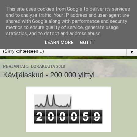
This site uses cookies from Google to deliver its services
www.jyrkikokko.fi
and to analyze traffic. Your IP address and user-agent are
shared with Google along with performance and security
metrics to ensure quality of service, generate usage
Uusi Suunta - Jokainen hetki tarjoaa tilaisuuden muuttaa
statistics, and to detect and address abuse.
suuntaa.
LEARN MORE
GOT IT
▼
PERJANTAI 5. LOKAKUUTA 2018
Kävijälaskuri - 200 000 ylittyi