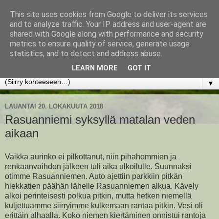
This site uses cookies from Google to deliver its services
www.jyrkikokko.fi
and to analyze traffic. Your IP address and user-agent are
shared with Google along with performance and security
metrics to ensure quality of service, generate usage
Uusi Suunta - Jokainen hetki tarjoaa tilaisuuden muuttaa
statistics, and to detect and address abuse.
suuntaa.
LEARN MORE
GOT IT
▼
LAUANTAI 20. LOKAKUUTA 2018
Rasuanniemi syksyllä matalan veden
aikaan
Vaikka aurinko ei pilkottanut, niin pihahommien ja
renkaanvaihdon jälkeen tuli aika ulkoilulle. Suunnaksi
otimme Rasuanniemen. Auto ajettiin parkkiin pitkän
hiekkatien päähän lähelle Rasuanniemen alkua. Kävely
alkoi perinteisesti polkua pitkin, mutta hetken niemellä
kuljettuamme siirryimme kulkemaan rantaa pitkin. Vesi oli
erittäin alhaalla. Koko niemen kiertäminen onnistui rantoja