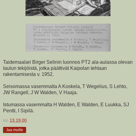
Taidemaalari Birger Selinin luonnos PT2 ala-aulassa olevan
taulun tekijöistä, jotka päättivät Kaipolan tehtaan
rakentamisesta v. 1952.
Seisomassa vasemmalta A Koskela, T Wegelius, S Lehto,
JW Rangell, J W Walden, V Haaja.
Istumassa vasemmalta H Walden, E Walden, E Luukka, SJ
Pentti, I Sipilä.
klo
13.19.00
Jaa muille