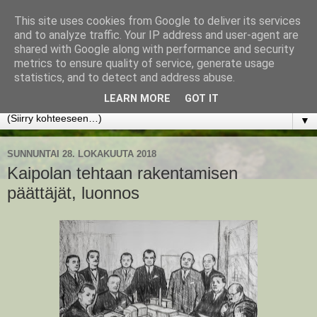
This site uses cookies from Google to deliver its services
www.jyrkikokko.fi
and to analyze traffic. Your IP address and user-agent are
shared with Google along with performance and security
metrics to ensure quality of service, generate usage
Uusi Suunta - Jokainen hetki tarjoaa tilaisuuden muuttaa
statistics, and to detect and address abuse.
suuntaa.
LEARN MORE
GOT IT
▼
SUNNUNTAI 28. LOKAKUUTA 2018
Kaipolan tehtaan rakentamisen
päättäjät, luonnos