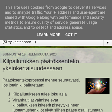
This site uses cookies from Google to deliver its services
www.jyrkikokko.fi
and to analyze traffic. Your IP address and user-agent are
shared with Google along with performance and security
metrics to ensure quality of service, generate usage
Uusi Suunta - Jokainen hetki tarjoaa tilaisuuden muuttaa
statistics, and to detect and address abuse.
suuntaa.
LEARN MORE
GOT IT
▼
SUNNUNTAI 19. HELMIKUUTA 2023
Kilpailutuksen päätöksenteko
yksinkertaisuudessaan
Päätöksentekoprosessi menee seuraavasti,
jos jotain kilpailutetaan:
Kilpailutukseen tulee joku asia
Viranhaltijat valmistelevat
kilpailutuksen kriteerit pisteytyksineen,
luottamushenkilöt eivät siihen pääse osallistumaan