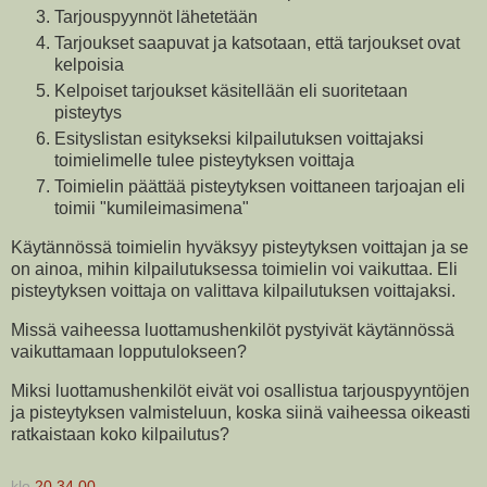
Tarjouspyynnöt lähetetään
Tarjoukset saapuvat ja katsotaan, että tarjoukset ovat
kelpoisia
Kelpoiset tarjoukset käsitellään eli suoritetaan
pisteytys
Esityslistan esitykseksi kilpailutuksen voittajaksi
toimielimelle tulee pisteytyksen voittaja
Toimielin päättää pisteytyksen voittaneen tarjoajan eli
toimii "kumileimasimena"
Käytännössä toimielin hyväksyy pisteytyksen voittajan ja se
on ainoa, mihin kilpailutuksessa toimielin voi vaikuttaa. Eli
pisteytyksen voittaja on valittava kilpailutuksen voittajaksi.
Missä vaiheessa luottamushenkilöt pystyivät käytännössä
vaikuttamaan lopputulokseen?
Miksi luottamushenkilöt eivät voi osallistua tarjouspyyntöjen
ja pisteytyksen valmisteluun, koska siinä vaiheessa oikeasti
ratkaistaan koko kilpailutus?
klo
20.34.00