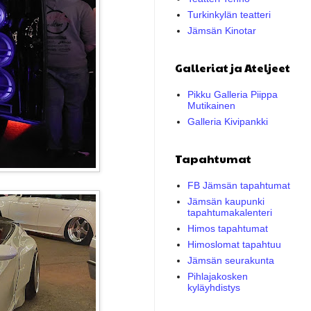
Turkinkylän teatteri
Jämsän Kinotar
Galleriat ja Ateljeet
Pikku Galleria Piippa
Mutikainen
Galleria Kivipankki
Tapahtumat
FB Jämsän tapahtumat
Jämsän kaupunki
tapahtumakalenteri
Himos tapahtumat
Himoslomat tapahtuu
Jämsän seurakunta
Pihlajakosken
kyläyhdistys