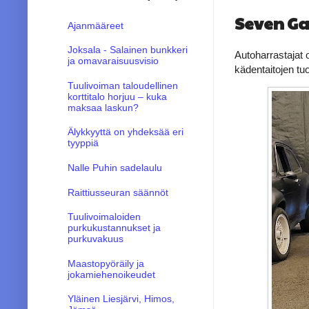
Seven Ga
Ajanmääreet
Joksala - Salainen bunkkeri
Autoharrastajat 
ja omavaraisuusvisio
kädentaitojen tuot
Tuulivoiman taloudellinen
korttitalo horjuu – kuka
maksaa laskun?
Älykkyyttä on yhdeksää eri
tyyppiä
Nalle Puhin sadelaulu
Raittiusseuran säännöt
Tuulivoimaloiden
purkukustannukset ja
purkuvakuus
Maastopyöräily ja
jokamiehenoikeudet
Yläinen Liesjärvi, Himos,