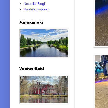
Notskilla Blogi
Rautalankapori.fi
Jämsänjoki
Vanha Klubi