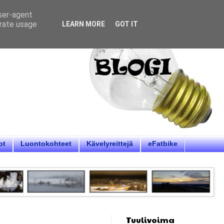
user-agent
erate usage
LEARN MORE
GOT IT
ot
Luontokohteet
Kävelyreittejä
eFatbike
Tuulivoima