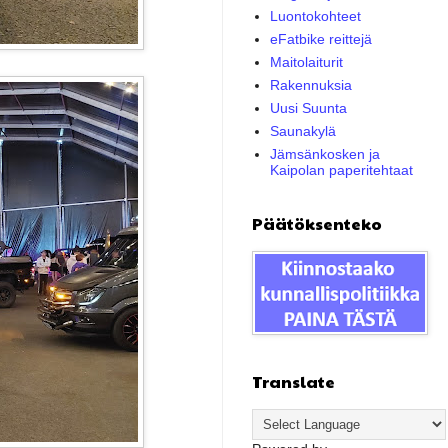
Luontokohteet
eFatbike reittejä
Maitolaiturit
Rakennuksia
Uusi Suunta
Saunakylä
Jämsänkosken ja
Kaipolan paperitehtaat
Päätöksenteko
Translate