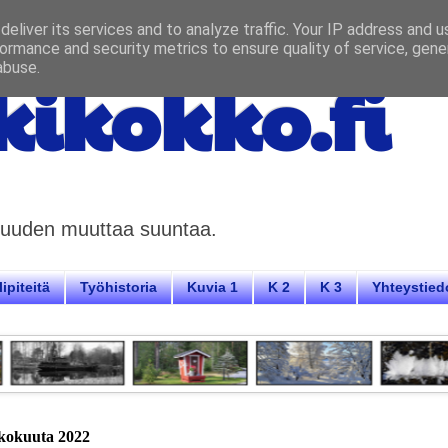
eliver its services and to analyze traffic. Your IP address and 
ormance and security metrics to ensure quality of service, gen
abuse.
ikokko.fi
aisuuden muuttaa suuntaa.
ipiteitä
Työhistoria
Kuvia 1
K 2
K 3
Yhteystied
ukokuuta 2022