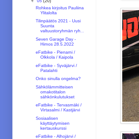
▼
05
(20)
Rohkea kirjoitus Pauliina
Ylitalolta
Tilinpäätös 2021 - Uusi
Suunta
valtuustoryhmän ryh...
Seven Garage Day -
Himos 28.5.2022
eFatbike - Pienami /
Olkkola / Kaipola
eFatbike - Syväjärvi /
Patalahti
Onko sinulla ongelma?
Sähkölämmitteisen
omakotitalon
sähkönkulutukset
eFatbike - Tervasmäki /
Virtasalmi / Kastjärvi
Sosiaalisen
käyttäytymisen
kertauskurssi
eFatbike - Alhojärvi /