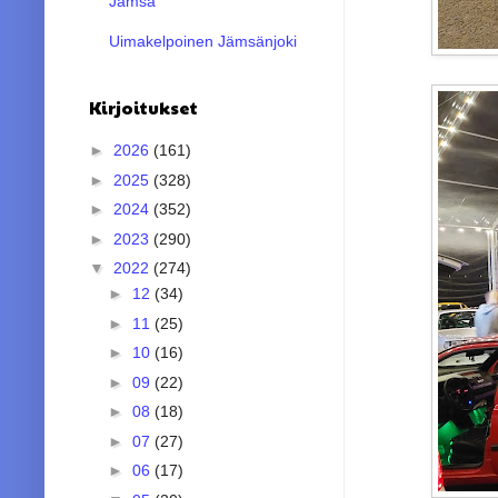
Jämsä
Uimakelpoinen Jämsänjoki
Kirjoitukset
►
2026
(161)
►
2025
(328)
►
2024
(352)
►
2023
(290)
▼
2022
(274)
►
12
(34)
►
11
(25)
►
10
(16)
►
09
(22)
►
08
(18)
►
07
(27)
►
06
(17)