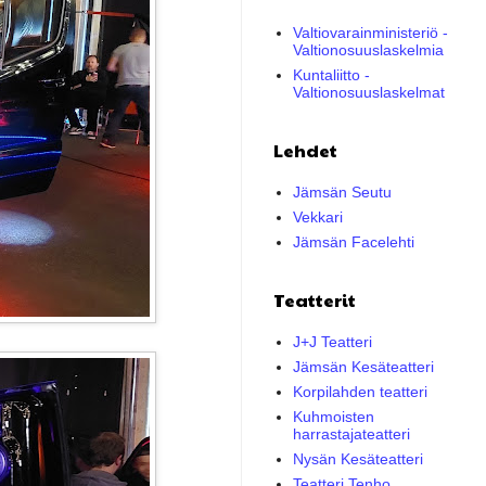
Valtiovarainministeriö -
Valtionosuuslaskelmia
Kuntaliitto -
Valtionosuuslaskelmat
Lehdet
Jämsän Seutu
Vekkari
Jämsän Facelehti
Teatterit
J+J Teatteri
Jämsän Kesäteatteri
Korpilahden teatteri
Kuhmoisten
harrastajateatteri
Nysän Kesäteatteri
Teatteri Tenho