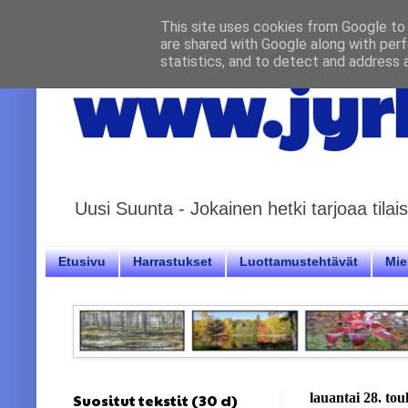
This site uses cookies from Google to d
are shared with Google along with perf
statistics, and to detect and address 
www.jyrk
Uusi Suunta - Jokainen hetki tarjoaa til
Etusivu
Harrastukset
Luottamustehtävät
Miel
Suositut tekstit (30 d)
lauantai 28. to