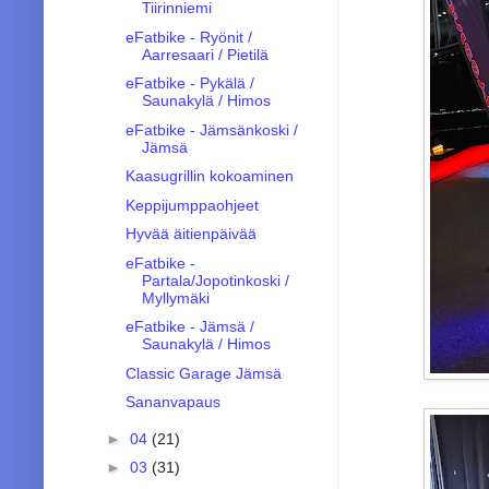
Tiirinniemi
eFatbike - Ryönit /
Aarresaari / Pietilä
eFatbike - Pykälä /
Saunakylä / Himos
eFatbike - Jämsänkoski /
Jämsä
Kaasugrillin kokoaminen
Keppijumppaohjeet
Hyvää äitienpäivää
eFatbike -
Partala/Jopotinkoski /
Myllymäki
eFatbike - Jämsä /
Saunakylä / Himos
Classic Garage Jämsä
Sananvapaus
►
04
(21)
►
03
(31)