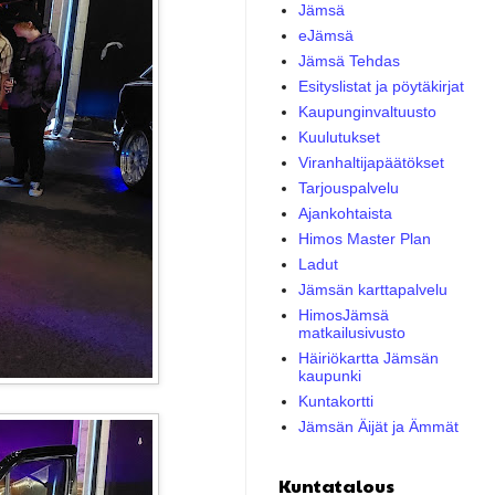
Jämsä
eJämsä
Jämsä Tehdas
Esityslistat ja pöytäkirjat
Kaupunginvaltuusto
Kuulutukset
Viranhaltijapäätökset
Tarjouspalvelu
Ajankohtaista
Himos Master Plan
Ladut
Jämsän karttapalvelu
HimosJämsä
matkailusivusto
Häiriökartta Jämsän
kaupunki
Kuntakortti
Jämsän Äijät ja Ämmät
Kuntatalous