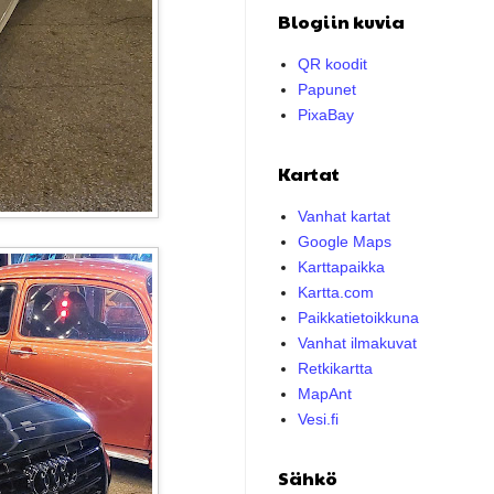
Blogiin kuvia
QR koodit
Papunet
PixaBay
Kartat
Vanhat kartat
Google Maps
Karttapaikka
Kartta.com
Paikkatietoikkuna
Vanhat ilmakuvat
Retkikartta
MapAnt
Vesi.fi
Sähkö