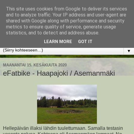
This site uses cookies from Google to deliver its services
www.jyrkikokko.fi
and to analyze traffic. Your IP address and user-agent are
shared with Google along with performance and security
metrics to ensure quality of service, generate usage
Uusi Suunta - Jokainen hetki tarjoaa tilaisuuden muuttaa
statistics, and to detect and address abuse.
suuntaa.
LEARN MORE
GOT IT
▼
MAANANTAI 15. KESÄKUUTA 2020
eFatbike - Haapajoki / Asemanmäki
Hellepäivän illaksi lähdin tuulettumaan. Samalla testasin