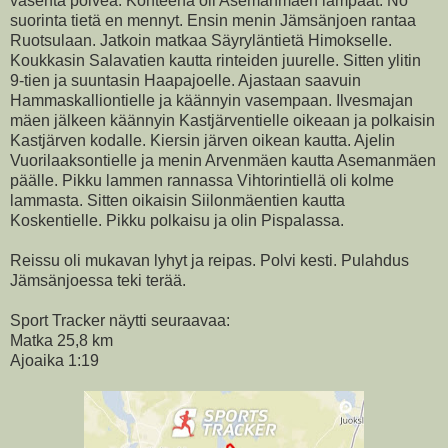
vasenta polvea. Kohteena oli Asemanmäen lampaat. No
suorinta tietä en mennyt. Ensin menin Jämsänjoen rantaa
Ruotsulaan. Jatkoin matkaa Säyryläntietä Himokselle.
Koukkasin Salavatien kautta rinteiden juurelle. Sitten ylitin
9-tien ja suuntasin Haapajoelle. Ajastaan saavuin
Hammaskalliontielle ja käännyin vasempaan. Ilvesmajan
mäen jälkeen käännyin Kastjärventielle oikeaan ja polkaisin
Kastjärven kodalle. Kiersin järven oikean kautta. Ajelin
Vuorilaaksontielle ja menin Arvenmäen kautta Asemanmäen
päälle. Pikku lammen rannassa Vihtorintiellä oli kolme
lammasta. Sitten oikaisin Siilonmäentien kautta
Koskentielle. Pikku polkaisu ja olin Pispalassa.
Reissu oli mukavan lyhyt ja reipas. Polvi kesti. Pulahdus
Jämsänjoessa teki terää.
Sport Tracker näytti seuraavaa:
Matka 25,8 km
Ajoaika 1:19