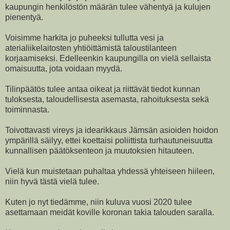
kaupungin henkilöstön määrän tulee vähentyä ja kulujen
pienentyä.
Voisimme harkita jo puheeksi tullutta vesi ja
aterialiikelaitosten yhtiöittämistä taloustilanteen
korjaamiseksi. Edelleenkin kaupungilla on vielä sellaista
omaisuutta, jota voidaan myydä.
Tilinpäätös tulee antaa oikeat ja riittävät tiedot kunnan
tuloksesta, taloudellisesta asemasta, rahoituksesta sekä
toiminnasta.
Toivottavasti vireys ja idearikkaus Jämsän asioiden hoidon
ympärillä säilyy, ettei koettaisi poliittista turhautuneisuutta
kunnallisen päätöksenteon ja muutoksien hitauteen.
Vielä kun muistetaan puhaltaa yhdessä yhteiseen hiileen,
niin hyvä tästä vielä tulee.
Kuten jo nyt tiedämme, niin kuluva vuosi 2020 tulee
asettamaan meidät koville koronan takia talouden saralla.