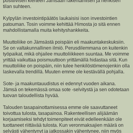
positiivisen kierteen Jämsään rakentamisen ja henkisen
tilan suhteen.
Kylpylän investointipäätös laukaisisi ison investointien
patouman. Tosin voimme kehittää Himosta jo sitä ennen
mahdollistamalla muita kehityshankkeita.
Muuttoliike on Jämsästä poispäin eli maakuntakeskuksiin.
Se on valtakunnallinen ilmiö. Perusdilemmana on kuitenkin
työpaikat, mikä ohjailee muuttoliikkeen suuntaa. Me voimme
yrittää vaikuttaa poismuuttoon yrittämällä hidastaa sitä. Kun
muuttoliike on poispäin, niin tulee henkilöstömenojenkin olla
laskevalla trendillä. Muuten emme ole kestävällä pohjalla.
Sote- ja maakuntauudistus ei edennyt vuoden aikana.
Jämsä on tekemässä omaa sote -selvitystä ja sen odotetaan
tuovan taloudellista hyvää.
Talouden tasapainottamisessa emme ole saavuttaneet
toivottua tulosta, tasapainoa. Rakenteellisen alijäämän
korjaamiseksi tehdyt toimenpiteet eivät edelleenkään ole
tuottaneet riittävää tulosta. Kun veronmaksajien määrä on
selvästi vähentynyt ja jatkossakin vähentynee, niin myös