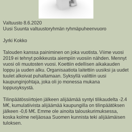
Valtuusto 8.6.2020
Uusi Suunta valtuustoryhmän ryhmäpuheenvuoro
Jyrki Kokko
Talouden kanssa painiminen on joka vuotista. Viime vuosi
2019 ei tehnyt poikkeusta aiempiin vuosiin nähden. Mennyt
vuosi oli muutosten vuosi. Koettiin edellisen aikakauden
loppu ja uuden alku. Organisaatiota laitettiin uusiksi ja uudet
tuulet alkoivat puhaltamaan. Syksyllä valittiin uusi
kaupunginjohtaja, joka oli jo monessa mukana
loppusyksystä.
Tilinpäätössiirtojen jälkeen alijäämää syntyi tilikaudelta -2.4
M€, kumulatiivista alijäämää kaupungilla on tilinpäätöksen
jälkeen -0,6 M€. Emme ole ainoita talouskurimuksessa,
koska kolme neljäosaa Suomen kunnista teki alijäämäisen
tuloksen.