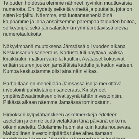
Talouden hoidossa olemme nähneet hyvinkin muuttuvaisia
numeroita. On löydetty selkeitä virheitä ja puutteita, joita on
sitten korjailtu. Näemme, että luottamushenkilöinä
kaipaamme ja jopa ansaitsemme parempaa talouden hoitoa,
selkeämpiä sekä jämsäläistenkin ymmärrettävissä olevia
numerotaulukoita.
Näkyvimpänä muutoksena Jämsässä oli vuoden aikana
Keskuskadun saneeraus. Kadusta tuli näyttävä, vaikka
kritiikkiäkin matkan varrella kuultiin. Avajaiset kokosivat
erittäin suuren joukon jämsäläisiä kadulle ja kadun varteen.
Kumpa keskustamme olisi aina näin vilkas.
Parhaillaan on meneillään Jämsässä iso ja merkittävä
investointi puhdistamon saneeraus. Kiristyneet
ympäristövaatimuksen olivat syynä tähän investointiin.
Pitkästä aikaan näemme Jämsässä torninosturin.
Himoksen kylpylähankkeen askelmerkkejä edelleen
aseteltiin ja emme tiedä vieläkään tänä päivänä onko ne
oikein asetettu. Odotamme huomista kuin kuuta nousevaa.
Mahdollinen investointipäätös tulee aiheuttamaan