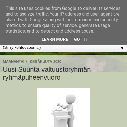
This site uses cookies from Google to deliver its services
www.jyrkikokko.fi
and to analyze traffic. Your IP address and user-agent are
shared with Google along with performance and security
metrics to ensure quality of service, generate usage
Uusi Suunta - Jokainen hetki tarjoaa tilaisuuden muuttaa
statistics, and to detect and address abuse.
suuntaa.
LEARN MORE
GOT IT
▼
MAANANTAI 8. KESÄKUUTA 2020
Uusi Suunta valtuustoryhmän
ryhmäpuheenvuoro