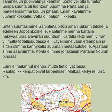
Tammikuun puolivälin jälkeenkin luonto voi olla lumeton.
Siispä suunta oli luontoon. Ajoimme Partalaan ja
parkkeerasimme koulun pihaan. Ensin kävelimme
Juveninkoskelle. Vettä oli paljon liikkeellä.
Sitten suuntasimme Sahintietä pitkin aina Huikurin talolle ja
edelleen Jopotinkoskelle. Päätimme mennä kartalla
näkyvää uraa alavirran suuntaan. Kartalla reitti meni virran
yli mutta todellisuudessa ei. Kävelimme vaan eteenpäin ja
sitten otimme kännykällä suunnan metsäautotielle. Ajastaan
sinne saavuimme. Kohta olimme jo takaisin Partalan koulun
pihassa.
Lumi ei haitannut menoa, mutta tiet olivat jäisiä.
Rautapiikkikengät olivat tarpeelliset. Matkaa kertyi reilun 5
km.