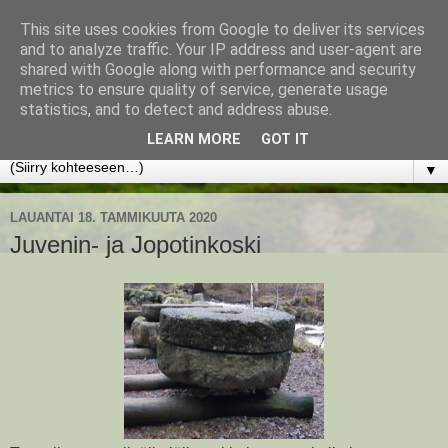
This site uses cookies from Google to deliver its services
www.jyrkikokko.fi
and to analyze traffic. Your IP address and user-agent are
shared with Google along with performance and security
metrics to ensure quality of service, generate usage
Uusi Suunta - Jokainen hetki tarjoaa tilaisuuden muuttaa
statistics, and to detect and address abuse.
suuntaa.
LEARN MORE
GOT IT
▼
LAUANTAI 18. TAMMIKUUTA 2020
Juvenin- ja Jopotinkoski