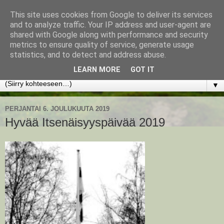
This site uses cookies from Google to deliver its services
www.jyrkikokko.fi
and to analyze traffic. Your IP address and user-agent are
shared with Google along with performance and security
metrics to ensure quality of service, generate usage
Uusi Suunta - Jokainen hetki tarjoaa tilaisuuden muuttaa
statistics, and to detect and address abuse.
suuntaa.
LEARN MORE
GOT IT
▼
PERJANTAI 6. JOULUKUUTA 2019
Hyvää Itsenäisyyspäivää 2019