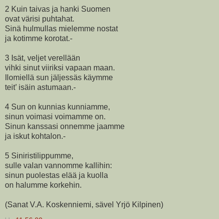
2 Kuin taivas ja hanki Suomen
ovat värisi puhtahat.
Sinä hulmullas mielemme nostat
ja kotimme korotat.-
3 Isät, veljet verellään
vihki sinut viiriksi vapaan maan.
Ilomiellä sun jäljessäs käymme
teit’ isäin astumaan.-
4 Sun on kunnias kunniamme,
sinun voimasi voimamme on.
Sinun kanssasi onnemme jaamme
ja iskut kohtalon.-
5 Siniristilippumme,
sulle valan vannomme kallihin:
sinun puolestas elää ja kuolla
on halumme korkehin.
(Sanat V.A. Koskenniemi, sävel Yrjö Kilpinen)