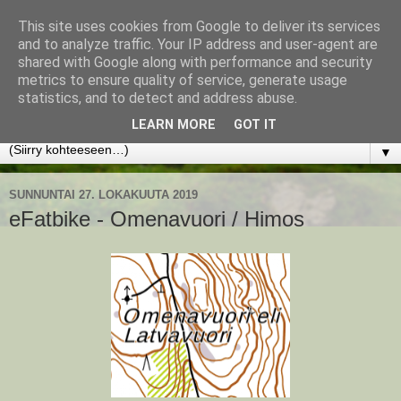
This site uses cookies from Google to deliver its services
www.jyrkikokko.fi
and to analyze traffic. Your IP address and user-agent are
shared with Google along with performance and security
metrics to ensure quality of service, generate usage
Uusi Suunta - Jokainen hetki tarjoaa tilaisuuden muuttaa
statistics, and to detect and address abuse.
suuntaa.
LEARN MORE
GOT IT
▼
SUNNUNTAI 27. LOKAKUUTA 2019
eFatbike - Omenavuori / Himos