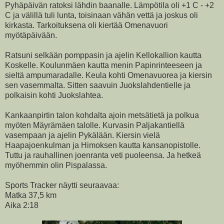
Pyhäpäivän ratoksi lähdin baanalle. Lämpötila oli +1 C - +2
C ja välillä tuli lunta, toisinaan vähän vettä ja joskus oli
kirkasta. Tarkoituksena oli kiertää Omenavuori
myötäpäivään.
Ratsuni selkään pomppasin ja ajelin Kellokallion kautta
Koskelle. Koulunmäen kautta menin Papinrinteeseen ja
sieltä ampumaradalle. Keula kohti Omenavuorea ja kiersin
sen vasemmalta. Sitten saavuin Juokslahdentielle ja
polkaisin kohti Juokslahtea.
Kankaanpirtin talon kohdalta ajoin metsätietä ja polkua
myöten Mäyrämäen talolle. Kurvasin Paljakantiellä
vasempaan ja ajelin Pykälään. Kiersin vielä
Haapajoenkulman ja Himoksen kautta kansanopistolle.
Tuttu ja rauhallinen joenranta veti puoleensa. Ja hetkeä
myöhemmin olin Pispalassa.
Sports Tracker näytti seuraavaa:
Matka 37,5 km
Aika 2:18