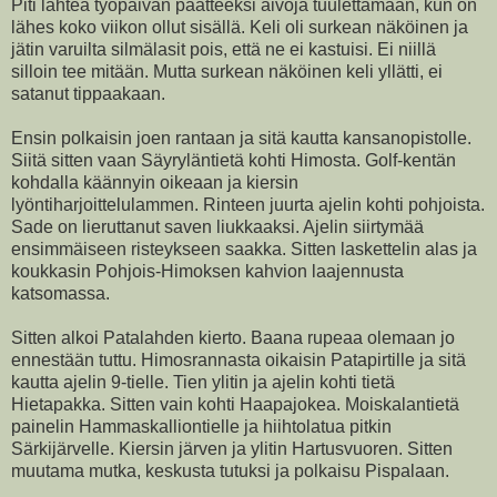
Piti lähteä työpäivän päätteeksi aivoja tuulettamaan, kun on
lähes koko viikon ollut sisällä. Keli oli surkean näköinen ja
jätin varuilta silmälasit pois, että ne ei kastuisi. Ei niillä
silloin tee mitään. Mutta surkean näköinen keli yllätti, ei
satanut tippaakaan.
Ensin polkaisin joen rantaan ja sitä kautta kansanopistolle.
Siitä sitten vaan Säyryläntietä kohti Himosta. Golf-kentän
kohdalla käännyin oikeaan ja kiersin
lyöntiharjoittelulammen. Rinteen juurta ajelin kohti pohjoista.
Sade on lieruttanut saven liukkaaksi. Ajelin siirtymää
ensimmäiseen risteykseen saakka. Sitten laskettelin alas ja
koukkasin Pohjois-Himoksen kahvion laajennusta
katsomassa.
Sitten alkoi Patalahden kierto. Baana rupeaa olemaan jo
ennestään tuttu. Himosrannasta oikaisin Patapirtille ja sitä
kautta ajelin 9-tielle. Tien ylitin ja ajelin kohti tietä
Hietapakka. Sitten vain kohti Haapajokea. Moiskalantietä
painelin Hammaskalliontielle ja hiihtolatua pitkin
Särkijärvelle. Kiersin järven ja ylitin Hartusvuoren. Sitten
muutama mutka, keskusta tutuksi ja polkaisu Pispalaan.