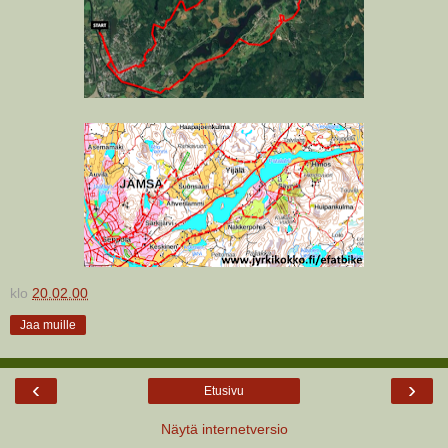
klo
20.02.00
Jaa muille
‹
›
Etusivu
Näytä internetversio