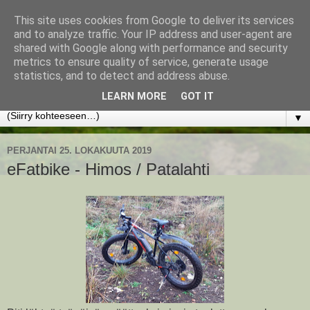
This site uses cookies from Google to deliver its services
www.jyrkikokko.fi
and to analyze traffic. Your IP address and user-agent are
shared with Google along with performance and security
metrics to ensure quality of service, generate usage
Uusi Suunta - Jokainen hetki tarjoaa tilaisuuden muuttaa
statistics, and to detect and address abuse.
suuntaa.
LEARN MORE
GOT IT
▼
PERJANTAI 25. LOKAKUUTA 2019
eFatbike - Himos / Patalahti