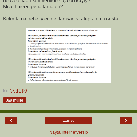
neuvotellaan kun neuvotteluja on käyty?
Mitä ihmeen peliä tämä on?
Koko tämä pelleily ei ole Jämsän strategian mukaista.
klo
18.42.00
Jaa muille
‹
›
Etusivu
Näytä internetversio