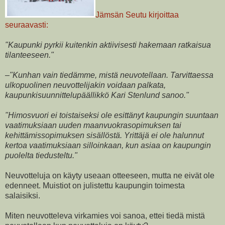
Jämsän Seutu kirjoittaa
seuraavasti:
"Kaupunki pyrkii kuitenkin aktiivisesti hakemaan ratkaisua
tilanteeseen."
–"Kunhan vain tiedämme, mistä neuvotellaan. Tarvittaessa
ulkopuolinen neuvottelijakin voidaan palkata,
kaupunkisuunnittelupäällikkö Kari Stenlund sanoo."
"Himosvuori ei toistaiseksi ole esittänyt kaupungin suuntaan
vaatimuksiaan uuden maanvuokrasopimuksen tai
kehittämissopimuksen sisällöstä. Yrittäjä ei ole halunnut
kertoa vaatimuksiaan silloinkaan, kun asiaa on kaupungin
puolelta tiedusteltu."
Neuvotteluja on käyty useaan otteeseen, mutta ne eivät ole
edenneet. Muistiot on julistettu kaupungin toimesta
salaisiksi.
Miten neuvotteleva virkamies voi sanoa, ettei tiedä mistä