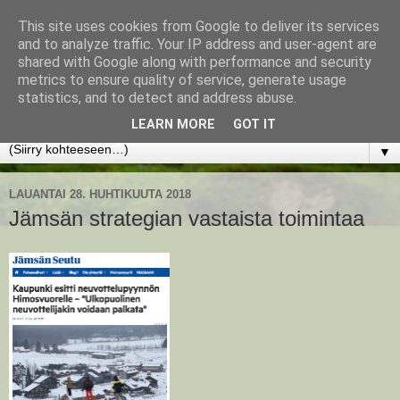
This site uses cookies from Google to deliver its services
www.jyrkikokko.fi
and to analyze traffic. Your IP address and user-agent are
shared with Google along with performance and security
metrics to ensure quality of service, generate usage
Uusi Suunta - Jokainen hetki tarjoaa tilaisuuden muuttaa
statistics, and to detect and address abuse.
suuntaa.
LEARN MORE
GOT IT
▼
LAUANTAI 28. HUHTIKUUTA 2018
Jämsän strategian vastaista toimintaa