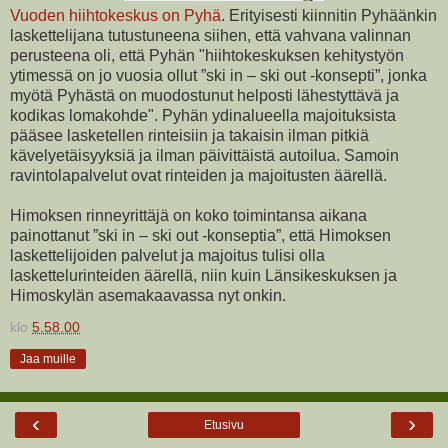
Vuoden hiihtokeskus on Pyhä
. Erityisesti kiinnitin Pyhäänkin
laskettelijana tutustuneena siihen, että vahvana valinnan
perusteena oli, että Pyhän "hiihtokeskuksen kehitystyön
ytimessä on jo vuosia ollut ”ski in – ski out -konsepti”, jonka
myötä Pyhästä on muodostunut helposti lähestyttävä ja
kodikas lomakohde". Pyhän ydinalueella majoituksista
pääsee lasketellen rinteisiin ja takaisin ilman pitkiä
kävelyetäisyyksiä ja ilman päivittäistä autoilua. Samoin
ravintolapalvelut ovat rinteiden ja majoitusten äärellä.
Himoksen rinneyrittäjä on koko toimintansa aikana
painottanut ”ski in – ski out -konseptia”, että Himoksen
laskettelijoiden palvelut ja majoitus tulisi olla
laskettelurinteiden äärellä, niin kuin Länsikeskuksen ja
Himoskylän asemakaavassa nyt onkin.
klo
5.58.00
Jaa muille
‹
›
Etusivu