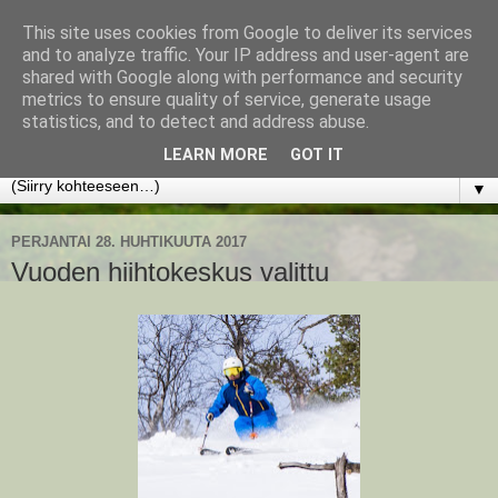
This site uses cookies from Google to deliver its services
www.jyrkikokko.fi
and to analyze traffic. Your IP address and user-agent are
shared with Google along with performance and security
metrics to ensure quality of service, generate usage
Uusi Suunta - Jokainen hetki tarjoaa tilaisuuden muuttaa
statistics, and to detect and address abuse.
suuntaa.
LEARN MORE
GOT IT
▼
PERJANTAI 28. HUHTIKUUTA 2017
Vuoden hiihtokeskus valittu