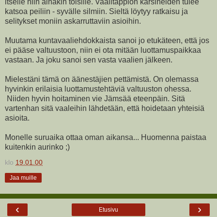
itselle niin ainakin toisille. Vaalitappion kärsineiden tulee
katsoa peiliin - syvälle silmiin. Sieltä löytyy ratkaisu ja
selitykset moniin askarruttaviin asioihin.
Muutama kuntavaaliehdokkaista sanoi jo etukäteen, että jos
ei pääse valtuustoon, niin ei ota mitään luottamuspaikkaa
vastaan. Ja joku sanoi sen vasta vaalien jälkeen.
Mielestäni tämä on äänestäjien pettämistä. On olemassa
hyvinkin erilaisia luottamustehtäviä valtuuston ohessa.
Niiden hyvin hoitaminen vie Jämsää eteenpäin. Sitä
vartenhan sitä vaaleihin lähdetään, että hoidetaan yhteisiä
asioita.
Monelle suruaika ottaa oman aikansa... Huomenna paistaa
kuitenkin aurinko ;)
klo
19.01.00
Jaa muille
‹
›
Etusivu