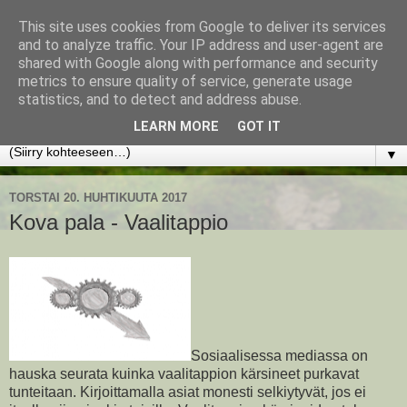
This site uses cookies from Google to deliver its services
www.jyrkikokko.fi
and to analyze traffic. Your IP address and user-agent are
shared with Google along with performance and security
metrics to ensure quality of service, generate usage
Uusi Suunta - Jokainen hetki tarjoaa tilaisuuden muuttaa
statistics, and to detect and address abuse.
suuntaa.
LEARN MORE
GOT IT
▼
TORSTAI 20. HUHTIKUUTA 2017
Kova pala - Vaalitappio
Sosiaalisessa mediassa on
hauska seurata kuinka vaalitappion kärsineet purkavat
tunteitaan. Kirjoittamalla asiat monesti selkiytyvät, jos ei