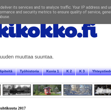
eliver its services and to analyze traffic. Your IP address and 
ormance and security metrics to ensure quality of service, gen
abuse.
ikokko.fi
aisuuden muuttaa suuntaa.
ipiteitä
Työhistoria
Kuvia 1
K 2
K 3
Yhteystied
huhtikuuta 2017