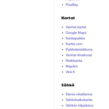
PixaBay
Kartat
Vanhat kartat
Google Maps
Karttapaikka
Kartta.com
Paikkatietoikkuna
Vanhat ilmakuvat
Retkikartta
MapAnt
Vesi.fi
Sähkö
Elenia vikatilanne
Sähkökatkokartta
Sähkön kilpailutus