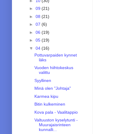
►
10
(30)
►
09
(21)
►
08
(21)
►
07
(6)
►
06
(19)
►
05
(19)
▼
04
(16)
Pottuvarpaiden kynnet
läks
Vuoden hiihtokeskus
valittu
Syyllinen
Minä olen "Johtaja"
Karmea kipu
Bitin kulkeminen
Kova pala - Vaalitappio
Valtuuston kyselytunti -
Muurajaisrinteen
kunnalli...