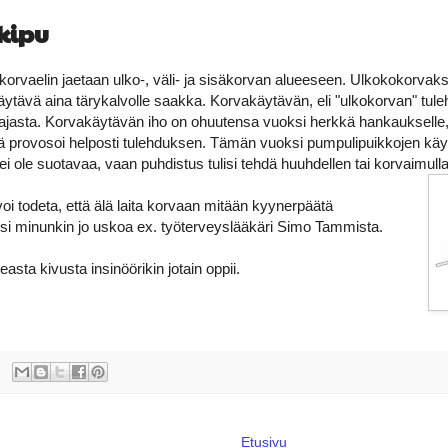
kipu
 korvaelin jaetaan ulko-, väli- ja sisäkorvan alueeseen. Ulkokokorvaksi
ytävä aina tärykalvolle saakka. Korvakäytävän, eli "ulkokorvan" tul
tajasta. Korvakäytävän iho on ohuutensa vuoksi herkkä hankaukselle,
 provosoi helposti tulehduksen. Tämän vuoksi pumpulipuikkojen käy
i ole suotavaa, vaan puhdistus tulisi tehdä huuhdellen tai korvaimulla
 todeta, että älä laita korvaan mitään kyynerpäätä
si minunkin jo uskoa ex. työterveyslääkäri Simo Tammista.
sta kivusta insinöörikin jotain oppii.
Etusivu