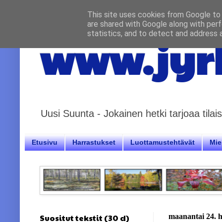
This site uses cookies from Google to d
are shared with Google along with perf
statistics, and to detect and address 
www.jyrk
Uusi Suunta - Jokainen hetki tarjoaa til
Etusivu
Harrastukset
Luottamustehtävät
Miel
Suositut tekstit (30 d)
maanantai 24. 