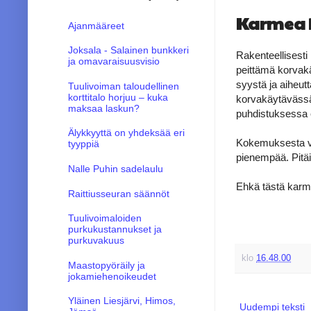
Karmea 
Ajanmääreet
Joksala - Salainen bunkkeri
Rakenteellisesti
ja omavaraisuusvisio
peittämä korvakä
syystä ja aiheut
Tuulivoiman taloudellinen
korttitalo horjuu – kuka
korvakäytävässä
maksaa laskun?
puhdistuksessa e
Älykkyyttä on yhdeksää eri
Kokemuksesta voi
tyyppiä
pienempää. Pitäi
Nalle Puhin sadelaulu
Ehkä tästä karmea
Raittiusseuran säännöt
Tuulivoimaloiden
purkukustannukset ja
purkuvakuus
klo
16.48.00
Maastopyöräily ja
jokamiehenoikeudet
Yläinen Liesjärvi, Himos,
Uudempi teksti