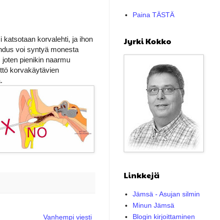
Paina TÄSTÄ
 katsotaan korvalehti, ja ihon
Jyrki Kokko
ehdus voi syntyä monesta
 joten pienikin naarmu
ttö korvakäytävien
.
Linkkejä
Jämsä - Asujan silmin
Minun Jämsä
Blogin kirjoittaminen
Vanhempi viesti