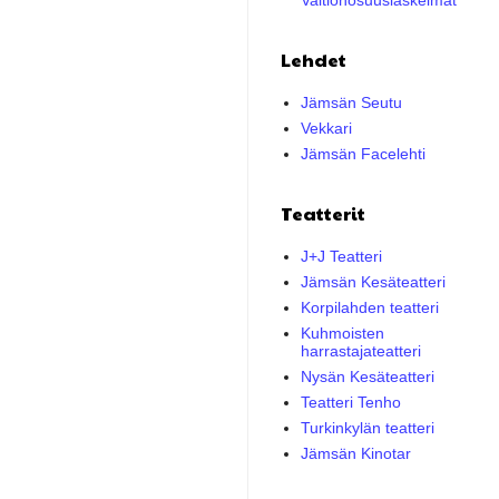
Valtionosuuslaskelmat
Lehdet
Jämsän Seutu
Vekkari
Jämsän Facelehti
Teatterit
J+J Teatteri
Jämsän Kesäteatteri
Korpilahden teatteri
Kuhmoisten
harrastajateatteri
Nysän Kesäteatteri
Teatteri Tenho
Turkinkylän teatteri
Jämsän Kinotar