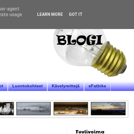
user-agent
erate usage
LEARN MORE
GOT IT
ot
Luontokohteet
Kävelyreittejä
eFatbike
Tuulivoima