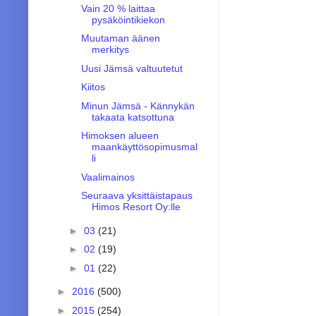
Vain 20 % laittaa
pysäköintikiekon
Muutaman äänen
merkitys
Uusi Jämsä valtuutetut
Kiitos
Minun Jämsä - Kännykän
takaata katsottuna
Himoksen alueen
maankäyttösopimusmal
li
Vaalimainos
Seuraava yksittäistapaus
Himos Resort Oy:lle
►
03
(21)
►
02
(19)
►
01
(22)
►
2016
(500)
►
2015
(254)