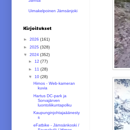
Jämsä
Uimakelpoinen Jämsänjoki
Kirjoitukset
►
2026
(161)
►
2025
(328)
▼
2024
(352)
►
12
(77)
►
11
(28)
▼
10
(28)
Himos - Web-kameran
kuvia
Hartus DC-park ja
Sorvajärven
luontoliikuntapolku
Kaupunginjohtajaäänesty
s
eFatbike - Jämsänkoski /
Saunakylä / Himos