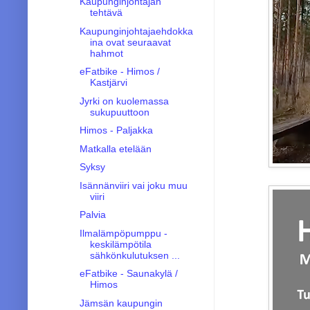
Kaupunginjohtajan
tehtävä
Kaupunginjohtajaehdokka
ina ovat seuraavat
hahmot
eFatbike - Himos /
Kastjärvi
Jyrki on kuolemassa
sukupuuttoon
Himos - Paljakka
Matkalla etelään
Syksy
Isännänviiri vai joku muu
viiri
Palvia
Ilmalämpöpumppu -
keskilämpötila
sähkönkulutuksen ...
eFatbike - Saunakylä /
Himos
Jämsän kaupungin