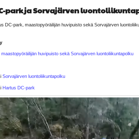
C-park ja Sorvajärven luontoliikunta
us DC-park, maastopyöräilijän huvipuisto sekä Sorvajärven luontoli
y
maastopyöräilijän huvipuisto sekä Sorvajärven luontoliikuntapolku
ki
Sorvajärven luontoliikuntapolku
ki
Hartus DC-park