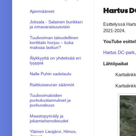
Hartus D
Ajanmääreet
Joksala - Salainen bunkkeri
Esittelyssä Hart
ja omavaraisuusvisio
2021-2024.
Tuulivoiman taloudellinen
YouTube esittel
korttitalo horjuu – kuka
maksaa laskun?
Hartus DC-park, 
Älykkyyttä on yhdeksää eri
tyyppiä
Lähtöpaikat
Nalle Puhin sadelaulu
Karttalink
Raittiusseuran säännöt
Karttalink
Tuulivoimaloiden
purkukustannukset ja
purkuvakuus
Maastopyöräily ja
jokamiehenoikeudet
Yläinen Liesjärvi, Himos,