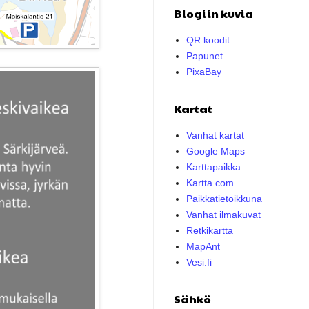
Blogiin kuvia
QR koodit
Papunet
PixaBay
Kartat
Vanhat kartat
Google Maps
Karttapaikka
Kartta.com
Paikkatietoikkuna
Vanhat ilmakuvat
Retkikartta
MapAnt
Vesi.fi
Sähkö