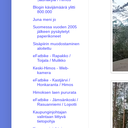
Blogin kävijämäärä ylitti
800.000
Juna meni jo
Suomessa vuoden 2005
jälkeen pysäytetyt
paperikoneet
Sisäpiirin muodostaminen
aloitettu
eFatbike - Rapakko /
Toijala / Mulikko
Keski-Himos - Web-
kamera
eFatbike - Kastjärvi /
Honkaranta / Himos
Himoksen laen pururata
eFatbike - Jämsänkoski /
Rasuanniemi / Lopotti
Kaupunginjohtajan
valintaan liittyvä
tietopohja