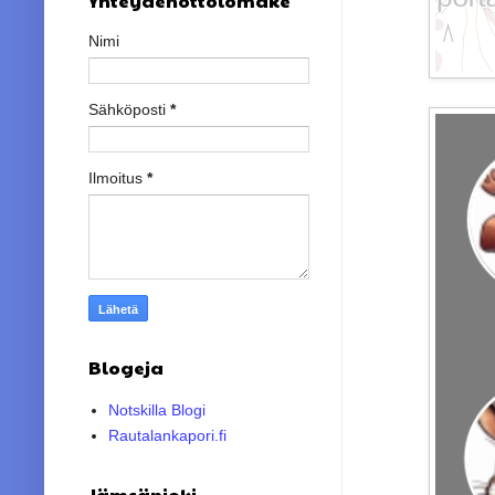
Yhteydenottolomake
Nimi
Sähköposti
*
Ilmoitus
*
Blogeja
Notskilla Blogi
Rautalankapori.fi
Jämsänjoki