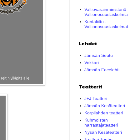
Valtiovarainministeriö -
Valtionosuuslaskelmia
Kuntaliitto -
Valtionosuuslaskelmat
Lehdet
Jämsän Seutu
Vekkari
Jämsän Facelehti
Teatterit
J+J Teatteri
Jämsän Kesäteatteri
Korpilahden teatteri
Kuhmoisten
harrastajateatteri
Nysän Kesäteatteri
Teatteri Tenho