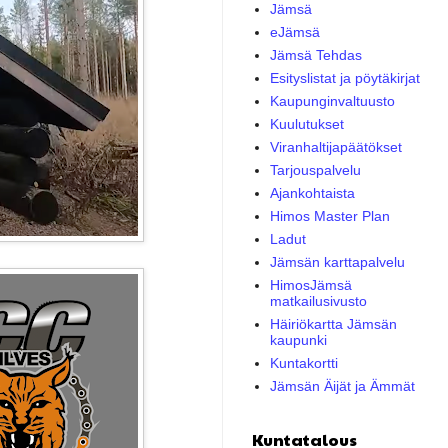
Jämsä
eJämsä
Jämsä Tehdas
Esityslistat ja pöytäkirjat
Kaupunginvaltuusto
Kuulutukset
Viranhaltijapäätökset
Tarjouspalvelu
Ajankohtaista
Himos Master Plan
Ladut
Jämsän karttapalvelu
HimosJämsä
matkailusivusto
Häiriökartta Jämsän
kaupunki
Kuntakortti
Jämsän Äijät ja Ämmät
Kuntatalous