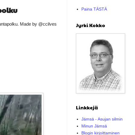
polku
Paina TÄSTÄ
ikuntapolku. Made by @ccilves
Jyrki Kokko
Linkkejä
Jämsä - Asujan silmin
Minun Jämsä
Blogin kirjoittaminen