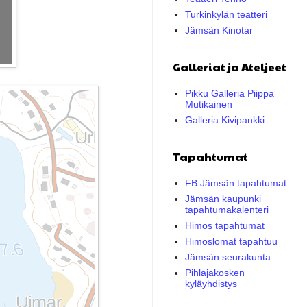
Turkinkylän teatteri
Jämsän Kinotar
Galleriat ja Ateljeet
Pikku Galleria Piippa
Mutikainen
Galleria Kivipankki
Tapahtumat
FB Jämsän tapahtumat
Jämsän kaupunki
tapahtumakalenteri
Himos tapahtumat
Himoslomat tapahtuu
Jämsän seurakunta
Pihlajakosken
kyläyhdistys