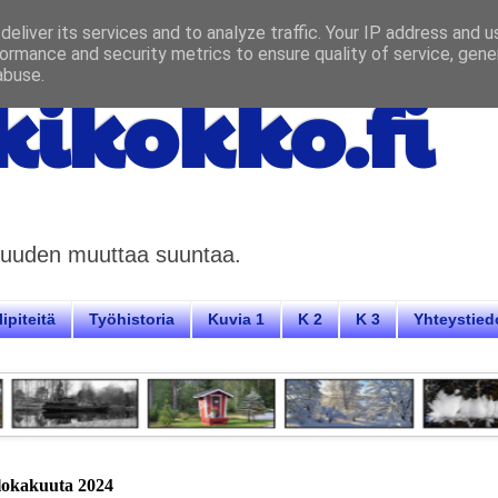
eliver its services and to analyze traffic. Your IP address and 
ormance and security metrics to ensure quality of service, gen
abuse.
ikokko.fi
aisuuden muuttaa suuntaa.
ipiteitä
Työhistoria
Kuvia 1
K 2
K 3
Yhteystied
 lokakuuta 2024