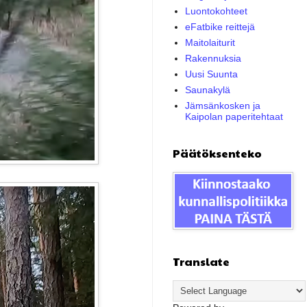
Luontokohteet
eFatbike reittejä
Maitolaiturit
Rakennuksia
Uusi Suunta
Saunakylä
Jämsänkosken ja
Kaipolan paperitehtaat
Päätöksenteko
Translate