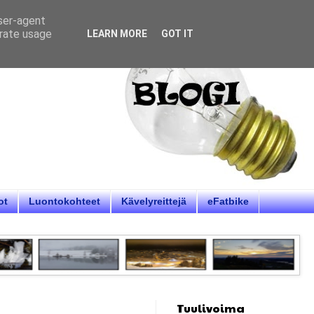
user-agent
erate usage
LEARN MORE
GOT IT
ot
Luontokohteet
Kävelyreittejä
eFatbike
Tuulivoima