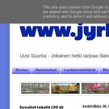
This site uses cookies from Google to d
are shared with Google along with perf
statistics, and to detect and address 
www.jyrk
Uusi Suunta - Jokainen hetki tarjoaa til
Etusivu
Harrastukset
Luottamustehtävät
Miel
Suositut tekstit (30 d)
keskiviikko 30.