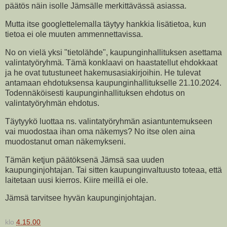
päätös näin isolle Jämsälle merkittävässä asiassa.
Mutta itse googlettelemalla täytyy hankkia lisätietoa, kun
tietoa ei ole muuten ammennettavissa.
No on vielä yksi "tietolähde", kaupunginhallituksen asettama
valintatyöryhmä. Tämä konklaavi on haastatellut ehdokkaat
ja he ovat tutustuneet hakemusasiakirjoihin. He tulevat
antamaan ehdotuksensa kaupunginhallitukselle 21.10.2024.
Todennäköisesti kaupunginhallituksen ehdotus on
valintatyöryhmän ehdotus.
Täytyykö luottaa ns. valintatyöryhmän asiantuntemukseen
vai muodostaa ihan oma näkemys? No itse olen aina
muodostanut oman näkemykseni.
Tämän ketjun päätöksenä Jämsä saa uuden
kaupunginjohtajan. Tai sitten kaupunginvaltuusto toteaa, että
laitetaan uusi kierros. Kiire meillä ei ole.
Jämsä tarvitsee hyvän kaupunginjohtajan.
klo
4.15.00