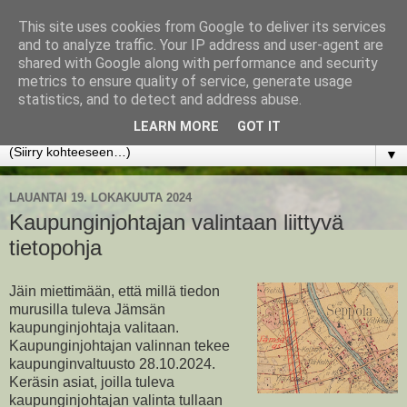
This site uses cookies from Google to deliver its services
www.jyrkikokko.fi
and to analyze traffic. Your IP address and user-agent are
shared with Google along with performance and security
metrics to ensure quality of service, generate usage
Uusi Suunta - Jokainen hetki tarjoaa tilaisuuden muuttaa
statistics, and to detect and address abuse.
suuntaa.
LEARN MORE
GOT IT
▼
LAUANTAI 19. LOKAKUUTA 2024
Kaupunginjohtajan valintaan liittyvä
tietopohja
Jäin miettimään, että millä tiedon
murusilla tuleva Jämsän
kaupunginjohtaja valitaan.
Kaupunginjohtajan valinnan tekee
kaupunginvaltuusto 28.10.2024.
Keräsin asiat, joilla tuleva
kaupunginjohtajan valinta tullaan