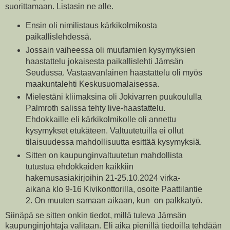
suorittamaan. Listasin ne alle.
Ensin oli nimilistaus kärkikolmikosta
paikallislehdessä.
Jossain vaiheessa oli muutamien kysymyksien
haastattelu jokaisesta paikallislehti Jämsän
Seudussa. Vastaavanlainen haastattelu oli myös
maakuntalehti Keskusuomalaisessa.
Mielestäni kliimaksina oli Jokivarren puukoululla
Palmroth salissa tehty live-haastattelu.
Ehdokkaille eli kärkikolmikolle oli annettu
kysymykset etukäteen. Valtuutetuilla ei ollut
tilaisuudessa mahdollisuutta esittää kysymyksiä.
Sitten on kaupunginvaltuutetun mahdollista
tutustua ehdokkaiden kaikkiin
hakemusasiakirjoihin 21-25.10.2024 virka-
aikana klo 9-16 Kivikonttorilla, osoite Paattilantie
2. On muuten samaan aikaan, kun on palkkatyö.
Siinäpä se sitten onkin tiedot, millä tuleva Jämsän
kaupunginjohtaja valitaan. Eli aika pienillä tiedoilla tehdään