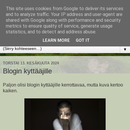
This site uses cookies from Google to deliver its services
www.jyrkikokko.fi
and to analyze traffic. Your IP address and user-agent are
shared with Google along with performance and security
metrics to ensure quality of service, generate usage
Uusi Suunta - Jokainen hetki tarjoaa tilaisuuden muuttaa
statistics, and to detect and address abuse.
suuntaa.
LEARN MORE
GOT IT
▼
TORSTAI 13. KESÄKUUTA 2024
Blogin kyttääjille
Paljon olisi blogin kyttääjille kerrottavaa, mutta kuva kertoo
kaiken.