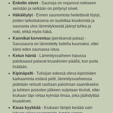
Enkelin siivet
- Saunoja on nojannut nokiseen
seinään ja selkään on piirtynyt siivet.
Häkälöylyt
- Ennen saunomista heitettävät löylyt,
joiden tarkoituksena on tuulettaa kiuskivistä ja
saunasta ulos lämmityksestä jäänyt tuhka ja
noki, ehkä myös häkä.
Kannikat korventuu
(perskarvat palaa) -
Savusauna on lämmitetty todella kuumaksi, ettei
kärsi edes saunassa istua.
Ketun häntä
- Lämmitysvaiheen lopussa
palokaasut palavat kiuaskivien päällä, kun puita
lisätään.
Kipinäpelti
- Tulisijan edessä oleva kipinöiden
karkaamista estävä pelti, lämmitysvaiheessa
pidetään reilusti raollaan paloilman saamikseksi
ja tuhkien poisoton jälkeen suljetaan tiiviisti, ettei
kiukaan läpi virtaa kylmää ilmaa, joka jäähdyttää
kiuaskivet.
Kiuas kyykkää
- Kiukaan lämpö kestää vain