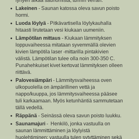
lyhyen aikaa saunomista, tunnin verran.
Lakeinen
- Saunan katossa oleva savun poisto
hormi.
Luoda löylyä
- Pitkävartisella löylykauhalla
hitaasti lirutetaan vesi kiukaan uumeniin.
Lämpötilan mittaus
- Kiukaan lämmityksen
loppuvaiheessa mitataan syvemmällä olevien
kivien lämpötila laser -mittarilla pintakivien
välistä. Lämpötilan tulee olla noin 300-350 C.
Punahehkuiset kivet kertovat lämmityksen olleen
riittävä.
Palovesiämpäri
- Lämmitysvaiheessa oven
ulkopuolella on ämpärillinen vettä ja
nappo/kuuppa, jos lämmitysvaiheessa pääsee
tuli karkaamaan. Myös ketunhäntiä sammutetaan
tällä vedellä.
Räppänä
- Seinässä oleva savun poisto luukku.
Saunamajuri
- Henkilö, jonka vastuulla on
saunan lämmittäminen ja löylyistä
huolehtiminen; vastuulla tulen sytyttäminen sekä