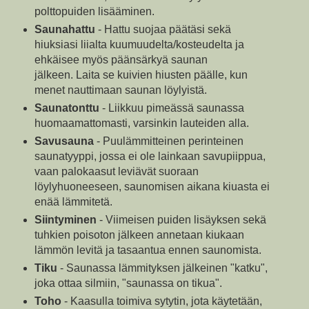
polttopuiden lisääminen.
Saunahattu
- Hattu suojaa päätäsi sekä
hiuksiasi liialta kuumuudelta/kosteudelta ja
ehkäisee myös päänsärkyä saunan
jälkeen. Laita se kuivien hiusten päälle, kun
menet nauttimaan saunan löylyistä.
Saunatonttu
- Liikkuu pimeässä saunassa
huomaamattomasti, varsinkin lauteiden alla.
Savusauna
- Puulämmitteinen perinteinen
saunatyyppi, jossa ei ole lainkaan savupiippua,
vaan palokaasut leviävät suoraan
löylyhuoneeseen, saunomisen aikana kiuasta ei
enää lämmitetä.
Siintyminen
- Viimeisen puiden lisäyksen sekä
tuhkien poisoton jälkeen annetaan kiukaan
lämmön levitä ja tasaantua ennen saunomista.
Tiku
- Saunassa lämmityksen jälkeinen "katku",
joka ottaa silmiin, "saunassa on tikua".
Toho
- Kaasulla toimiva sytytin, jota käytetään,