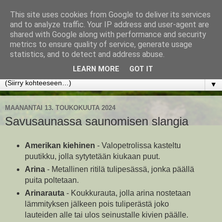
This site uses cookies from Google to deliver its services
www.jyrkikokko.fi
and to analyze traffic. Your IP address and user-agent are
shared with Google along with performance and security
metrics to ensure quality of service, generate usage
Uusi Suunta - Jokainen hetki tarjoaa tilaisuuden muuttaa
statistics, and to detect and address abuse.
suuntaa.
LEARN MORE
GOT IT
▼
MAANANTAI 13. TOUKOKUUTA 2024
Savusaunassa saunomisen slangia
Amerikan kiehinen
- Valopetrolissa kasteltu
puutikku, jolla sytytetään kiukaan puut.
Arina
- Metallinen ritilä tulipesässä, jonka päällä
puita poltetaan.
Arinarauta
- Koukkurauta, jolla arina nostetaan
lämmityksen jälkeen pois tuliperästä joko
lauteiden alle tai ulos seinustalle kivien päälle.