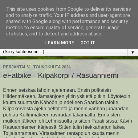
This site uses cookies from Google to deliver its services
www.jyrkikokko.fi
and to analyze traffic. Your IP address and user-agent are
shared with Google along with performance and security
metrics to ensure quality of service, generate usage
Uusi Suunta - Jokainen hetki tarjoaa tilaisuuden muuttaa
statistics, and to detect and address abuse.
suuntaa.
LEARN MORE
GOT IT
▼
PERJANTAI 31. TOUKOKUUTA 2024
eFatbike - Kilpakorpi / Rasuanniemi
Ennen seiskaa lähdin ajelemaan. Ensin polkaisin
Hiidenmäkeen. Jämsänjoen ylitin ysitietä pitkin. Löytötexin
kautta suuntasin Kähöön ja edelleen Saarikon talolle.
Kilpakorvesta ajelin peltotietä ja menin vanhan junaradan
pohjaa Kollinmäkeen raviradan takamailla. Erinäisten
mutkien jälkeen oli Lehmisuolla ja sitten Paratiisissa. Kävin
Rasuanniemen kärjessä. Sitten tulin hiekkaharjun lakea
Toijalanrantaan. Virtasalmen rantapolun kautta menin