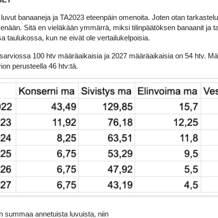
luvut banaaneja ja TA2023 eteenpäin omenoita. Joten otan tarkastel
skenään. Sitä en vieläkään ymmärrä, miksi tilinpäätöksen banaanit ja 
 taulukossa, kun ne eivät ole vertailukelpoisia.
usarviossa 100 htv määräaikaisia ja 2027 määräaikaisia on 54 htv. M
ion perusteella 46 htv:tä.
en summaa annetuista luvuista, niin