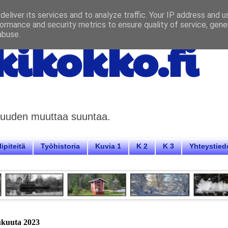
eliver its services and to analyze traffic. Your IP address and 
ormance and security metrics to ensure quality of service, gen
abuse.
ikokko.fi
aisuuden muuttaa suuntaa.
ipiteitä
Työhistoria
Kuvia 1
K 2
K 3
Yhteystied
lukuuta 2023