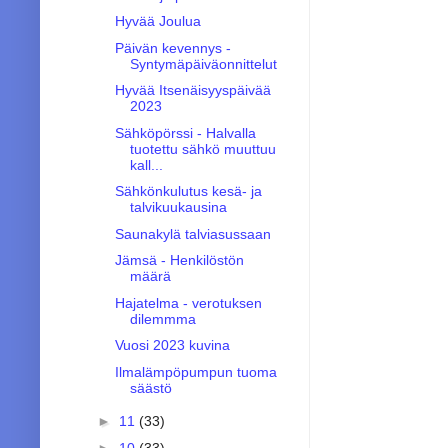
Hyvää Joulua
Päivän kevennys -
Syntymäpäiväonnittelut
Hyvää Itsenäisyyspäivää
2023
Sähköpörssi - Halvalla
tuotettu sähkö muuttuu
kall...
Sähkönkulutus kesä- ja
talvikuukausina
Saunakylä talviasussaan
Jämsä - Henkilöstön
määrä
Hajatelma - verotuksen
dilemmma
Vuosi 2023 kuvina
Ilmalämpöpumpun tuoma
säästö
►
11
(33)
►
10
(33)