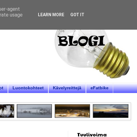
user-agent
erate usage
LEARN MORE
GOT IT
ot
Luontokohteet
Kävelyreittejä
eFatbike
Tuulivoima