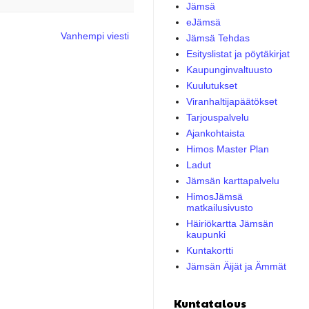
Jämsä
eJämsä
Vanhempi viesti
Jämsä Tehdas
Esityslistat ja pöytäkirjat
Kaupunginvaltuusto
Kuulutukset
Viranhaltijapäätökset
Tarjouspalvelu
Ajankohtaista
Himos Master Plan
Ladut
Jämsän karttapalvelu
HimosJämsä
matkailusivusto
Häiriökartta Jämsän
kaupunki
Kuntakortti
Jämsän Äijät ja Ämmät
Kuntatalous