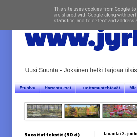
This site uses cookies from Google to d
are shared with Google along with perf
statistics, and to detect and address 
www.jyrk
Uusi Suunta - Jokainen hetki tarjoaa til
Etusivu
Harrastukset
Luottamustehtävät
Miel
Suositut tekstit (30 d)
lauantai 2. jou