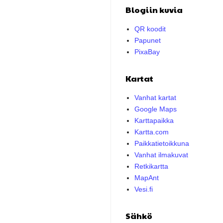
Blogiin kuvia
QR koodit
Papunet
PixaBay
Kartat
Vanhat kartat
Google Maps
Karttapaikka
Kartta.com
Paikkatietoikkuna
Vanhat ilmakuvat
Retkikartta
MapAnt
Vesi.fi
Sähkö