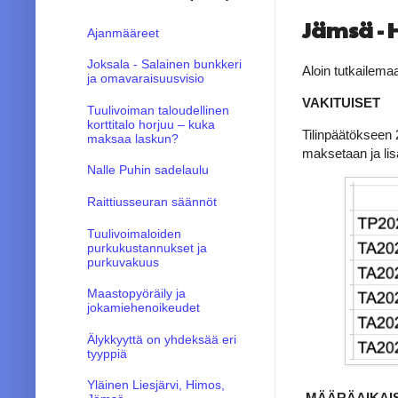
Jämsä - 
Ajanmääreet
Joksala - Salainen bunkkeri
Aloin tutkailema
ja omavaraisuusvisio
VAKITUISET
Tuulivoiman taloudellinen
korttitalo horjuu – kuka
Tilinpäätökseen 
maksaa laskun?
maksetaan ja lis
Nalle Puhin sadelaulu
Raittiusseuran säännöt
Tuulivoimaloiden
purkukustannukset ja
purkuvakuus
Maastopyöräily ja
jokamiehenoikeudet
Älykkyyttä on yhdeksää eri
tyyppiä
Yläinen Liesjärvi, Himos,
MÄÄRÄAIKAI