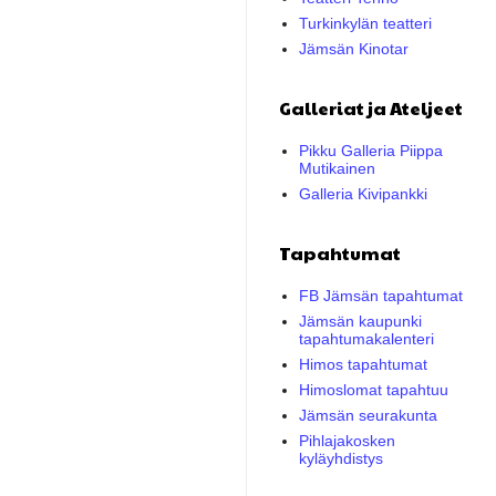
Turkinkylän teatteri
Jämsän Kinotar
Galleriat ja Ateljeet
Pikku Galleria Piippa
Mutikainen
Galleria Kivipankki
Tapahtumat
FB Jämsän tapahtumat
Jämsän kaupunki
tapahtumakalenteri
Himos tapahtumat
Himoslomat tapahtuu
Jämsän seurakunta
Pihlajakosken
kyläyhdistys