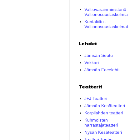
Valtiovarainministeriö -
Valtionosuuslaskelmia
Kuntaliitto -
Valtionosuuslaskelmat
Lehdet
Jämsän Seutu
Vekkari
Jämsän Facelehti
Teatterit
J+J Teatteri
Jämsän Kesäteatteri
Korpilahden teatteri
Kuhmoisten
harrastajateatteri
Nysän Kesäteatteri
Teatteri Tenho