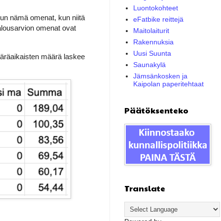
Luontokohteet
uun nämä omenat, kun niitä
eFatbike reittejä
talousarvion omenat ovat
Maitolaiturit
Rakennuksia
Uusi Suunta
ääräaikaisten määrä laskee
Saunakylä
Jämsänkosken ja
Kaipolan paperitehtaat
Päätöksenteko
Translate