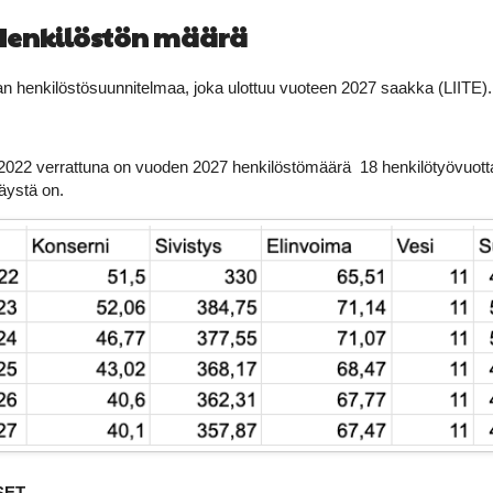
Henkilöstön määrä
an henkilöstösuunnitelmaa, joka ulottuu vuoteen 2027 saakka (LIITE)
2022 verrattuna on vuoden 2027 henkilöstömäärä 18 henkilötyövuotta 
äystä on.
SET