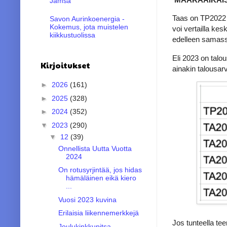
Jämsä
Taas on TP2022 
Savon Aurinkoenergia -
Kokemus, jota muistelen
voi vertailla ke
kiikkustuolissa
edelleen samassa
Eli 2023 on talo
Kirjoitukset
ainakin talousarv
►
2026
(161)
►
2025
(328)
►
2024
(352)
▼
2023
(290)
▼
12
(39)
Onnellista Uutta Vuotta
2024
On rotusyrjintää, jos hidas
hämäläinen eikä kiero
...
Vuosi 2023 kuvina
Erilaisia liikennemerkkejä
Jos tunteella te
Joulukinkkupitsa