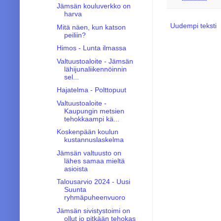
Jämsän kouluverkko on
harva
Uudempi teksti
Mitä näen, kun katson
peiliin?
Himos - Lunta ilmassa
Valtuustoaloite - Jämsän
lähijunaliikennöinnin
sel...
Hajatelma - Polttopuut
Valtuustoaloite -
Kaupungin metsien
tehokkaampi kä...
Koskenpään koulun
kustannuslaskelma
Jämsän valtuusto on
lähes samaa mieltä
asioista
Talousarvio 2024 - Uusi
Suunta
ryhmäpuheenvuoro
Jämsän sivistystoimi on
ollut jo pitkään tehokas