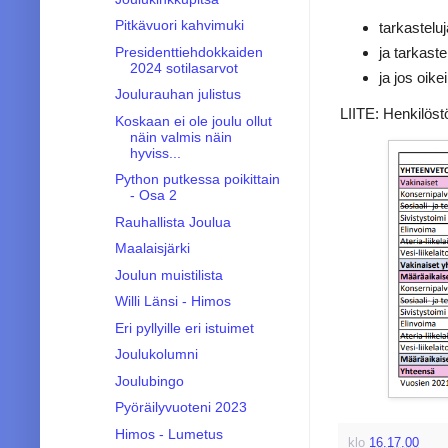
Pitkävuori kahvimuki
tarkasteluj
Presidenttiehdokkaiden
ja tarkast
2024 sotilasarvot
ja jos oik
Joulurauhan julistus
LIITE: Henkilös
Koskaan ei ole joulu ollut
näin valmis näin
hyviss...
Python putkessa poikittain
- Osa 2
Rauhallista Joulua
Maalaisjärki
Joulun muistilista
Willi Länsi - Himos
Eri pyllyille eri istuimet
Joulukolumni
Joulubingo
Pyöräilyvuoteni 2023
Himos - Lumetus
klo
16.17.00