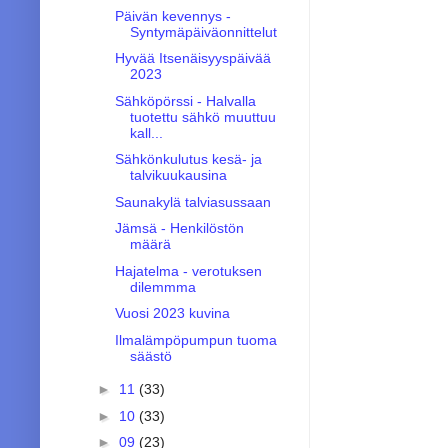
Päivän kevennys -
Syntymäpäiväonnittelut
Hyvää Itsenäisyyspäivää
2023
Sähköpörssi - Halvalla
tuotettu sähkö muuttuu
kall...
Sähkönkulutus kesä- ja
talvikuukausina
Saunakylä talviasussaan
Jämsä - Henkilöstön
määrä
Hajatelma - verotuksen
dilemmma
Vuosi 2023 kuvina
Ilmalämpöpumpun tuoma
säästö
►
11
(33)
►
10
(33)
►
09
(23)