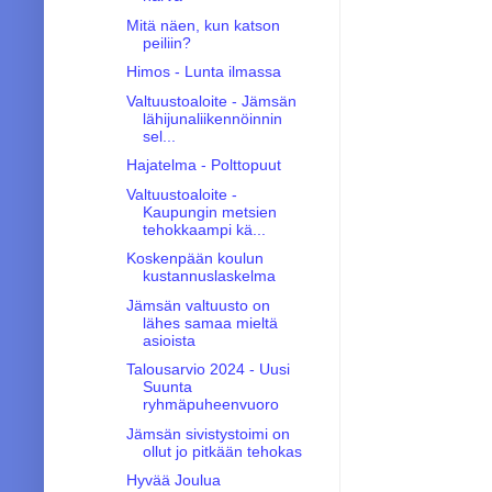
Mitä näen, kun katson
peiliin?
Himos - Lunta ilmassa
Valtuustoaloite - Jämsän
lähijunaliikennöinnin
sel...
Hajatelma - Polttopuut
Valtuustoaloite -
Kaupungin metsien
tehokkaampi kä...
Koskenpään koulun
kustannuslaskelma
Jämsän valtuusto on
lähes samaa mieltä
asioista
Talousarvio 2024 - Uusi
Suunta
ryhmäpuheenvuoro
Jämsän sivistystoimi on
ollut jo pitkään tehokas
Hyvää Joulua