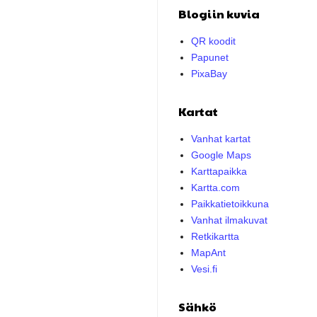
Blogiin kuvia
QR koodit
Papunet
PixaBay
Kartat
Vanhat kartat
Google Maps
Karttapaikka
Kartta.com
Paikkatietoikkuna
Vanhat ilmakuvat
Retkikartta
MapAnt
Vesi.fi
Sähkö