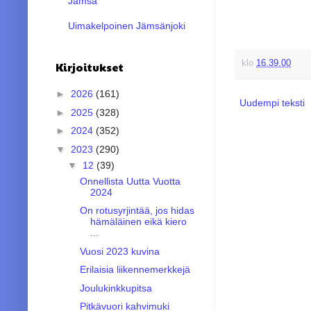
Jämsä
Uimakelpoinen Jämsänjoki
klo
16.39.00
Kirjoitukset
►
2026
(161)
Uudempi teksti
►
2025
(328)
►
2024
(352)
▼
2023
(290)
▼
12
(39)
Onnellista Uutta Vuotta
2024
On rotusyrjintää, jos hidas
hämäläinen eikä kiero
...
Vuosi 2023 kuvina
Erilaisia liikennemerkkejä
Joulukinkkupitsa
Pitkävuori kahvimuki