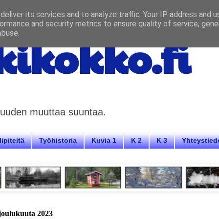
eliver its services and to analyze traffic. Your IP address and 
ormance and security metrics to ensure quality of service, gen
abuse.
ikokko.fi
aisuuden muuttaa suuntaa.
ipiteitä
Työhistoria
Kuvia 1
K 2
K 3
Yhteystied
 joulukuuta 2023