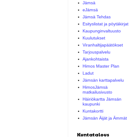
Jämsä
eJämsä
Jämsä Tehdas
Esityslistat ja pöytäkirjat
Kaupunginvaltuusto
Kuulutukset
Viranhaltijapäätökset
Tarjouspalvelu
Ajankohtaista
Himos Master Plan
Ladut
Jämsän karttapalvelu
HimosJämsä
matkailusivusto
Häiriökartta Jämsän
kaupunki
Kuntakortti
Jämsän Äijät ja Ämmät
Kuntatalous