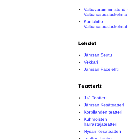
Valtiovarainministeriö -
Valtionosuuslaskelmia
Kuntaliitto -
Valtionosuuslaskelmat
Lehdet
Jämsän Seutu
Vekkari
Jämsän Facelehti
Teatterit
J+J Teatteri
Jämsän Kesäteatteri
Korpilahden teatteri
Kuhmoisten
harrastajateatteri
Nysän Kesäteatteri
Teatteri Tenho