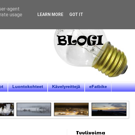
user-agent
erate usage
LEARN MORE
GOT IT
ot
Luontokohteet
Kävelyreittejä
eFatbike
Tuulivoima