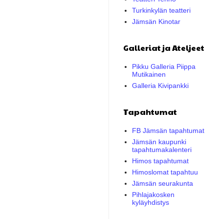
Turkinkylän teatteri
Jämsän Kinotar
Galleriat ja Ateljeet
Pikku Galleria Piippa
Mutikainen
Galleria Kivipankki
Tapahtumat
FB Jämsän tapahtumat
Jämsän kaupunki
tapahtumakalenteri
Himos tapahtumat
Himoslomat tapahtuu
Jämsän seurakunta
Pihlajakosken
kyläyhdistys