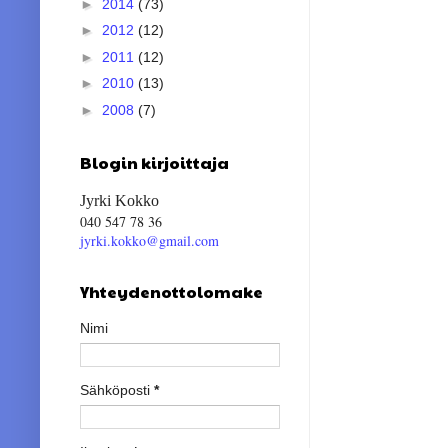
►
2014
(73)
►
2012
(12)
►
2011
(12)
►
2010
(13)
►
2008
(7)
Blogin kirjoittaja
Jyrki Kokko
040 547 78 36
jyrki.kokko@gmail.com
Yhteydenottolomake
Nimi
Sähköposti
*