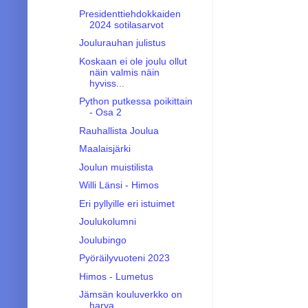
Presidenttiehdokkaiden
2024 sotilasarvot
Joulurauhan julistus
Koskaan ei ole joulu ollut
näin valmis näin
hyviss...
Python putkessa poikittain
- Osa 2
Rauhallista Joulua
Maalaisjärki
Joulun muistilista
Willi Länsi - Himos
Eri pyllyille eri istuimet
Joulukolumni
Joulubingo
Pyöräilyvuoteni 2023
Himos - Lumetus
Jämsän kouluverkko on
harva