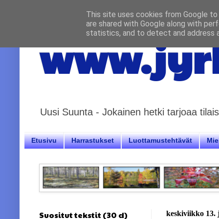
This site uses cookies from Google to d
are shared with Google along with perf
statistics, and to detect and address 
www.jyrk
Uusi Suunta - Jokainen hetki tarjoaa til
Etusivu
Harrastukset
Luottamustehtävät
Miel
Suositut tekstit (30 d)
keskiviikko 13.