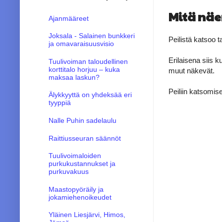
Mitä näe
Ajanmääreet
Joksala - Salainen bunkkeri
Peilistä katsoo 
ja omavaraisuusvisio
Erilaisena siis 
Tuulivoiman taloudellinen
korttitalo horjuu – kuka
muut näkevät.
maksaa laskun?
Peiliin katsomise
Älykkyyttä on yhdeksää eri
tyyppiä
Nalle Puhin sadelaulu
Raittiusseuran säännöt
Tuulivoimaloiden
purkukustannukset ja
purkuvakuus
Maastopyöräily ja
jokamiehenoikeudet
Yläinen Liesjärvi, Himos,