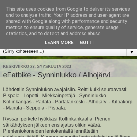
This site uses cookies from Google to deliver its services
www.jyrkikokko.fi
and to analyze traffic. Your IP address and user-agent are
shared with Google along with performance and security
metrics to ensure quality of service, generate usage
Uusi Suunta - Jokainen hetki tarjoaa tilaisuuden muuttaa
statistics, and to detect and address abuse.
suuntaa.
LEARN MORE
GOT IT
▼
KESKIVIIKKO 27. SYYSKUUTA 2023
eFatbike - Synninlukko / Alhojärvi
Lähdettiin Synninlukon avajaisiin. Reitti kulki seuraavasti:
Pispala - Lopotti - Miekkainpetäjä - Synninlukko -
Kollinkangas - Partala - Partalankoski - Alhojärvi - Kilpakorpi
- Manula - Seppola - Pispala.
Ryssän perkele hyökkäsi Kollinkankaalla. Pienen
säikähdyksen jälkeen ensiajatus olikin väärä.
Pienlentokoneiden lentokentällä lennätettiin