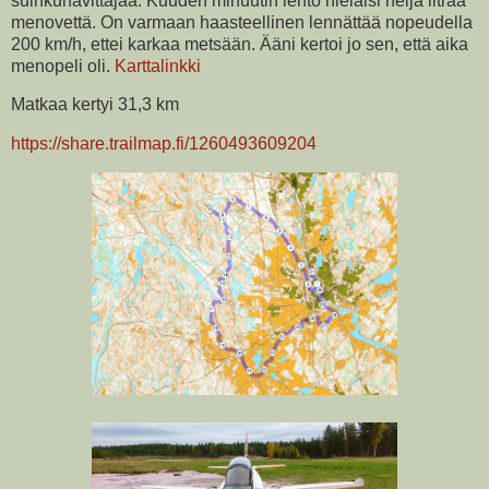
suihkuhävittäjää. Kuuden minuutin lento nielaisi neljä litraa
menovettä. On varmaan haasteellinen lennättää nopeudella
200 km/h, ettei karkaa metsään. Ääni kertoi jo sen, että aika
menopeli oli.
Karttalinkki
Matkaa kertyi 31,3 km
https://share.trailmap.fi/1260493609204