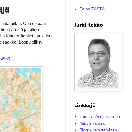
äjä
Paina TÄSTÄ
ietä pitkin. Otin oikeaan
Jyrki Kokko
tien päässä ja sitten
jin Kaidemäentietä ja sitten
le saakka. Loppu olikin
924960
Linkkejä
Jämsä - Asujan silmin
Minun Jämsä
Blogin kirjoittaminen