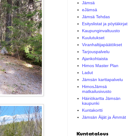
Jämsä
eJämsä
Jämsä Tehdas
Esityslistat ja pöytäkirjat
Kaupunginvaltuusto
Kuulutukset
Viranhaltijapäätökset
Tarjouspalvelu
Ajankohtaista
Himos Master Plan
Ladut
Jämsän karttapalvelu
HimosJämsä
matkailusivusto
Häiriökartta Jämsän
kaupunki
Kuntakortti
Jämsän Äijät ja Ämmät
Kuntatalous