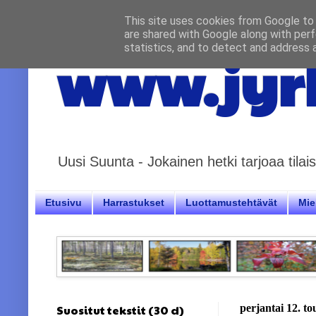
This site uses cookies from Google to d
are shared with Google along with perf
statistics, and to detect and address 
www.jyrk
Uusi Suunta - Jokainen hetki tarjoaa til
Etusivu
Harrastukset
Luottamustehtävät
Miel
Suositut tekstit (30 d)
perjantai 12. t