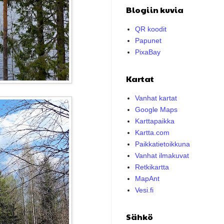
Blogiin kuvia
QR koodit
Papunet
PixaBay
Kartat
Vanhat kartat
Google Maps
Karttapaikka
Kartta.com
Paikkatietoikkuna
Vanhat ilmakuvat
Retkikartta
MapAnt
Vesi.fi
Sähkö