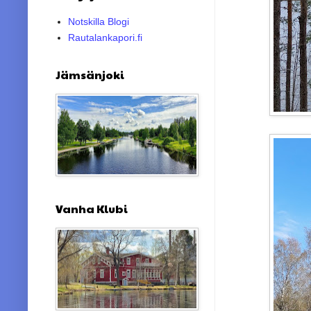
Notskilla Blogi
Rautalankapori.fi
Jämsänjoki
Vanha Klubi