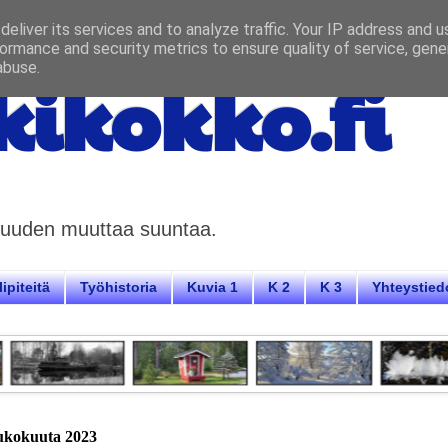
eliver its services and to analyze traffic. Your IP address and 
ormance and security metrics to ensure quality of service, gen
abuse.
ikokko.fi
aisuuden muuttaa suuntaa.
ipiteitä
Työhistoria
Kuvia 1
K 2
K 3
Yhteystied
oukokuuta 2023