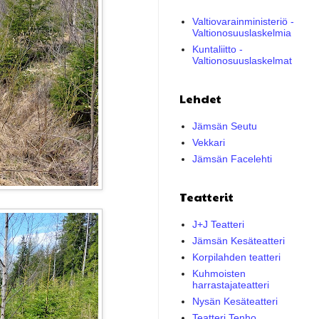
Valtiovarainministeriö -
Valtionosuuslaskelmia
Kuntaliitto -
Valtionosuuslaskelmat
Lehdet
Jämsän Seutu
Vekkari
Jämsän Facelehti
Teatterit
J+J Teatteri
Jämsän Kesäteatteri
Korpilahden teatteri
Kuhmoisten
harrastajateatteri
Nysän Kesäteatteri
Teatteri Tenho