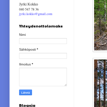
Jyrki Kokko
040 547 78 36
jyrki.kokko@gmail.com
Yhteydenottolomake
Nimi
Sähköposti
*
Ilmoitus
*
Blogeja