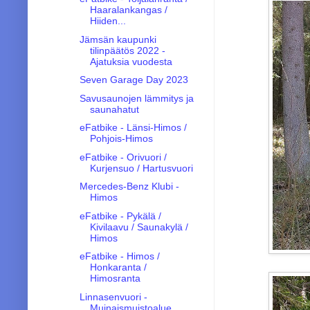
Haaralankangas /
Hiiden...
Jämsän kaupunki
tilinpäätös 2022 -
Ajatuksia vuodesta
Seven Garage Day 2023
Savusaunojen lämmitys ja
saunahatut
eFatbike - Länsi-Himos /
Pohjois-Himos
eFatbike - Orivuori /
Kurjensuo / Hartusvuori
Mercedes-Benz Klubi -
Himos
eFatbike - Pykälä /
Kivilaavu / Saunakylä /
Himos
eFatbike - Himos /
Honkaranta /
Himosranta
Linnasenvuori -
Muinaismuistoalue