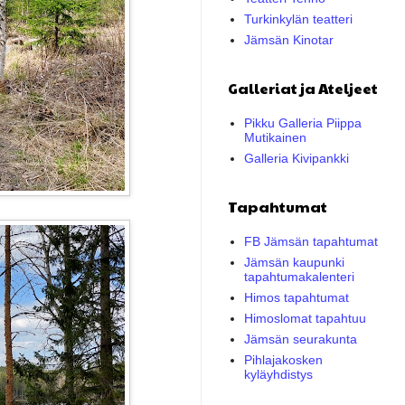
Turkinkylän teatteri
Jämsän Kinotar
Galleriat ja Ateljeet
Pikku Galleria Piippa
Mutikainen
Galleria Kivipankki
Tapahtumat
FB Jämsän tapahtumat
Jämsän kaupunki
tapahtumakalenteri
Himos tapahtumat
Himoslomat tapahtuu
Jämsän seurakunta
Pihlajakosken
kyläyhdistys