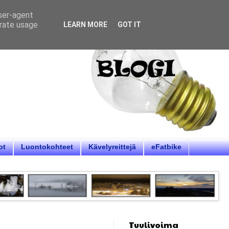
user-agent
erate usage
LEARN MORE
GOT IT
ot
Luontokohteet
Kävelyreittejä
eFatbike
Tuulivoima