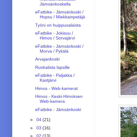
Jämsänkoskella
eFatbike - Jämsänkoski /
Hopsu / Miekkainpetäjä
Työni on huippusalaista
eFatbike - Jokisuu /
Himos / Sorvajärvi
eFatbike - Jämsänkoski /
Morva / Pykälä
Arvajankoski
Ruokalista lapsille
eFatbike - Paljakka /
Kastjärvi
Himos - Web-kamerat
Himos - Keski-Himoksen
Web-kamera
eFatbike - Jämsänkoski
►
04
(21)
►
03
(16)
►
02
(13)