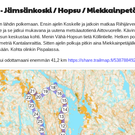
 - Jämsänkoski / Hopsu / Miekkainpet
lähdin polkemaan. Ensin ajelin Koskelle ja jatkoin matkaa Riihijärvent
e ja se jatkui mukavana ja uutena metsäautotienä Aittovuorelle. Kävin 
sun keskustaa kohti. Menin Vähä-Hopsun tietä Köllintielle. Hetken pol
riä Kantalanraittia. Sitten ajelin polkuja pitkin aina Miekkainpetäjäl
ään. Kohta olinkin Pispalassa.
tui odottamaani enemmän 41,2 km
https://share.trailmap.fi/5387884