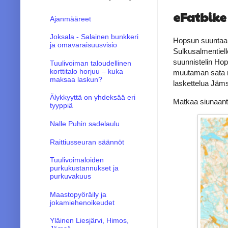
eFatbike
Ajanmääreet
Joksala - Salainen bunkkeri
Hopsun suuntaan 
ja omavaraisuusvisio
Sulkusalmentiell
suunnistelin Hop
Tuulivoiman taloudellinen
korttitalo horjuu – kuka
muutaman sata met
maksaa laskun?
laskettelua Jäms
Älykkyyttä on yhdeksää eri
Matkaa siunaan
tyyppiä
Nalle Puhin sadelaulu
Raittiusseuran säännöt
Tuulivoimaloiden
purkukustannukset ja
purkuvakuus
Maastopyöräily ja
jokamiehenoikeudet
Yläinen Liesjärvi, Himos,