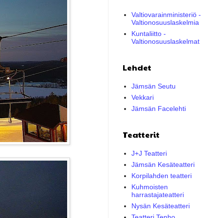
Valtiovarainministeriö -
Valtionosuuslaskelmia
Kuntaliitto -
Valtionosuuslaskelmat
Lehdet
Jämsän Seutu
Vekkari
Jämsän Facelehti
Teatterit
J+J Teatteri
Jämsän Kesäteatteri
Korpilahden teatteri
Kuhmoisten
harrastajateatteri
Nysän Kesäteatteri
Teatteri Tenho