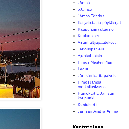
Jämsä
eJämsä
Jämsä Tehdas
Esityslistat ja pöytäkirjat
Kaupunginvaltuusto
Kuulutukset
Viranhaltijapäätökset
Tarjouspalvelu
Ajankohtaista
Himos Master Plan
Ladut
Jämsän karttapalvelu
HimosJämsä
matkailusivusto
Häiriökartta Jämsän
kaupunki
Kuntakortti
Jämsän Äijät ja Ämmät
Kuntatalous