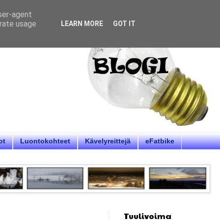
user-agent
erate usage
LEARN MORE
GOT IT
ot
Luontokohteet
Kävelyreittejä
eFatbike
Tuulivoima