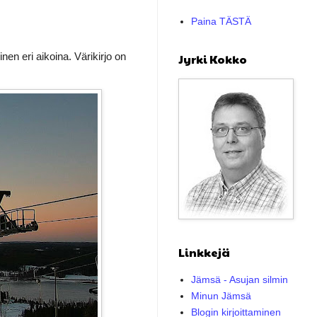
Paina TÄSTÄ
n eri aikoina. Värikirjo on
Jyrki Kokko
Linkkejä
Jämsä - Asujan silmin
Minun Jämsä
Blogin kirjoittaminen