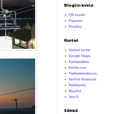
Blogiin kuvia
QR koodit
Papunet
PixaBay
Kartat
Vanhat kartat
Google Maps
Karttapaikka
Kartta.com
Paikkatietoikkuna
Vanhat ilmakuvat
Retkikartta
MapAnt
Vesi.fi
Sähkö