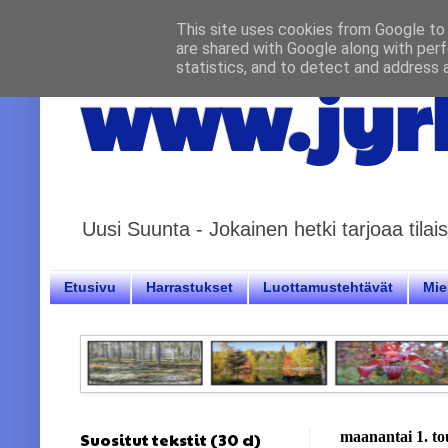
This site uses cookies from Google to d
are shared with Google along with perf
statistics, and to detect and address 
www.jyrk
Uusi Suunta - Jokainen hetki tarjoaa til
Etusivu
Harrastukset
Luottamustehtävät
Miel
Suositut tekstit (30 d)
maanantai 1. t