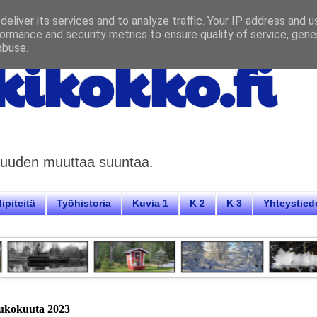
eliver its services and to analyze traffic. Your IP address and 
ormance and security metrics to ensure quality of service, gen
abuse.
ikokko.fi
aisuuden muuttaa suuntaa.
ipiteitä
Työhistoria
Kuvia 1
K 2
K 3
Yhteystied
oukokuuta 2023