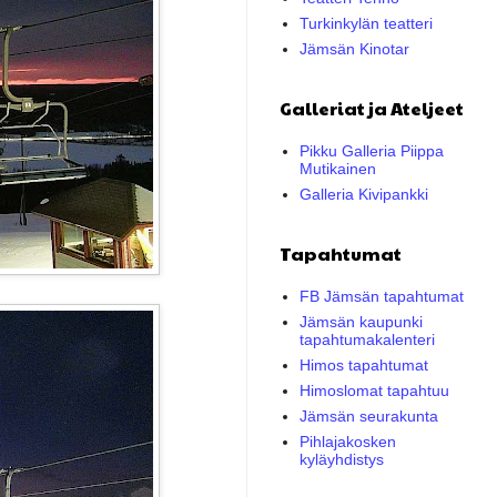
Turkinkylän teatteri
Jämsän Kinotar
Galleriat ja Ateljeet
Pikku Galleria Piippa
Mutikainen
Galleria Kivipankki
Tapahtumat
FB Jämsän tapahtumat
Jämsän kaupunki
tapahtumakalenteri
Himos tapahtumat
Himoslomat tapahtuu
Jämsän seurakunta
Pihlajakosken
kyläyhdistys