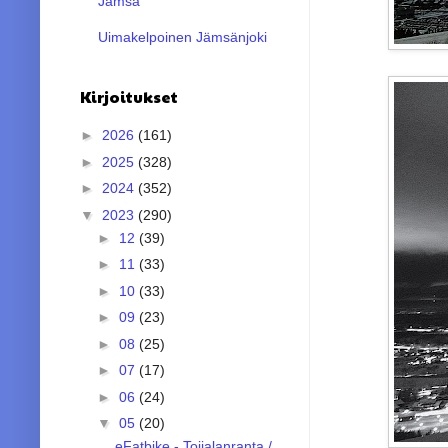
Jämsä
Uimakelpoinen Jämsänjoki
Kirjoitukset
►
2026
(161)
►
2025
(328)
►
2024
(352)
▼
2023
(290)
►
12
(39)
►
11
(33)
►
10
(33)
►
09
(23)
►
08
(25)
►
07
(17)
►
06
(24)
▼
05
(20)
eFatbike - Toijalanranta /