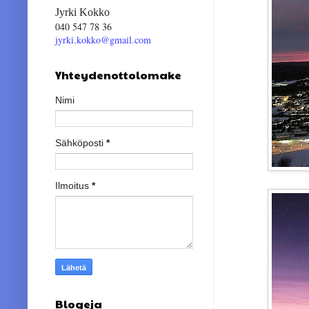
Jyrki Kokko
040 547 78 36
jyrki.kokko@gmail.com
Yhteydenottolomake
Nimi
Sähköposti
*
Ilmoitus
*
Blogeja