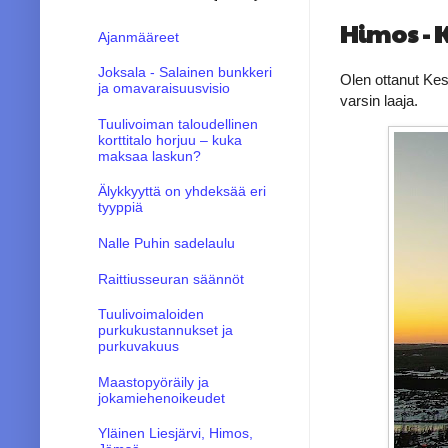
Himos -
Ajanmääreet
Joksala - Salainen bunkkeri
Olen ottanut Ke
ja omavaraisuusvisio
varsin laaja.
Tuulivoiman taloudellinen
korttitalo horjuu – kuka
maksaa laskun?
Älykkyyttä on yhdeksää eri
tyyppiä
Nalle Puhin sadelaulu
Raittiusseuran säännöt
Tuulivoimaloiden
purkukustannukset ja
purkuvakuus
Maastopyöräily ja
jokamiehenoikeudet
Yläinen Liesjärvi, Himos,