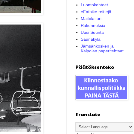
Luontokohteet
eFatbike reittejä
Maitolaiturit
Rakennuksia
Uusi Suunta
Saunakylä
Jämsänkosken ja
Kaipolan paperitehtaat
Päätöksenteko
Translate