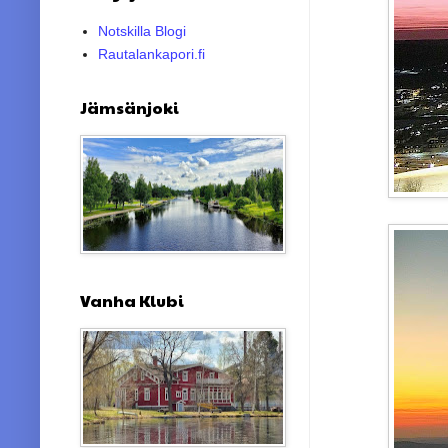
Notskilla Blogi
Rautalankapori.fi
Jämsänjoki
Vanha Klubi