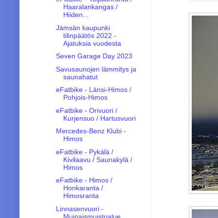
Haaralankangas /
Hiiden...
Jämsän kaupunki
tilinpäätös 2022 -
Ajatuksia vuodesta
Seven Garage Day 2023
Savusaunojen lämmitys ja
saunahatut
eFatbike - Länsi-Himos /
Pohjois-Himos
eFatbike - Orivuori /
Kurjensuo / Hartusvuori
Mercedes-Benz Klubi -
Himos
eFatbike - Pykälä /
Kivilaavu / Saunakylä /
Himos
eFatbike - Himos /
Honkaranta /
Himosranta
Linnasenvuori -
Muinaismuistoalue