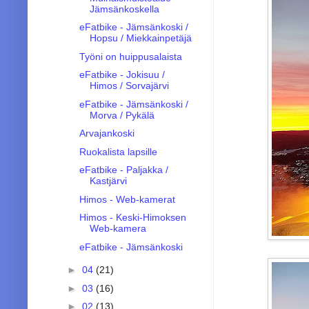
Jämsänkoskella
eFatbike - Jämsänkoski /
Hopsu / Miekkainpetäjä
Työni on huippusalaista
eFatbike - Jokisuu /
Himos / Sorvajärvi
eFatbike - Jämsänkoski /
Morva / Pykälä
Arvajankoski
Ruokalista lapsille
eFatbike - Paljakka /
Kastjärvi
Himos - Web-kamerat
Himos - Keski-Himoksen
Web-kamera
eFatbike - Jämsänkoski
►
04
(21)
►
03
(16)
►
02
(13)