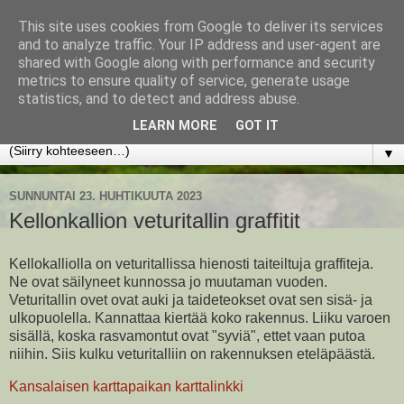
This site uses cookies from Google to deliver its services
www.jyrkikokko.fi
and to analyze traffic. Your IP address and user-agent are
shared with Google along with performance and security
metrics to ensure quality of service, generate usage
Uusi Suunta - Jokainen hetki tarjoaa tilaisuuden muuttaa
statistics, and to detect and address abuse.
suuntaa.
LEARN MORE
GOT IT
▼
SUNNUNTAI 23. HUHTIKUUTA 2023
Kellonkallion veturitallin graffitit
Kellokalliolla on veturitallissa hienosti taiteiltuja graffiteja.
Ne ovat säilyneet kunnossa jo muutaman vuoden.
Veturitallin ovet ovat auki ja taideteokset ovat sen sisä- ja
ulkopuolella. Kannattaa kiertää koko rakennus. Liiku varoen
sisällä, koska rasvamontut ovat "syviä", ettet vaan putoa
niihin. Siis kulku veturitalliin on rakennuksen eteläpäästä.
Kansalaisen karttapaikan karttalinkki