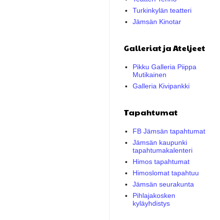
Turkinkylän teatteri
Jämsän Kinotar
Galleriat ja Ateljeet
Pikku Galleria Piippa
Mutikainen
Galleria Kivipankki
Tapahtumat
FB Jämsän tapahtumat
Jämsän kaupunki
tapahtumakalenteri
Himos tapahtumat
Himoslomat tapahtuu
Jämsän seurakunta
Pihlajakosken
kyläyhdistys