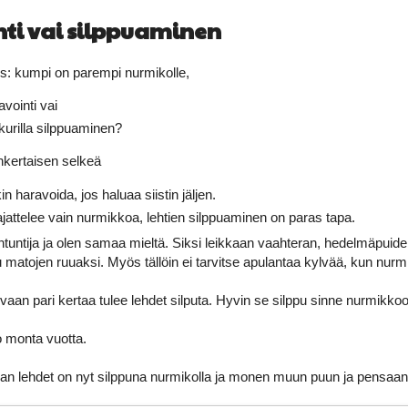
ti vai silppuaminen
: kumpi on parempi nurmikolle,
avointi vai
kurilla silppuaminen?
nkertaisen selkeä
in haravoida, jos haluaa siistin jäljen.
ajattelee vain nurmikkoa, lehtien silppuaminen on paras tapa.
tuntija ja olen samaa mieltä. Siksi leikkaan vaahteran, hedelmäpuiden 
matojen ruuaksi. Myös tällöin ei tarvitse apulantaa kylvää, kun nurmi
ä, vaan pari kertaa tulee lehdet silputa. Hyvin se silppu sinne nurmikk
o monta vuotta.
an lehdet on nyt silppuna nurmikolla ja monen muun puun ja pensaan