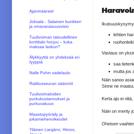
Haravoin
Ajanmääreet
Joksala - Salainen bunkkeri
Ikuisuuskysymys
ja omavaraisuusvisio
lehtien har
Tuulivoiman taloudellinen
korttitalo horjuu – kuka
ruohonleik
maksaa laskun?
Vastaus on yksi
Älykkyyttä on yhdeksää eri
tyyppiä
saa tietenk
mutta jos 
Nalle Puhin sadelaulu
Näin sanoo asian
Raittiusseuran säännöt
Sinne ne maatuu 
Tuulivoimaloiden
Kerta ajo ei riit
purkukustannukset ja
purkuvakuus
Näin on menty j
Maastopyöräily ja
jokamiehenoikeudet
Oheisen vaahter
Yläinen Liesjärvi, Himos,