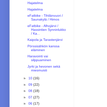
Hajatelma
Hajatelma
eFatbike - Tihilänvuori /
Saunakylä / Himos
eFatbike - Alhojärvi /
Hassintien Synninlukko
/ Ka...
Kaipola ja Tarastenjärvi
Pörssisähkön kanssa
eläminen
Haravointi vai
silppuaminen
Jyrki ja hevonen sekä
miesmuisti
►
10
(16)
►
09
(22)
►
08
(18)
►
07
(27)
►
06
(17)