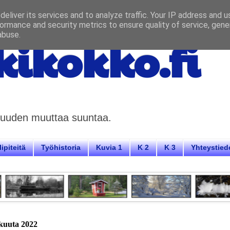
eliver its services and to analyze traffic. Your IP address and 
ormance and security metrics to ensure quality of service, gen
abuse.
ikokko.fi
aisuuden muuttaa suuntaa.
ipiteitä
Työhistoria
Kuvia 1
K 2
K 3
Yhteystied
skuuta 2022