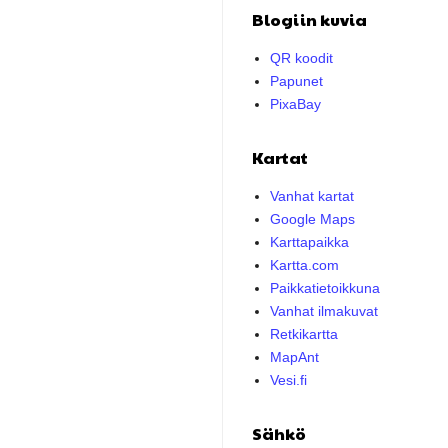
Blogiin kuvia
QR koodit
Papunet
PixaBay
Kartat
Vanhat kartat
Google Maps
Karttapaikka
Kartta.com
Paikkatietoikkuna
Vanhat ilmakuvat
Retkikartta
MapAnt
Vesi.fi
Sähkö