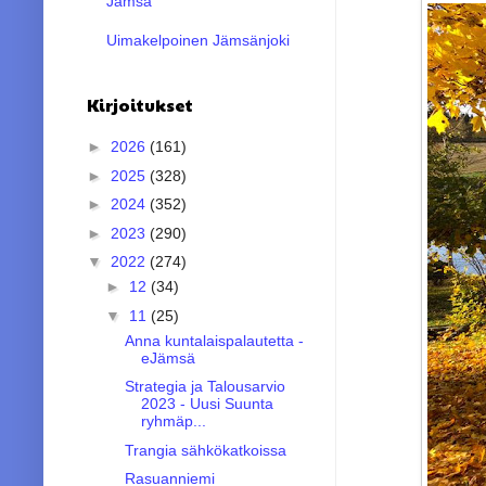
Jämsä
Uimakelpoinen Jämsänjoki
Kirjoitukset
►
2026
(161)
►
2025
(328)
►
2024
(352)
►
2023
(290)
▼
2022
(274)
►
12
(34)
▼
11
(25)
Anna kuntalaispalautetta -
eJämsä
Strategia ja Talousarvio
2023 - Uusi Suunta
ryhmäp...
Trangia sähkökatkoissa
Rasuanniemi