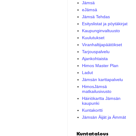
Jämsä
eJämsä
Jämsä Tehdas
Esityslistat ja pöytäkirjat
Kaupunginvaltuusto
Kuulutukset
Viranhaltijapäätökset
Tarjouspalvelu
Ajankohtaista
Himos Master Plan
Ladut
Jämsän karttapalvelu
HimosJämsä
matkailusivusto
Häiriökartta Jämsän
kaupunki
Kuntakortti
Jämsän Äijät ja Ämmät
Kuntatalous