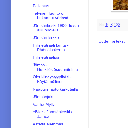
Paljastus
Talvinen luonto on
hukannut värinsä
klo
19.32.00
Jämsänkoski 1900 -luvun
alkupuolella
Jämsän kirkko
Uudempi teksti
Hiilineutraali kunta -
Päästölaskenta
Hiilineutraalius
Jämsä -
Henkilöstösuunnitelma
Olet kiltteystyypiltäsi -
Käytännöllinen
Naapurin auto karkuteillä
Jämsänjoki
Vanha Mylly
eBike - Jämsänkoski /
Jämsä
Astetta alemmas