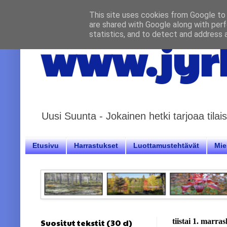
This site uses cookies from Google to d
are shared with Google along with perf
statistics, and to detect and address 
www.jyrk
Uusi Suunta - Jokainen hetki tarjoaa til
Etusivu
Harrastukset
Luottamustehtävät
Miel
Suositut tekstit (30 d)
tiistai 1. marra