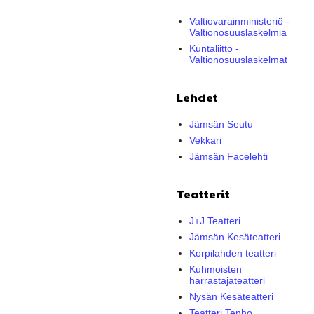
Valtiovarainministeriö -
Valtionosuuslaskelmia
Kuntaliitto -
Valtionosuuslaskelmat
Lehdet
Jämsän Seutu
Vekkari
Jämsän Facelehti
Teatterit
J+J Teatteri
Jämsän Kesäteatteri
Korpilahden teatteri
Kuhmoisten
harrastajateatteri
Nysän Kesäteatteri
Teatteri Tenho