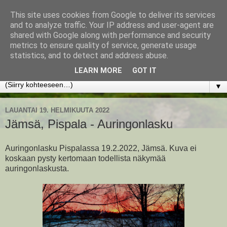
This site uses cookies from Google to deliver its services
www.jyrkikokko.fi
and to analyze traffic. Your IP address and user-agent are
shared with Google along with performance and security
metrics to ensure quality of service, generate usage
Uusi Suunta - Jokainen hetki tarjoaa tilaisuuden muuttaa
statistics, and to detect and address abuse.
suuntaa.
LEARN MORE
GOT IT
▼
LAUANTAI 19. HELMIKUUTA 2022
Jämsä, Pispala - Auringonlasku
Auringonlasku Pispalassa 19.2.2022, Jämsä. Kuva ei
koskaan pysty kertomaan todellista näkymää
auringonlaskusta.